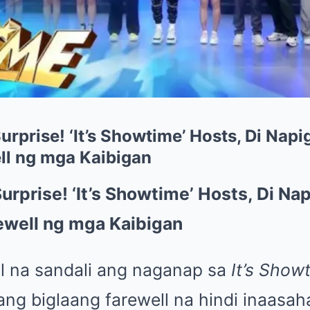
rprise! ‘It’s Showtime’ Hosts, Di Napi
ll ng mga Kaibigan
urprise! ‘It’s Showtime’ Hosts, Di Na
ewell ng mga Kaibigan
l na sandali ang naganap sa
It’s Show
ng biglaang farewell na hindi inaasa