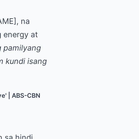
AME], na
g energy at
g pamilyang
m kundi isang
 sa hindi