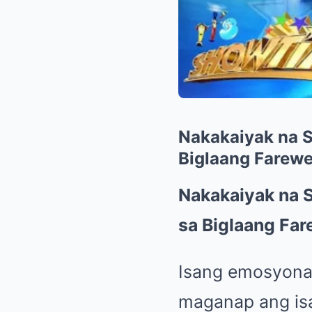
Nakakaiyak na Su
Biglaang Farewe
Nakakaiyak na S
sa Biglaang Far
Isang emosyona
maganap ang isa