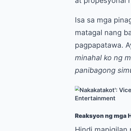
at propesyonal 
Isa sa mga pina
matagal nang b
pagpapatawa. A
minahal ko ng ma
panibagong simu
Reaksyon ng mga H
Hindi mapigilan