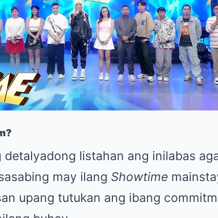
am?
detalyadong listahan ang inilabas a
sasabing may ilang
Showtime
mainsta
san upang tutukan ang ibang commitm