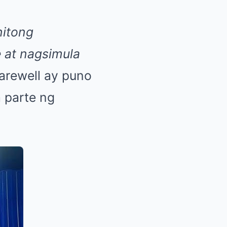
nitong
 at nagsimula
arewell ay puno
 parte ng