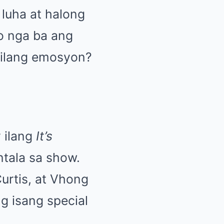
luha at halong
o nga ba ang
anilang emosyon?
 ilang
It’s
ala sa show.
urtis, at Vhong
 isang special