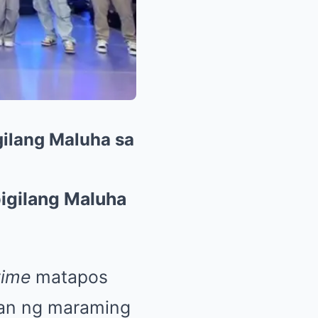
gilang Maluha sa
pigilang Maluha
time
matapos
han ng maraming