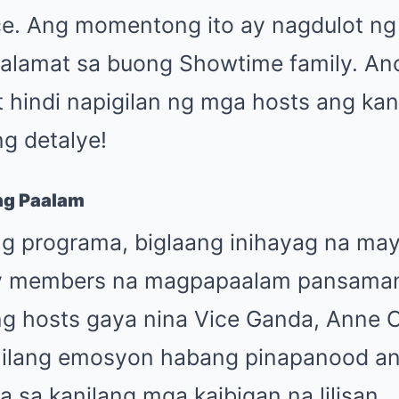
ce. Ang momentong ito ay nagdulot ng 
salamat sa buong Showtime family. An
it hindi napigilan ng mga hosts ang k
g detalye!
ng Paalam
ng programa, biglaang inihayag na may
y members na magpapaalam pansamant
 ng hosts gaya nina Vice Ganda, Anne C
ilang emosyon habang pinapanood ang
ra sa kanilang mga kaibigan na lilisan.