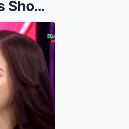
Nakakaiyak na Surprise! ‘It’s Showtime...