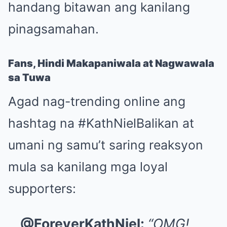
handang bitawan ang kanilang
pinagsamahan.
Fans, Hindi Makapaniwala at Nagwawala
sa Tuwa
Agad nag-trending online ang
hashtag na #KathNielBalikan at
umani ng samu’t saring reaksyon
mula sa kanilang mga loyal
supporters:
@ForeverKathNiel:
“OMG!