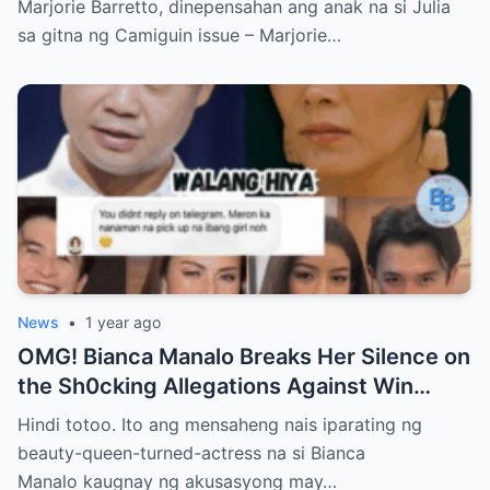
Marjorie Barretto, dinepensahan ang anak na si Julia
sa gitna ng Camiguin issue – Marjorie…
News
•
1 year ago
OMG! Bianca Manalo Breaks Her Silence on
the Sh0cking Allegations Against Win
Gatchalian—What She Has to Say Will
Hindi totoo. Ito ang mensaheng nais iparating ng
Leave You Speechless!
beauty-queen-turned-actress na si Bianca
Manalo kaugnay ng akusasyong may…