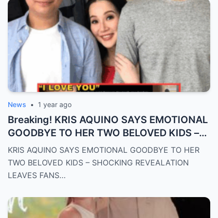
News
•
1 year ago
Breaking! KRIS AQUINO SAYS EMOTIONAL
GOODBYE TO HER TWO BELOVED KIDS –
SH0CKING REVEALATION LEAVES FANS
KRIS AQUINO SAYS EMOTIONAL GOODBYE TO HER
HEARTBROKEN!
TWO BELOVED KIDS – SHOCKING REVEALATION
LEAVES FANS…