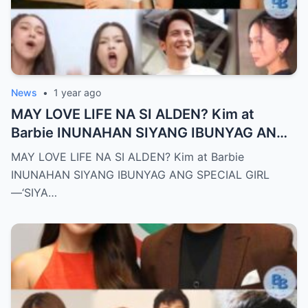
News
•
1 year ago
MAY LOVE LIFE NA SI ALDEN? Kim at
Barbie INUNAHAN SIYANG IBUNYAG ANG
SPECIAL GIRL—‘SIYA ANG TUNAY NA
MAY LOVE LIFE NA SI ALDEN? Kim at Barbie
INIINGATAN NIYA!’
INUNAHAN SIYANG IBUNYAG ANG SPECIAL GIRL
—‘SIYA…