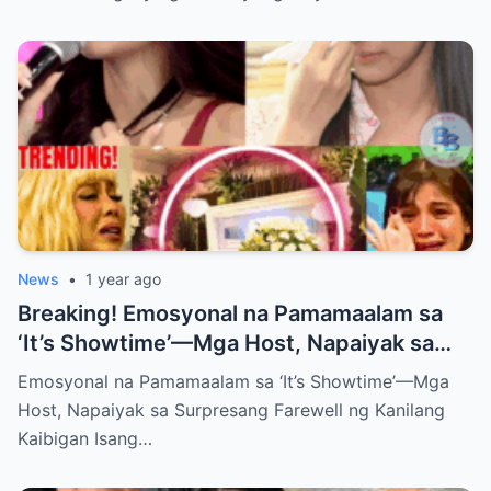
News
•
1 year ago
Breaking! Emosyonal na Pamamaalam sa
‘It’s Showtime’—Mga Host, Napaiyak sa
Surpresang Farewell ng Kanilang Kaibigan
Emosyonal na Pamamaalam sa ‘It’s Showtime’—Mga
Host, Napaiyak sa Surpresang Farewell ng Kanilang
Kaibigan Isang…