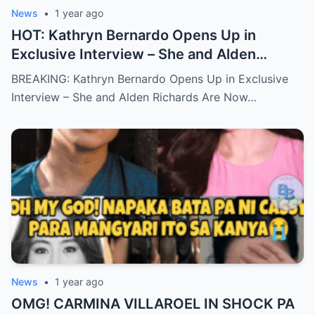
News
•
1 year ago
HOT: Kathryn Bernardo Opens Up in
Exclusive Interview – She and Alden
Richards Are Now Officially Together
BREAKING: Kathryn Bernardo Opens Up in Exclusive
Interview – She and Alden Richards Are Now…
News
•
1 year ago
OMG! CARMINA VILLAROEL IN SHOCK PA