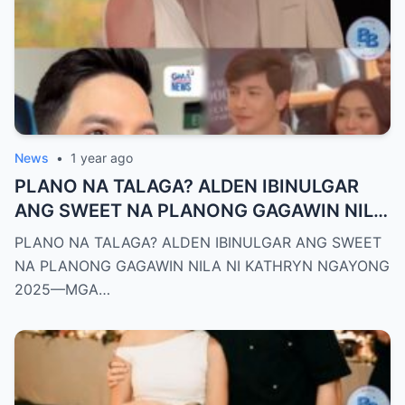
News
•
1 year ago
PLANO NA TALAGA? ALDEN IBINULGAR
ANG SWEET NA PLANONG GAGAWIN NILA
NI KATHRYN NGAYONG 2025—MGA
PLANO NA TALAGA? ALDEN IBINULGAR ANG SWEET
TAGA-SUBAYBAY, KINILIG NG TODO!
NA PLANONG GAGAWIN NILA NI KATHRYN NGAYONG
2025—MGA…