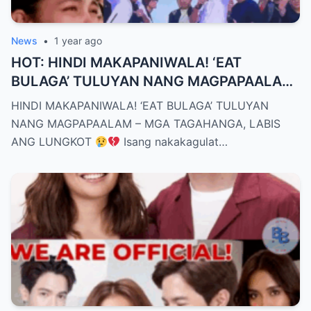
News
•
1 year ago
HOT: HINDI MAKAPANIWALA! ‘EAT
BULAGA’ TULUYAN NANG MAGPAPAALAM
– MGA TAGAHANGA, LABIS ANG LUNGKOT
HINDI MAKAPANIWALA! ‘EAT BULAGA’ TULUYAN
NANG MAGPAPAALAM – MGA TAGAHANGA, LABIS
ANG LUNGKOT
Isang nakakagulat…