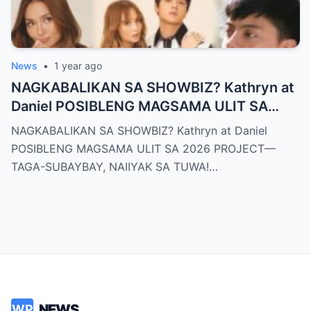
News
•
1 year ago
NAGKABALIKAN SA SHOWBIZ? Kathryn at
Daniel POSIBLENG MAGSAMA ULIT SA
2026 PROJECT—TAGA-SUBAYBAY,
NAGKABALIKAN SA SHOWBIZ? Kathryn at Daniel
NAIIYAK SA TUWA!
POSIBLENG MAGSAMA ULIT SA 2026 PROJECT—
TAGA-SUBAYBAY, NAIIYAK SA TUWA!…
NEWS
WP