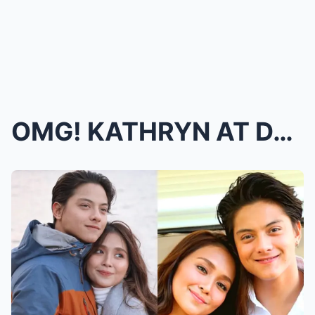
OMG! KATHRYN AT DANIEL BALIKAN NA! FANS HINDI MAKA...