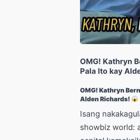
OMG! Kathryn Be
Pala Ito kay Ald
OMG! Kathryn Berna
Alden Richards!
Isang nakakagul
showbiz world: 