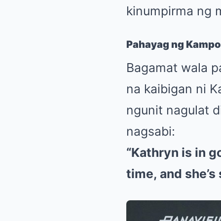
kinumpirma ng m
Pahayag ng Kampo 
Bagamat wala pa
na kaibigan ni K
ngunit nagulat d
nagsabi:
“Kathryn is in g
time, and she’s