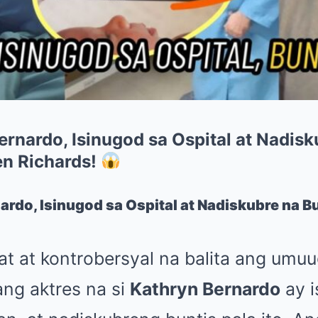
rnardo, Isinugod sa Ospital at Nadisk
en Richards!
rdo, Isinugod sa Ospital at Nadiskubre na Bun
at at kontrobersyal na balita ang um
ang aktres na si
Kathryn Bernardo
ay i