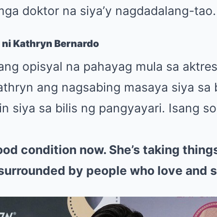
ga doktor na siya’y nagdadalang-tao.
ni Kathryn Bernardo
ng opisyal na pahayag mula sa aktres,
athryn ang nagsabing masaya siya sa b
in siya sa bilis ng pangyayari. Isang s
ood condition now. She’s taking thing
 surrounded by people who love and s