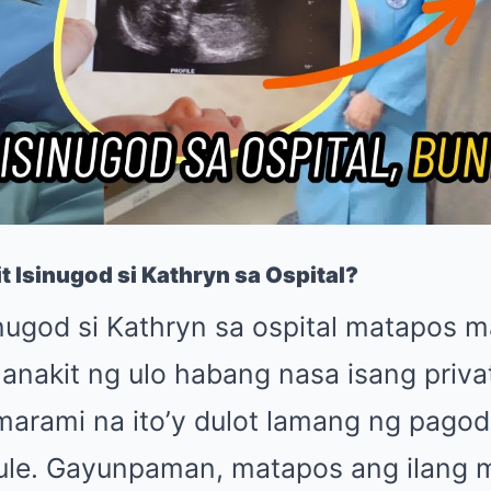
t Isinugod si Kathryn sa Ospital?
sinugod si Kathryn sa ospital matapos
anakit ng ulo habang nasa isang priva
 marami na ito’y dulot lamang ng pago
ule. Gayunpaman, matapos ang ilang m