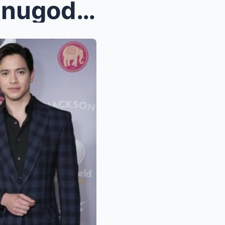
OMG! Kathryn Bernardo, Isinugod sa Ospital at Nadi...