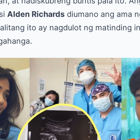
an, at nadiskubreng buntis pala ito. A
si
Alden Richards
diumano ang ama ng
litang ito ay nagdulot ng matinding int
agahanga.