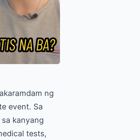
 makaramdam ng
te event. Sa
d sa kanyang
edical tests,