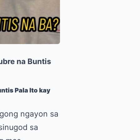
ubre na Buntis
tis Pala Ito kay
uugong ngayon sa
sinugod sa