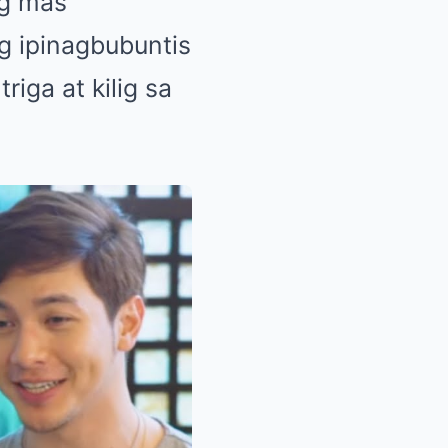
ng mas
 ipinagbubuntis
riga at kilig sa