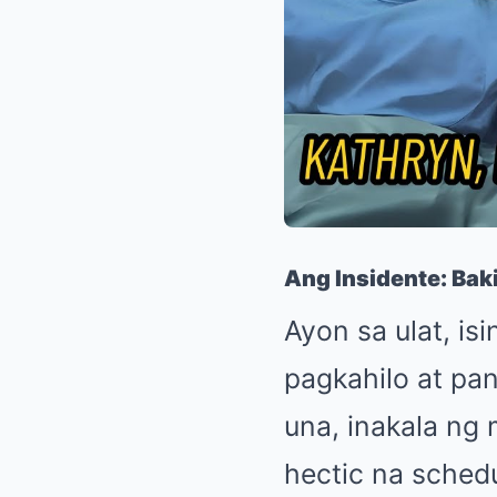
Ang Insidente: Baki
Ayon sa ulat, i
pagkahilo at pan
una, inakala ng
hectic na sched