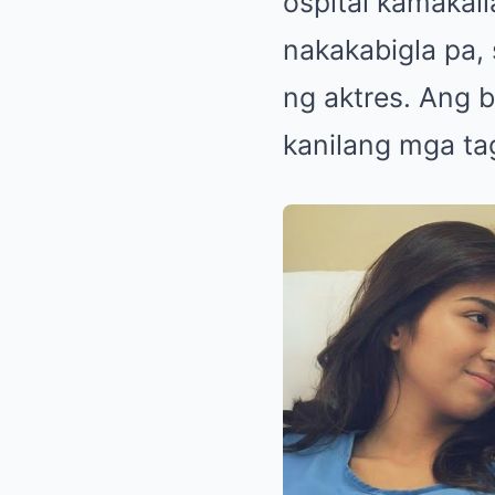
ospital kamakail
nakakabigla pa, 
ng aktres. Ang ba
kanilang mga t