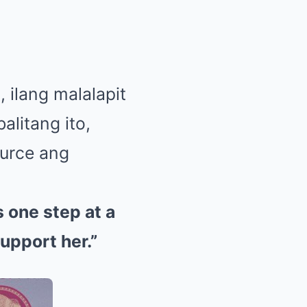
 ilang malalapit
alitang ito,
ource ang
s one step at a
upport her.”