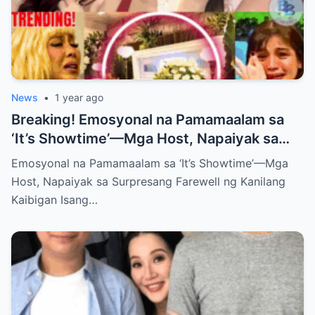
News
•
1 year ago
Breaking! Emosyonal na Pamamaalam sa
‘It’s Showtime’—Mga Host, Napaiyak sa
Surpresang Farewell ng Kanilang Kaibigan
Emosyonal na Pamamaalam sa ‘It’s Showtime’—Mga
Host, Napaiyak sa Surpresang Farewell ng Kanilang
Kaibigan Isang…