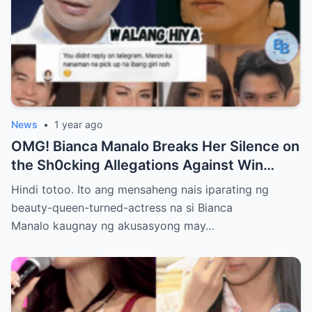
News
•
1 year ago
OMG! Bianca Manalo Breaks Her Silence on
the Sh0cking Allegations Against Win
Gatchalian—What She Has to Say Will
Hindi totoo. Ito ang mensaheng nais iparating ng
Leave You Speechless!
beauty-queen-turned-actress na si Bianca
Manalo kaugnay ng akusasyong may…