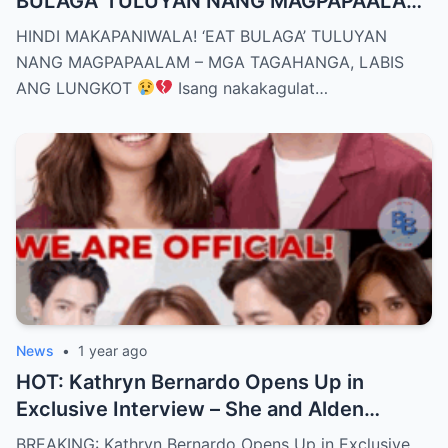
BULAGA’ TULUYAN NANG MAGPAPAALAM
– MGA TAGAHANGA, LABIS ANG LUNGKOT
HINDI MAKAPANIWALA! ‘EAT BULAGA’ TULUYAN
NANG MAGPAPAALAM – MGA TAGAHANGA, LABIS
ANG LUNGKOT
Isang nakakagulat…
News
•
1 year ago
HOT: Kathryn Bernardo Opens Up in
Exclusive Interview – She and Alden
Richards Are Now Officially Together
BREAKING: Kathryn Bernardo Opens Up in Exclusive