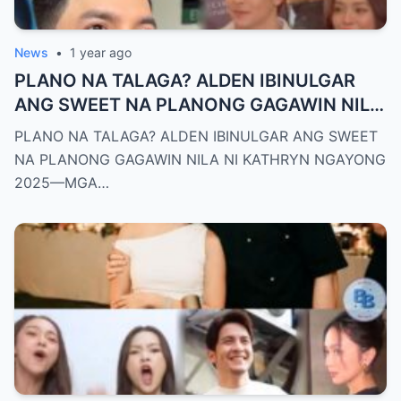
News
•
1 year ago
PLANO NA TALAGA? ALDEN IBINULGAR
ANG SWEET NA PLANONG GAGAWIN NILA
NI KATHRYN NGAYONG 2025—MGA
PLANO NA TALAGA? ALDEN IBINULGAR ANG SWEET
TAGA-SUBAYBAY, KINILIG NG TODO!
NA PLANONG GAGAWIN NILA NI KATHRYN NGAYONG
2025—MGA…