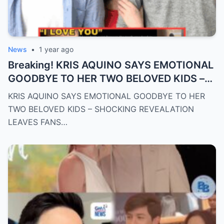
News
•
1 year ago
Breaking! KRIS AQUINO SAYS EMOTIONAL
GOODBYE TO HER TWO BELOVED KIDS –
SH0CKING REVEALATION LEAVES FANS
KRIS AQUINO SAYS EMOTIONAL GOODBYE TO HER
HEARTBROKEN!
TWO BELOVED KIDS – SHOCKING REVEALATION
LEAVES FANS…