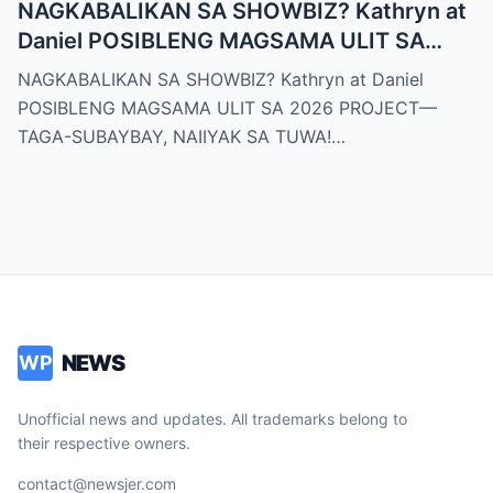
NAGKABALIKAN SA SHOWBIZ? Kathryn at
Daniel POSIBLENG MAGSAMA ULIT SA
2026 PROJECT—TAGA-SUBAYBAY,
NAGKABALIKAN SA SHOWBIZ? Kathryn at Daniel
NAIIYAK SA TUWA!
POSIBLENG MAGSAMA ULIT SA 2026 PROJECT—
TAGA-SUBAYBAY, NAIIYAK SA TUWA!…
NEWS
WP
Unofficial news and updates. All trademarks belong to
their respective owners.
contact@newsjer.com