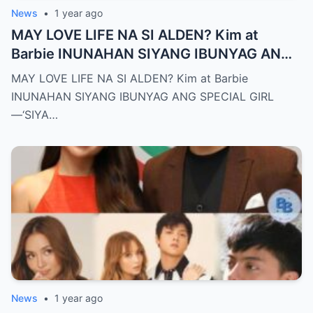
News
•
1 year ago
MAY LOVE LIFE NA SI ALDEN? Kim at
Barbie INUNAHAN SIYANG IBUNYAG ANG
SPECIAL GIRL—‘SIYA ANG TUNAY NA
MAY LOVE LIFE NA SI ALDEN? Kim at Barbie
INIINGATAN NIYA!’
INUNAHAN SIYANG IBUNYAG ANG SPECIAL GIRL
—‘SIYA…
News
•
1 year ago