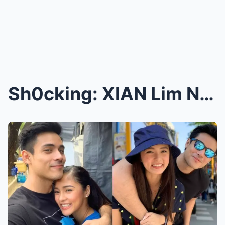
Sh0cking: XIAN Lim NAGLABAS ng EBlDENSYA sa PANL0L...