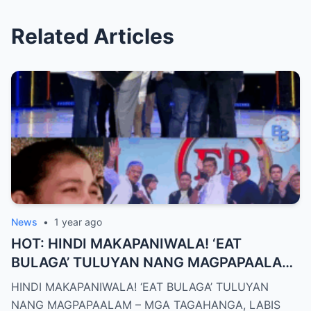
Related Articles
News
•
1 year ago
HOT: HINDI MAKAPANIWALA! ‘EAT
BULAGA’ TULUYAN NANG MAGPAPAALAM
– MGA TAGAHANGA, LABIS ANG LUNGKOT
HINDI MAKAPANIWALA! ‘EAT BULAGA’ TULUYAN
NANG MAGPAPAALAM – MGA TAGAHANGA, LABIS