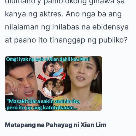
diumano’y panlolokong ginawa sa
kanya ng aktres. Ano nga ba ang
nilalaman ng inilabas na ebidensya
at paano ito tinanggap ng publiko?
Matapang na Pahayag ni Xian Lim