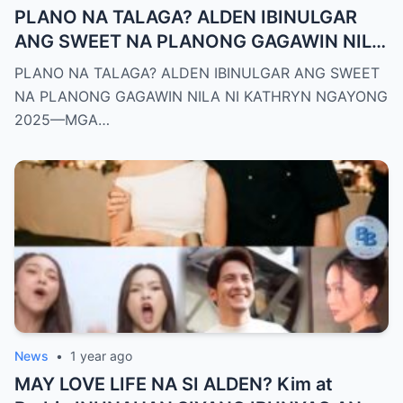
PLANO NA TALAGA? ALDEN IBINULGAR
ANG SWEET NA PLANONG GAGAWIN NILA
NI KATHRYN NGAYONG 2025—MGA
PLANO NA TALAGA? ALDEN IBINULGAR ANG SWEET
TAGA-SUBAYBAY, KINILIG NG TODO!
NA PLANONG GAGAWIN NILA NI KATHRYN NGAYONG
2025—MGA…
News
•
1 year ago
MAY LOVE LIFE NA SI ALDEN? Kim at