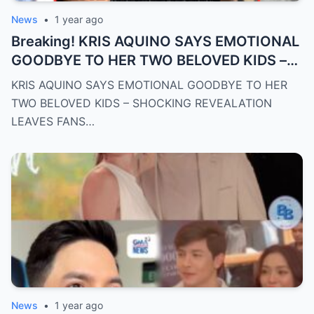
News
•
1 year ago
Breaking! KRIS AQUINO SAYS EMOTIONAL
GOODBYE TO HER TWO BELOVED KIDS –
SH0CKING REVEALATION LEAVES FANS
KRIS AQUINO SAYS EMOTIONAL GOODBYE TO HER
HEARTBROKEN!
TWO BELOVED KIDS – SHOCKING REVEALATION
LEAVES FANS…
News
•
1 year ago