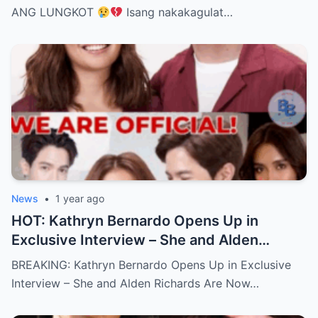
ANG LUNGKOT
Isang nakakagulat…
News
•
1 year ago
HOT: Kathryn Bernardo Opens Up in
Exclusive Interview – She and Alden
Richards Are Now Officially Together
BREAKING: Kathryn Bernardo Opens Up in Exclusive
Interview – She and Alden Richards Are Now…