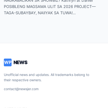
NAGKABALIKAN SA SHOWBIZ? Kathryn at Daniel
NAIIYAK SA TUWA!
POSIBLENG MAGSAMA ULIT SA 2026 PROJECT—
TAGA-SUBAYBAY, NAIIYAK SA TUWA!…
NEWS
WP
Unofficial news and updates. All trademarks belong to
their respective owners.
contact@newsjer.com