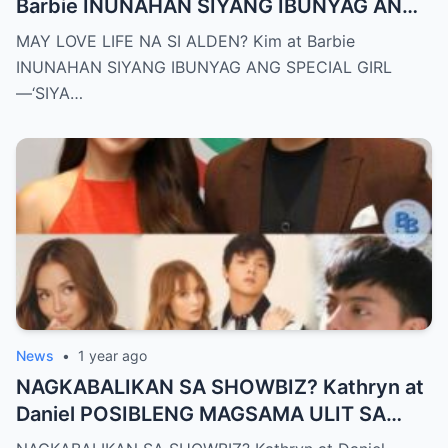
Barbie INUNAHAN SIYANG IBUNYAG ANG
SPECIAL GIRL—‘SIYA ANG TUNAY NA
MAY LOVE LIFE NA SI ALDEN? Kim at Barbie
INIINGATAN NIYA!’
INUNAHAN SIYANG IBUNYAG ANG SPECIAL GIRL
—‘SIYA…
News
•
1 year ago
NAGKABALIKAN SA SHOWBIZ? Kathryn at
Daniel POSIBLENG MAGSAMA ULIT SA
2026 PROJECT—TAGA-SUBAYBAY,