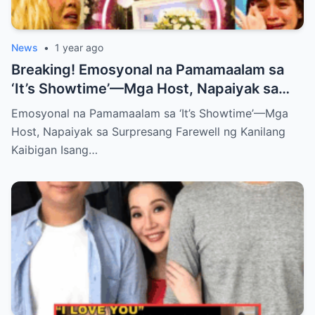
News
•
1 year ago
Breaking! Emosyonal na Pamamaalam sa
‘It’s Showtime’—Mga Host, Napaiyak sa
Surpresang Farewell ng Kanilang Kaibigan
Emosyonal na Pamamaalam sa ‘It’s Showtime’—Mga
Host, Napaiyak sa Surpresang Farewell ng Kanilang
Kaibigan Isang…