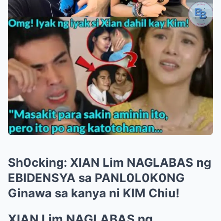
Sh0cking: XIAN Lim NAGLABAS ng
EBlDENSYA sa PANL0L0K0NG
Ginawa sa kanya ni KIM Chiu!
XIAN Lim NAGLABAS ng