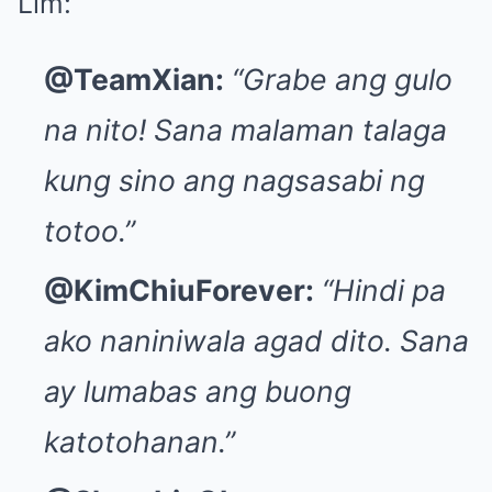
Lim:
@TeamXian:
“Grabe ang gulo
na nito! Sana malaman talaga
kung sino ang nagsasabi ng
totoo.”
@KimChiuForever:
“Hindi pa
ako naniniwala agad dito. Sana
ay lumabas ang buong
katotohanan.”