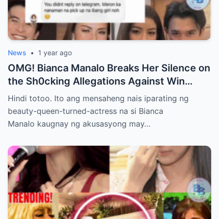
News
•
1 year ago
OMG! Bianca Manalo Breaks Her Silence on
the Sh0cking Allegations Against Win
Gatchalian—What She Has to Say Will
Hindi totoo. Ito ang mensaheng nais iparating ng
Leave You Speechless!
beauty-queen-turned-actress na si Bianca
Manalo kaugnay ng akusasyong may…