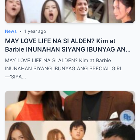
News
•
1 year ago
MAY LOVE LIFE NA SI ALDEN? Kim at
Barbie INUNAHAN SIYANG IBUNYAG ANG
SPECIAL GIRL—‘SIYA ANG TUNAY NA
MAY LOVE LIFE NA SI ALDEN? Kim at Barbie
INIINGATAN NIYA!’
INUNAHAN SIYANG IBUNYAG ANG SPECIAL GIRL
—‘SIYA…