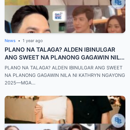
News
•
1 year ago
PLANO NA TALAGA? ALDEN IBINULGAR
ANG SWEET NA PLANONG GAGAWIN NILA
NI KATHRYN NGAYONG 2025—MGA
PLANO NA TALAGA? ALDEN IBINULGAR ANG SWEET
TAGA-SUBAYBAY, KINILIG NG TODO!
NA PLANONG GAGAWIN NILA NI KATHRYN NGAYONG
2025—MGA…