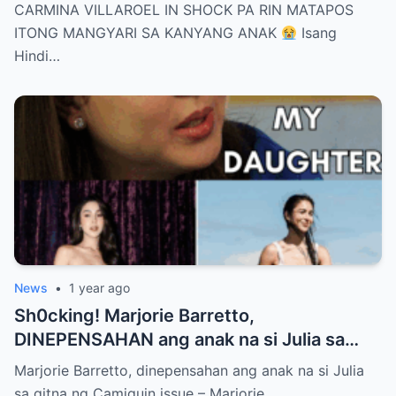
KANYANG ANAK
CARMINA VILLAROEL IN SHOCK PA RIN MATAPOS
ITONG MANGYARI SA KANYANG ANAK
Isang
Hindi…
News
•
1 year ago
Sh0cking! Marjorie Barretto,
DINEPENSAHAN ang anak na si Julia sa
gitna ng Camiguin issue
Marjorie Barretto, dinepensahan ang anak na si Julia
sa gitna ng Camiguin issue – Marjorie…