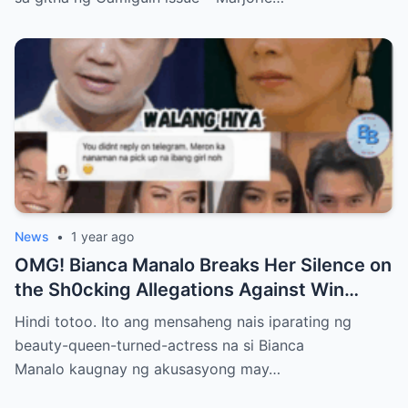
News
•
1 year ago
OMG! Bianca Manalo Breaks Her Silence on
the Sh0cking Allegations Against Win
Gatchalian—What She Has to Say Will
Hindi totoo. Ito ang mensaheng nais iparating ng
Leave You Speechless!
beauty-queen-turned-actress na si Bianca
Manalo kaugnay ng akusasyong may…