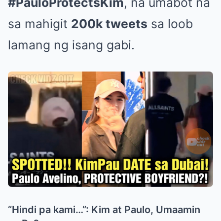
#PauloProtectsKim
, na umabot na
sa mahigit
200k tweets
sa loob
lamang ng isang gabi.
“Hindi pa kami…”: Kim at Paulo, Umaamin