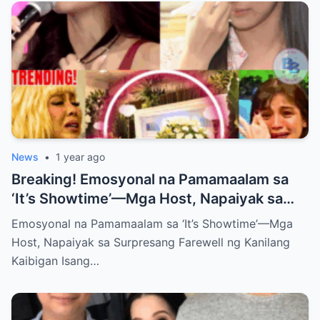
News
•
1 year ago
Breaking! Emosyonal na Pamamaalam sa
‘It’s Showtime’—Mga Host, Napaiyak sa
Surpresang Farewell ng Kanilang Kaibigan
Emosyonal na Pamamaalam sa ‘It’s Showtime’—Mga
Host, Napaiyak sa Surpresang Farewell ng Kanilang
Kaibigan Isang…