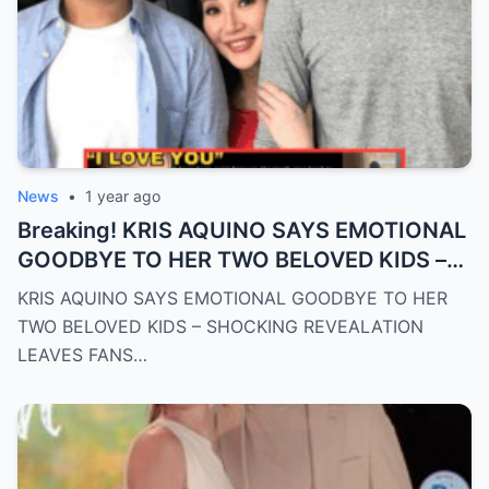
News
•
1 year ago
Breaking! KRIS AQUINO SAYS EMOTIONAL
GOODBYE TO HER TWO BELOVED KIDS –
SH0CKING REVEALATION LEAVES FANS
KRIS AQUINO SAYS EMOTIONAL GOODBYE TO HER
HEARTBROKEN!
TWO BELOVED KIDS – SHOCKING REVEALATION
LEAVES FANS…