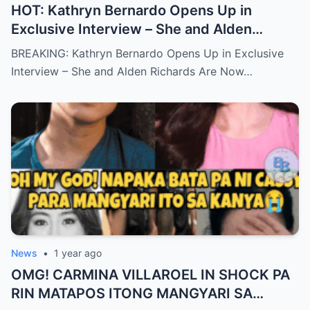
HOT: Kathryn Bernardo Opens Up in
Exclusive Interview – She and Alden
Richards Are Now Officially Together
BREAKING: Kathryn Bernardo Opens Up in Exclusive
Interview – She and Alden Richards Are Now…
News
•
1 year ago
OMG! CARMINA VILLAROEL IN SHOCK PA
RIN MATAPOS ITONG MANGYARI SA