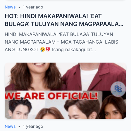
News
•
1 year ago
HOT: HINDI MAKAPANIWALA! ‘EAT
BULAGA’ TULUYAN NANG MAGPAPAALAM
– MGA TAGAHANGA, LABIS ANG LUNGKOT
HINDI MAKAPANIWALA! ‘EAT BULAGA’ TULUYAN
NANG MAGPAPAALAM – MGA TAGAHANGA, LABIS
ANG LUNGKOT
Isang nakakagulat…
News
•
1 year ago