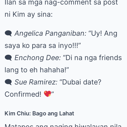
Ilan sa mga nag-comment sa post
ni Kim ay sina:
🗨
Angelica Panganiban:
“Uy! Ang
saya ko para sa inyo!!!”
🗨
Enchong Dee:
“Di na nga friends
lang to eh hahaha!”
🗨
Sue Ramirez:
“Dubai date?
Confirmed!
”
Kim Chiu: Bago ang Lahat
Matapos ang naging hiwalayan nila