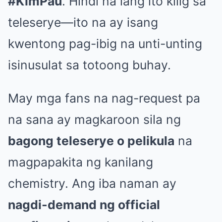
#KimPau
. Hindi na lang ito kilig sa
teleserye—ito na ay isang
kwentong pag-ibig na unti-unting
isinusulat sa totoong buhay.
May mga fans na nag-request pa
na sana ay magkaroon sila ng
bagong teleserye o pelikula
na
magpapakita ng kanilang
chemistry. Ang iba naman ay
nagdi-demand ng official