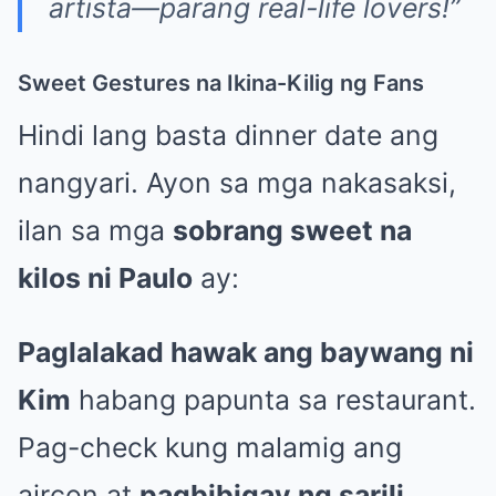
artista—parang real-life lovers!”
Sweet Gestures na Ikina-Kilig ng Fans
Hindi lang basta dinner date ang
nangyari. Ayon sa mga nakasaksi,
ilan sa mga
sobrang sweet na
kilos ni Paulo
ay:
Paglalakad hawak ang baywang ni
Kim
habang papunta sa restaurant.
Pag-check kung malamig ang
aircon at
pagbibigay ng sarili