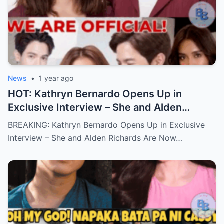
News
•
1 year ago
HOT: Kathryn Bernardo Opens Up in
Exclusive Interview – She and Alden
Richards Are Now Officially Together
BREAKING: Kathryn Bernardo Opens Up in Exclusive
Interview – She and Alden Richards Are Now…