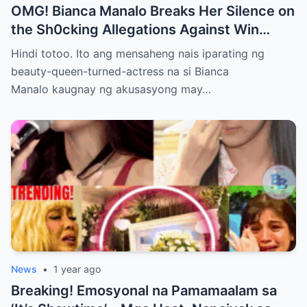
OMG! Bianca Manalo Breaks Her Silence on
the Sh0cking Allegations Against Win
Gatchalian—What She Has to Say Will
Hindi totoo. Ito ang mensaheng nais iparating ng
Leave You Speechless!
beauty-queen-turned-actress na si Bianca
Manalo kaugnay ng akusasyong may…
News
•
1 year ago
Breaking! Emosyonal na Pamamaalam sa