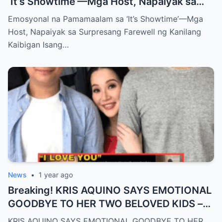
‘It’s Showtime’—Mga Host, Napaiyak sa
Surpresang Farewell ng Kanilang Kaibigan
Emosyonal na Pamamaalam sa ‘It’s Showtime’—Mga
Host, Napaiyak sa Surpresang Farewell ng Kanilang
Kaibigan Isang…
News
•
1 year ago
Breaking! KRIS AQUINO SAYS EMOTIONAL
GOODBYE TO HER TWO BELOVED KIDS –
SH0CKING REVEALATION LEAVES FANS
KRIS AQUINO SAYS EMOTIONAL GOODBYE TO HER