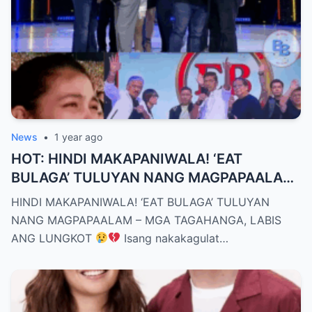
News
•
1 year ago
HOT: HINDI MAKAPANIWALA! ‘EAT
BULAGA’ TULUYAN NANG MAGPAPAALAM
– MGA TAGAHANGA, LABIS ANG LUNGKOT
HINDI MAKAPANIWALA! ‘EAT BULAGA’ TULUYAN
NANG MAGPAPAALAM – MGA TAGAHANGA, LABIS
ANG LUNGKOT
Isang nakakagulat…