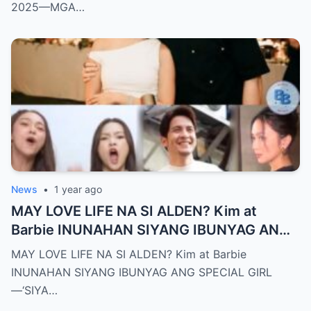
2025—MGA…
News
•
1 year ago
MAY LOVE LIFE NA SI ALDEN? Kim at
Barbie INUNAHAN SIYANG IBUNYAG ANG
SPECIAL GIRL—‘SIYA ANG TUNAY NA
MAY LOVE LIFE NA SI ALDEN? Kim at Barbie
INIINGATAN NIYA!’
INUNAHAN SIYANG IBUNYAG ANG SPECIAL GIRL
—‘SIYA…