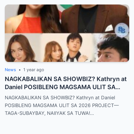
News
•
1 year ago
NAGKABALIKAN SA SHOWBIZ? Kathryn at
Daniel POSIBLENG MAGSAMA ULIT SA
2026 PROJECT—TAGA-SUBAYBAY,
NAGKABALIKAN SA SHOWBIZ? Kathryn at Daniel
NAIIYAK SA TUWA!
POSIBLENG MAGSAMA ULIT SA 2026 PROJECT—
TAGA-SUBAYBAY, NAIIYAK SA TUWA!…