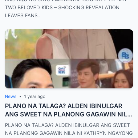
HEARTBROKEN!
TWO BELOVED KIDS – SHOCKING REVEALATION
LEAVES FANS…
News
•
1 year ago
PLANO NA TALAGA? ALDEN IBINULGAR
ANG SWEET NA PLANONG GAGAWIN NILA
NI KATHRYN NGAYONG 2025—MGA
PLANO NA TALAGA? ALDEN IBINULGAR ANG SWEET
TAGA-SUBAYBAY, KINILIG NG TODO!
NA PLANONG GAGAWIN NILA NI KATHRYN NGAYONG