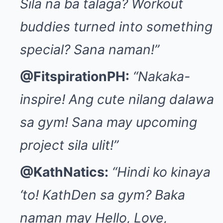
Sila na ba talaga? Workout
buddies turned into something
special? Sana naman!”
@FitspirationPH:
“Nakaka-
inspire! Ang cute nilang dalawa
sa gym! Sana may upcoming
project sila ulit!”
@KathNatics:
“Hindi ko kinaya
‘to! KathDen sa gym? Baka
naman may Hello, Love,