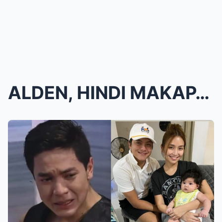
ALDEN, HINDI MAKAPANIWALA sa SINABI ni KATHRYN BER...