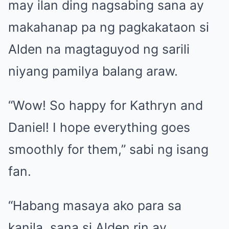
may ilan ding nagsabing sana ay
makahanap pa ng pagkakataon si
Alden na magtaguyod ng sarili
niyang pamilya balang araw.
“Wow! So happy for Kathryn and
Daniel! I hope everything goes
smoothly for them,” sabi ng isang
fan.
“Habang masaya ako para sa
kanila, sana si Alden rin ay