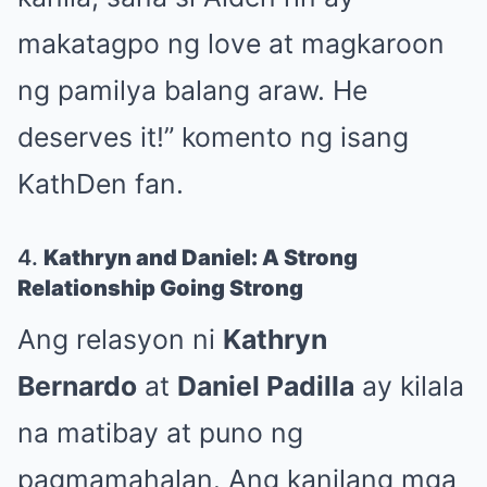
makatagpo ng love at magkaroon
ng pamilya balang araw. He
deserves it!” komento ng isang
KathDen fan.
4.
Kathryn and Daniel: A Strong
Relationship Going Strong
Ang relasyon ni
Kathryn
Bernardo
at
Daniel Padilla
ay kilala
na matibay at puno ng
pagmamahalan. Ang kanilang mga