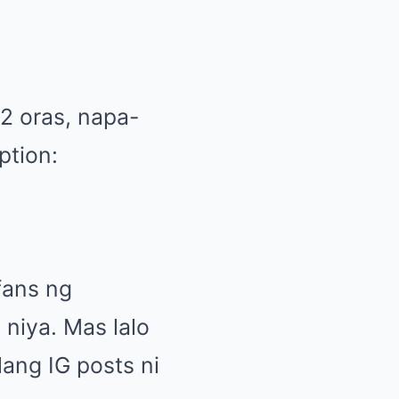
2 oras, napa-
ption:
fans ng
 niya. Mas lalo
lang IG posts ni