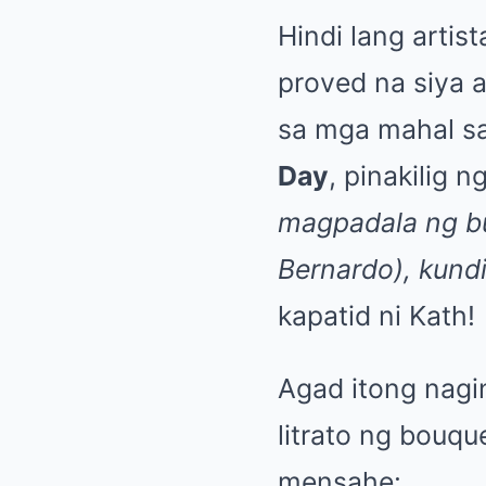
Hindi lang artis
proved na siya 
sa mga mahal sa
Day
, pinakilig 
magpadala ng bu
Bernardo), kundi
kapatid ni Kath!
Agad itong nagi
litrato ng bouq
mensahe: