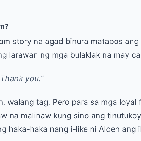
yn?
ram story na agad binura matapos ang 
 ng larawan ng mga bulaklak na may ca
Thank you.”
, walang tag. Pero para sa mga loyal 
aw na malinaw kung sino ang tinutukoy
 haka-haka nang i-like ni Alden ang i