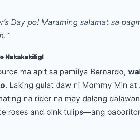
r’s Day po! Maraming salamat sa pag
n.”
o Nakakakilig!
ource malapit sa pamilya Bernardo,
wa
to
. Laking gulat daw ni Mommy Min at 
ating na rider na may dalang dalawa
te roses and pink tulips—ang paboriton