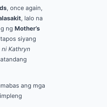
rds
, once again,
alasakit
, lalo na
ng ng
Mother’s
atapos siyang
 ni Kathryn
tatandang
 lumabas ang mga
impleng