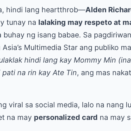
ta, hindi lang heartthrob—
Alden Richa
ay tunay na
lalaking may respeto at m
 buhay ng isang babae. Sa pagdiriwa
ng Asia’s Multimedia Star ang publiko m
laklak hindi lang kay Mommy Min (ina
 pati na rin kay Ate Tin
, ang mas naka
ng viral sa social media, lalo na nang
uet na may
personalized card
na may s