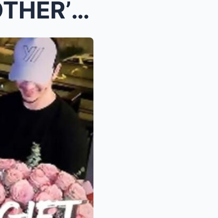
ALDEN, NAGPAKILIG SA MOTHER’S DAY! NAGPADALA...