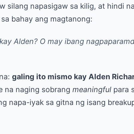
 silang napasigaw sa kilig, at hindi 
ff sa bahay ang magtanong:
to kay Alden? O may ibang nagpaparam
 na:
galing ito mismo kay Alden Richa
e na naging sobrang
meaningful
para s
g napa-iyak sa gitna ng isang breaku