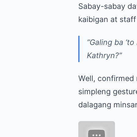
Sabay-sabay daw
kaibigan at sta
“Galing ba ‘
Kathryn?”
Well, confirmed
simpleng gestur
dalagang minsan