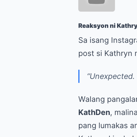
Reaksyon ni Kathr
Sa isang Instag
post si Kathryn
“Unexpected. 
Walang pangalan
KathDen
, malin
pang lumakas ang