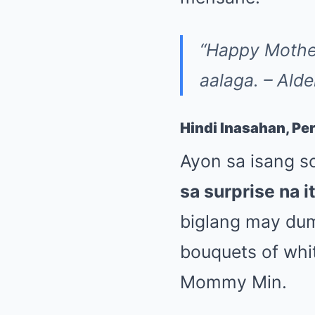
“Happy Mothe
aalaga. – Alde
Hindi Inasahan, Per
Ayon sa isang s
sa surprise na i
biglang may dum
bouquets of whi
Mommy Min.