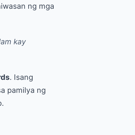
naiwasan ng mga
dam kay
rds
. Isang
a pamilya ng
p.