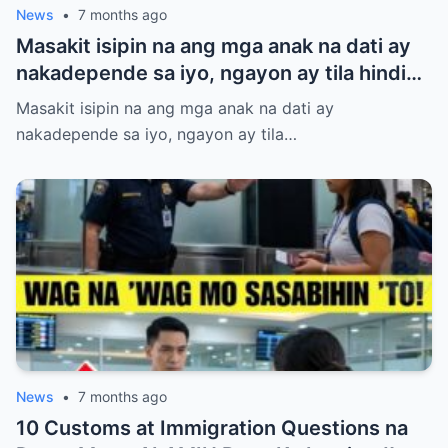
News
•
7 months ago
Masakit isipin na ang mga anak na dati ay
nakadepende sa iyo, ngayon ay tila hindi
na nakikinig at wala nang respeto. Binuhos
Masakit isipin na ang mga anak na dati ay
mo ang lahat—oras, pagod, at pagmamahal
nakadepende sa iyo, ngayon ay tila…
—pero parang naging baligtad na ang
mundo. Kung nararamdaman mong
binabaliwala ka na lang nila, huwag kang
magalit o sumigaw. May mas matalinong
paraan para muling makuha ang kanilang
paggalang nang hindi namimilit. Alamin ang
anim na hakbang na magtuturo sa iyo kung
paano itatayo ang iyong dignidad at halaga
bilang magulang.
News
•
7 months ago
10 Customs at Immigration Questions na