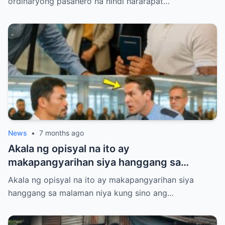
ordinaryong pasahero na hindi nararapat…
News
•
7 months ago
Akala ng opisyal na ito ay
makapangyarihan siya hanggang sa
malaman niya kung sino ang hinaras niya
Akala ng opisyal na ito ay makapangyarihan siya
sa gitna ng airport.
hanggang sa malaman niya kung sino ang…