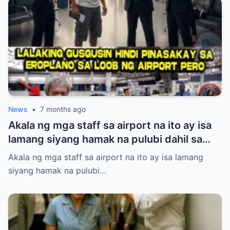
katotohanan—ang babaeng inaapi niya ay
walang iba kundi si Princess Pacquiao, ang
anak ng Pambansang Kamao na si Manny
Pacquiao! Ang kanyang dating mayabang
na ngiti ay biglang naglaho at napalitan ng
matinding takot at kahihiyan.
News
•
7 months ago
Akala ng mga staff sa airport na ito ay isa
lamang siyang hamak na pulubi dahil sa
suot niyang sando, short, at tsinelas.
Akala ng mga staff sa airport na ito ay isa lamang
Pinigilan siyang makasakay sa eroplano at
siyang hamak na pulubi…
pinahiya sa harap ng maraming tao kahit
may valid ticket siya. Ang hindi nila alam,
ang lalakeng tinitingnan nila nang mababa
ay isa sa pinakamalaking investor ng