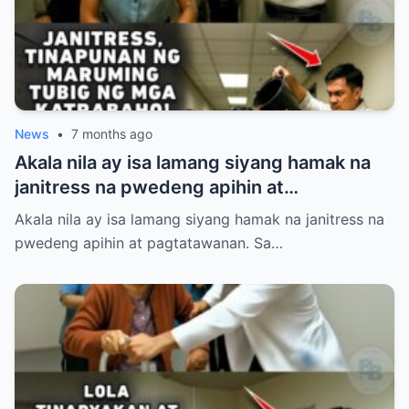
mismong airport na iyon! Panoorin ang
matinding pasabog nang dumating ang
tunay na may-ari at halos mahimatay sa
gulat ang mga aroganteng empleyado.
News
•
7 months ago
Akala nila ay isa lamang siyang hamak na
janitress na pwedeng apihin at
pagtatawanan. Sa loob ng Dominguez
Akala nila ay isa lamang siyang hamak na janitress na
Corporate Holdings, pinahiya, sinigawan,
pwedeng apihin at pagtatawanan. Sa…
at tinaboy si Sibila Villanueva ng kanyang
mga mapanghusgang katrabaho.