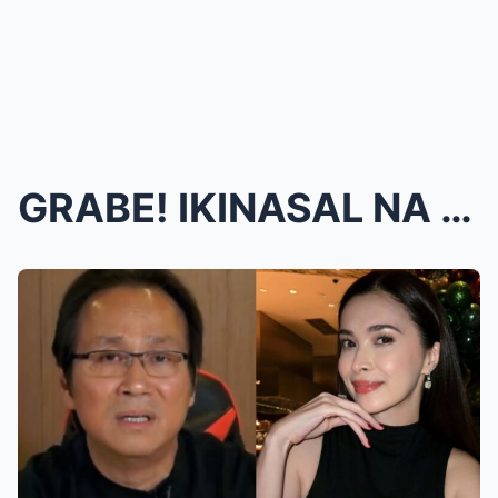
GRABE! IKINASAL NA SILA?! SUNSHINE CRUZ at ATONG A...