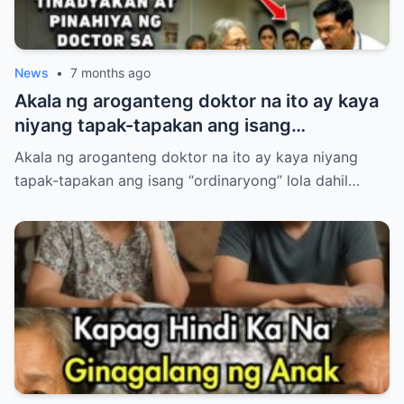
News
•
7 months ago
Akala ng aroganteng doktor na ito ay kaya
niyang tapak-tapakan ang isang
“ordinaryong” lola dahil lang sa luma nitong
Akala ng aroganteng doktor na ito ay kaya niyang
anyo.
tapak-tapakan ang isang “ordinaryong” lola dahil…