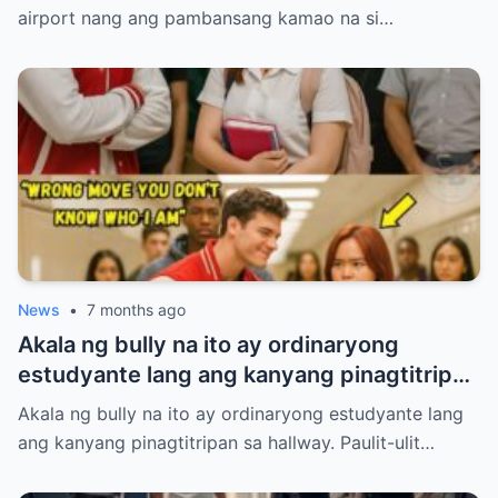
paghintayin at hiyain ng mga immigration
airport nang ang pambansang kamao na si…
officers sa loob ng tatlumpung minuto.
News
•
7 months ago
Akala ng bully na ito ay ordinaryong
estudyante lang ang kanyang pinagtitripan
sa hallway. Paulit-ulit niyang hinamak,
Akala ng bully na ito ay ordinaryong estudyante lang
tinulak, at pinahiya ang isang tahimik na
ang kanyang pinagtitripan sa hallway. Paulit-ulit…
babae sa harap ng maraming tao. Pero
laking gulat ng lahat nang lumabas ang