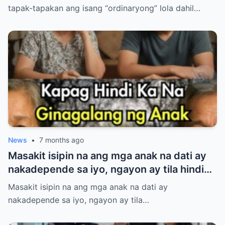
anyo.
tapak-tapakan ang isang “ordinaryong” lola dahil…
News
•
7 months ago
Masakit isipin na ang mga anak na dati ay
nakadepende sa iyo, ngayon ay tila hindi
na nakikinig at wala nang respeto. Binuhos
Masakit isipin na ang mga anak na dati ay
mo ang lahat—oras, pagod, at pagmamahal
nakadepende sa iyo, ngayon ay tila…
—pero parang naging baligtad na ang
mundo. Kung nararamdaman mong