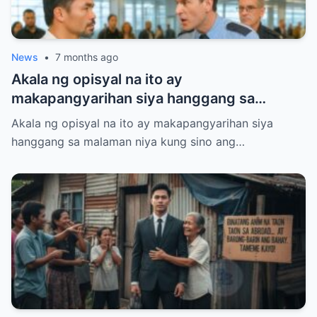
News
•
7 months ago
Akala ng opisyal na ito ay
makapangyarihan siya hanggang sa
malaman niya kung sino ang hinaras niya
Akala ng opisyal na ito ay makapangyarihan siya
sa gitna ng airport.
hanggang sa malaman niya kung sino ang…