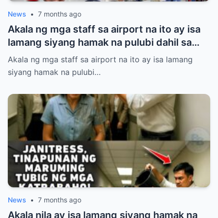
News
•
7 months ago
Akala ng mga staff sa airport na ito ay isa
lamang siyang hamak na pulubi dahil sa
suot niyang sando, short, at tsinelas.
Akala ng mga staff sa airport na ito ay isa lamang
Pinigilan siyang makasakay sa eroplano at
siyang hamak na pulubi…
pinahiya sa harap ng maraming tao kahit
may valid ticket siya. Ang hindi nila alam,
ang lalakeng tinitingnan nila nang mababa
ay isa sa pinakamalaking investor ng
mismong airport na iyon! Panoorin ang
matinding pasabog nang dumating ang
tunay na may-ari at halos mahimatay sa
gulat ang mga aroganteng empleyado.
News
•
7 months ago
Akala nila ay isa lamang siyang hamak na