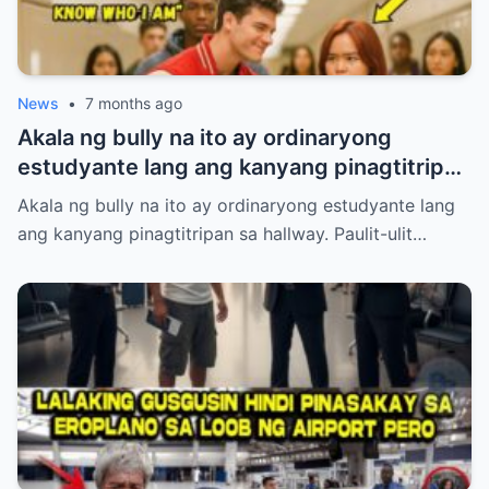
News
•
7 months ago
Akala ng bully na ito ay ordinaryong
estudyante lang ang kanyang pinagtitripan
sa hallway. Paulit-ulit niyang hinamak,
Akala ng bully na ito ay ordinaryong estudyante lang
tinulak, at pinahiya ang isang tahimik na
ang kanyang pinagtitripan sa hallway. Paulit-ulit…
babae sa harap ng maraming tao. Pero
laking gulat ng lahat nang lumabas ang
katotohanan—ang babaeng inaapi niya ay
walang iba kundi si Princess Pacquiao, ang
anak ng Pambansang Kamao na si Manny
Pacquiao! Ang kanyang dating mayabang
na ngiti ay biglang naglaho at napalitan ng
matinding takot at kahihiyan.