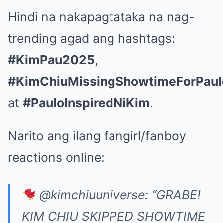
Hindi na nakapagtataka na nag-
trending agad ang hashtags:
#KimPau2025
,
#KimChiuMissingShowtimeForPaul
at
#PauloInspiredNiKim
.
Narito ang ilang fangirl/fanboy
reactions online:
@kimchiuuniverse: “GRABE!
KIM CHIU SKIPPED SHOWTIME