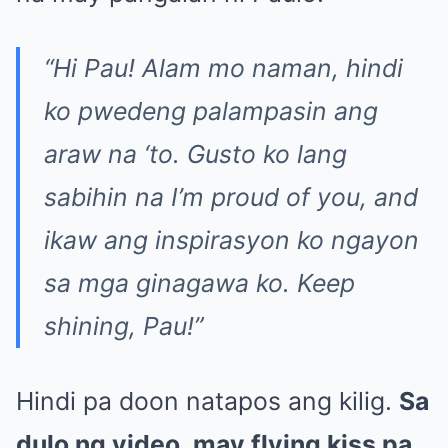
“Hi Pau! Alam mo naman, hindi
ko pwedeng palampasin ang
araw na ‘to. Gusto ko lang
sabihin na I’m proud of you, and
ikaw ang inspirasyon ko ngayon
sa mga ginagawa ko. Keep
shining, Pau!”
Hindi pa doon natapos ang kilig.
Sa
dulo ng video, may flying kiss pa