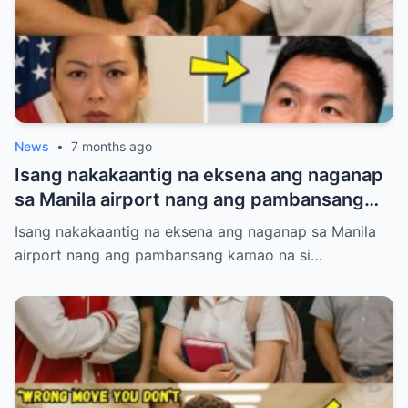
News
•
7 months ago
Isang nakakaantig na eksena ang naganap
sa Manila airport nang ang pambansang
kamao na si Manny Pacquiao ay
Isang nakakaantig na eksena ang naganap sa Manila
paghintayin at hiyain ng mga immigration
airport nang ang pambansang kamao na si…
officers sa loob ng tatlumpung minuto.