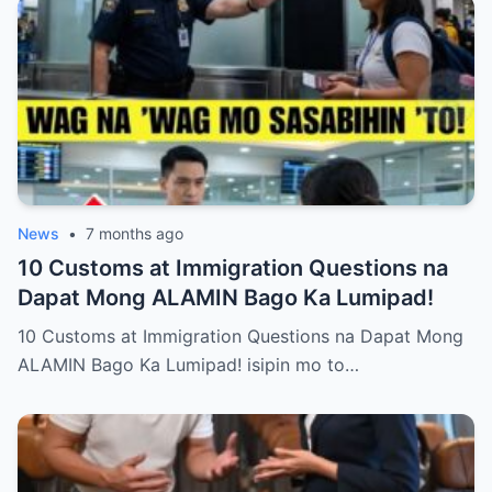
binabaliwala ka na lang nila, huwag kang
magalit o sumigaw. May mas matalinong
paraan para muling makuha ang kanilang
paggalang nang hindi namimilit. Alamin ang
anim na hakbang na magtuturo sa iyo kung
paano itatayo ang iyong dignidad at halaga
bilang magulang.
News
•
7 months ago
10 Customs at Immigration Questions na
Dapat Mong ALAMIN Bago Ka Lumipad!
10 Customs at Immigration Questions na Dapat Mong
ALAMIN Bago Ka Lumipad! isipin mo to…