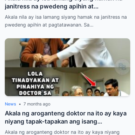
janitress na pwedeng apihin at
pagtatawanan. Sa loob ng Dominguez
Akala nila ay isa lamang siyang hamak na janitress na
Corporate Holdings, pinahiya, sinigawan,
pwedeng apihin at pagtatawanan. Sa…
at tinaboy si Sibila Villanueva ng kanyang
mga mapanghusgang katrabaho.
News
•
7 months ago
Akala ng aroganteng doktor na ito ay kaya
niyang tapak-tapakan ang isang
“ordinaryong” lola dahil lang sa luma nitong
Akala ng aroganteng doktor na ito ay kaya niyang