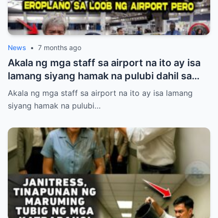
na ngiti ay biglang naglaho at napalitan ng
matinding takot at kahihiyan.
News
•
7 months ago
Akala ng mga staff sa airport na ito ay isa
lamang siyang hamak na pulubi dahil sa
suot niyang sando, short, at tsinelas.
Akala ng mga staff sa airport na ito ay isa lamang
Pinigilan siyang makasakay sa eroplano at
siyang hamak na pulubi…
pinahiya sa harap ng maraming tao kahit
may valid ticket siya. Ang hindi nila alam,
ang lalakeng tinitingnan nila nang mababa
ay isa sa pinakamalaking investor ng
mismong airport na iyon! Panoorin ang
matinding pasabog nang dumating ang
tunay na may-ari at halos mahimatay sa
gulat ang mga aroganteng empleyado.