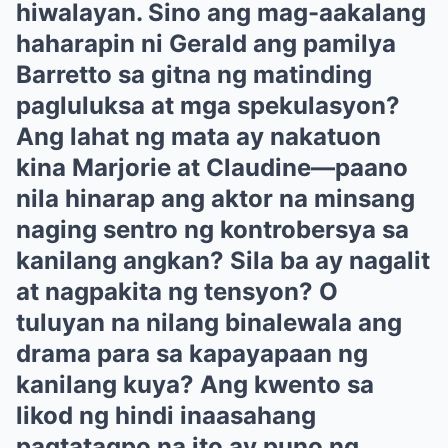
hiwalayan. Sino ang mag-aakalang
haharapin ni Gerald ang pamilya
Barretto sa gitna ng matinding
pagluluksa at mga spekulasyon?
Ang lahat ng mata ay nakatuon
kina Marjorie at Claudine—paano
nila hinarap ang aktor na minsang
naging sentro ng kontrobersya sa
kanilang angkan? Sila ba ay nagalit
at nagpakita ng tensyon? O
tuluyan na nilang binalewala ang
drama para sa kapayapaan ng
kanilang kuya? Ang kwento sa
likod ng hindi inaasahang
pagtatagpo na ito ay puno ng