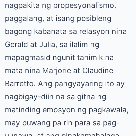
nagpakita ng propesyonalismo,
paggalang, at isang posibleng
bagong kabanata sa relasyon nina
Gerald at Julia, sa ilalim ng
mapagmasid ngunit tahimik na
mata nina Marjorie at Claudine
Barretto. Ang pangyayaring ito ay
nagbigay-diin na sa gitna ng
matinding emosyon ng pagkawala,
may puwang pa rin para sa pag-
uunawa, at ang pinakamahalaga,