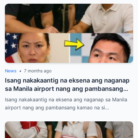
News
•
7 months ago
Isang nakakaantig na eksena ang naganap
sa Manila airport nang ang pambansang
kamao na si Manny Pacquiao ay
Isang nakakaantig na eksena ang naganap sa Manila
paghintayin at hiyain ng mga immigration
airport nang ang pambansang kamao na si…
officers sa loob ng tatlumpung minuto.