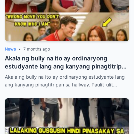
News
•
7 months ago
Akala ng bully na ito ay ordinaryong
estudyante lang ang kanyang pinagtitripan
sa hallway. Paulit-ulit niyang hinamak,
Akala ng bully na ito ay ordinaryong estudyante lang
tinulak, at pinahiya ang isang tahimik na
ang kanyang pinagtitripan sa hallway. Paulit-ulit…
babae sa harap ng maraming tao. Pero
laking gulat ng lahat nang lumabas ang
katotohanan—ang babaeng inaapi niya ay
walang iba kundi si Princess Pacquiao, ang
anak ng Pambansang Kamao na si Manny
Pacquiao! Ang kanyang dating mayabang