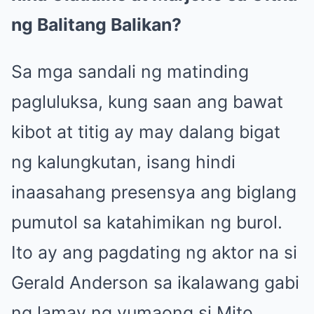
ng Balitang Balikan?
Sa mga sandali ng matinding
pagluluksa, kung saan ang bawat
kibot at titig ay may dalang bigat
ng kalungkutan, isang hindi
inaasahang presensya ang biglang
pumutol sa katahimikan ng burol.
Ito ay ang pagdating ng aktor na si
Gerald Anderson sa ikalawang gabi
ng lamay ng yumaong si Mito