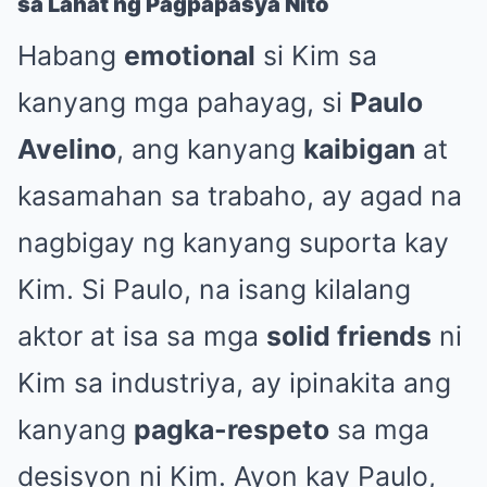
sa Lahat ng Pagpapasya Nito
Habang
emotional
si Kim sa
kanyang mga pahayag, si
Paulo
Avelino
, ang kanyang
kaibigan
at
kasamahan sa trabaho, ay agad na
nagbigay ng kanyang suporta kay
Kim. Si Paulo, na isang kilalang
aktor at isa sa mga
solid friends
ni
Kim sa industriya, ay ipinakita ang
kanyang
pagka-respeto
sa mga
desisyon ni Kim. Ayon kay Paulo,