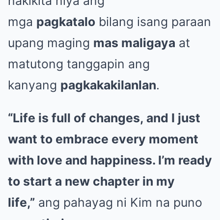
nakikita niya ang
mga
pagkatalo
bilang isang paraan
upang maging
mas maligaya
at
matutong tanggapin ang
kanyang
pagkakakilanlan
.
“Life is full of changes, and I just
want to embrace every moment
with love and happiness. I’m ready
to start a new chapter in my
life,”
ang pahayag ni Kim na puno