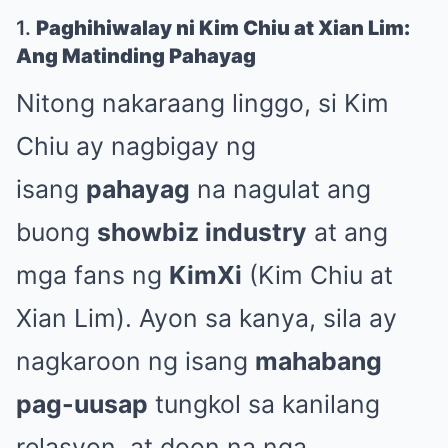
1.
Paghihiwalay ni Kim Chiu at Xian Lim:
Ang Matinding Pahayag
Nitong nakaraang linggo, si Kim
Chiu ay nagbigay ng
isang
pahayag
na nagulat ang
buong
showbiz industry
at ang
mga fans ng
KimXi
(Kim Chiu at
Xian Lim). Ayon sa kanya, sila ay
nagkaroon ng isang
mahabang
pag-uusap
tungkol sa kanilang
relasyon, at doon na nga