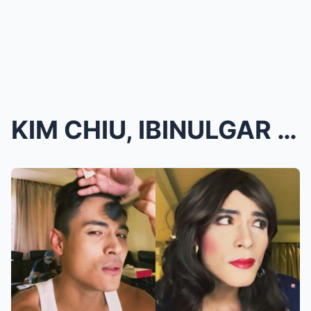
KIM CHIU, IBINULGAR NA BAKLA SI XIAN LIM?! Dahilan...