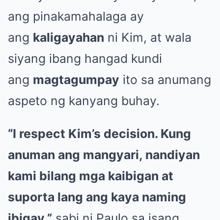
ang pinakamahalaga ay
ang
kaligayahan
ni Kim, at wala
siyang ibang hangad kundi
ang
magtagumpay
ito sa anumang
aspeto ng kanyang buhay.
“I respect Kim’s decision. Kung
anuman ang mangyari, nandiyan
kami bilang mga kaibigan at
suporta lang ang kaya naming
ibigay,”
sabi ni Paulo sa isang