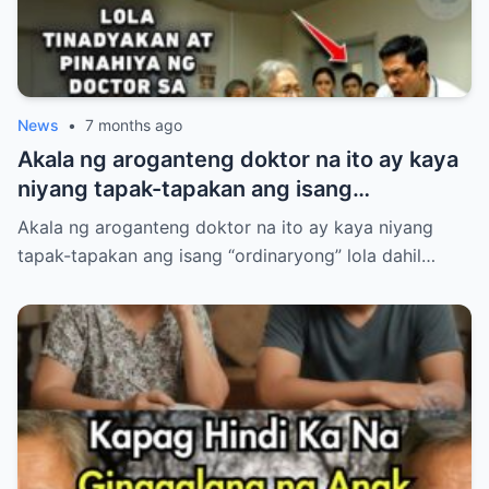
News
•
7 months ago
Akala ng aroganteng doktor na ito ay kaya
niyang tapak-tapakan ang isang
“ordinaryong” lola dahil lang sa luma nitong
Akala ng aroganteng doktor na ito ay kaya niyang
anyo.
tapak-tapakan ang isang “ordinaryong” lola dahil…