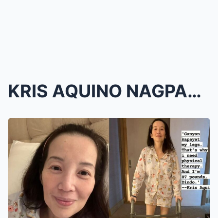
KRIS AQUINO NAGPAALAM NA SA LAHAT—BUONG PAMILYA NA...