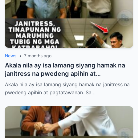
ay isa sa pinakamalaking investor ng
mismong airport na iyon! Panoorin ang
matinding pasabog nang dumating ang
tunay na may-ari at halos mahimatay sa
gulat ang mga aroganteng empleyado.
News
•
7 months ago
Akala nila ay isa lamang siyang hamak na
janitress na pwedeng apihin at
pagtatawanan. Sa loob ng Dominguez
Akala nila ay isa lamang siyang hamak na janitress na
Corporate Holdings, pinahiya, sinigawan,
pwedeng apihin at pagtatawanan. Sa…
at tinaboy si Sibila Villanueva ng kanyang
mga mapanghusgang katrabaho.