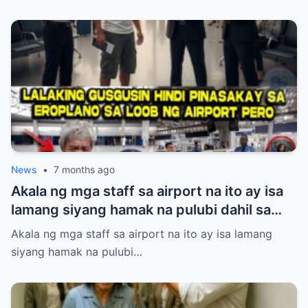
babae sa harap ng maraming tao. Pero
laking gulat ng lahat nang lumabas ang
katotohanan—ang babaeng inaapi niya ay
walang iba kundi si Princess Pacquiao, ang
anak ng Pambansang Kamao na si Manny
Pacquiao! Ang kanyang dating mayabang
na ngiti ay biglang naglaho at napalitan ng
matinding takot at kahihiyan.
News
•
7 months ago
Akala ng mga staff sa airport na ito ay isa
lamang siyang hamak na pulubi dahil sa
suot niyang sando, short, at tsinelas.
Akala ng mga staff sa airport na ito ay isa lamang
Pinigilan siyang makasakay sa eroplano at
siyang hamak na pulubi…
pinahiya sa harap ng maraming tao kahit
may valid ticket siya. Ang hindi nila alam,
ang lalakeng tinitingnan nila nang mababa