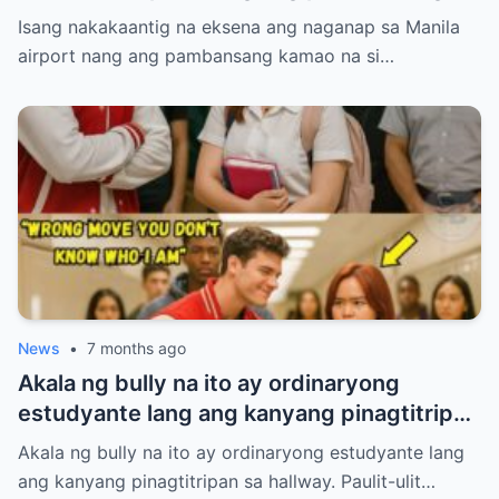
kamao na si Manny Pacquiao ay
Isang nakakaantig na eksena ang naganap sa Manila
paghintayin at hiyain ng mga immigration
airport nang ang pambansang kamao na si…
officers sa loob ng tatlumpung minuto.
News
•
7 months ago
Akala ng bully na ito ay ordinaryong
estudyante lang ang kanyang pinagtitripan
sa hallway. Paulit-ulit niyang hinamak,
Akala ng bully na ito ay ordinaryong estudyante lang
tinulak, at pinahiya ang isang tahimik na
ang kanyang pinagtitripan sa hallway. Paulit-ulit…