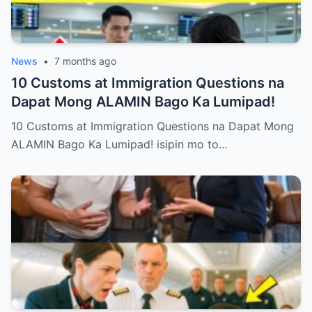
anim na hakbang na magtuturo sa iyo kung
paano itatayo ang iyong dignidad at halaga
bilang magulang.
News
•
7 months ago
10 Customs at Immigration Questions na
Dapat Mong ALAMIN Bago Ka Lumipad!
10 Customs at Immigration Questions na Dapat Mong
ALAMIN Bago Ka Lumipad! isipin mo to…