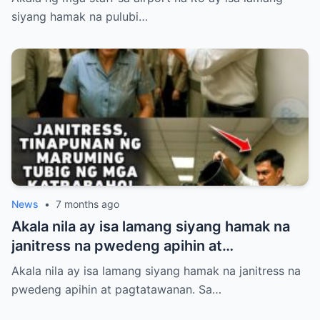
Pinigilan siyang makasakay sa eroplano at
siyang hamak na pulubi…
pinahiya sa harap ng maraming tao kahit
may valid ticket siya. Ang hindi nila alam,
ang lalakeng tinitingnan nila nang mababa
ay isa sa pinakamalaking investor ng
mismong airport na iyon! Panoorin ang
matinding pasabog nang dumating ang
tunay na may-ari at halos mahimatay sa
gulat ang mga aroganteng empleyado.
News
•
7 months ago
Akala nila ay isa lamang siyang hamak na
janitress na pwedeng apihin at
pagtatawanan. Sa loob ng Dominguez
Akala nila ay isa lamang siyang hamak na janitress na
Corporate Holdings, pinahiya, sinigawan,
pwedeng apihin at pagtatawanan. Sa…
at tinaboy si Sibila Villanueva ng kanyang