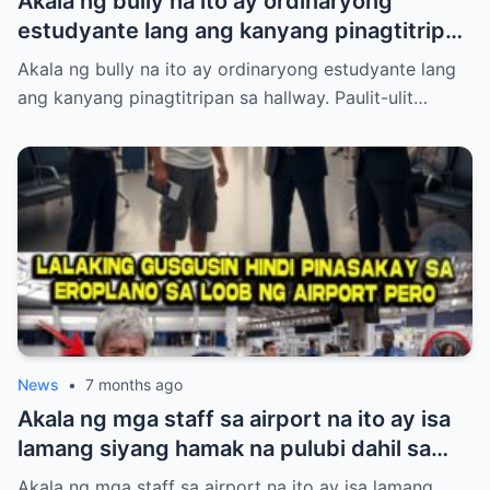
Akala ng bully na ito ay ordinaryong
estudyante lang ang kanyang pinagtitripan
sa hallway. Paulit-ulit niyang hinamak,
Akala ng bully na ito ay ordinaryong estudyante lang
tinulak, at pinahiya ang isang tahimik na
ang kanyang pinagtitripan sa hallway. Paulit-ulit…
babae sa harap ng maraming tao. Pero
laking gulat ng lahat nang lumabas ang
katotohanan—ang babaeng inaapi niya ay
walang iba kundi si Princess Pacquiao, ang
anak ng Pambansang Kamao na si Manny
Pacquiao! Ang kanyang dating mayabang
na ngiti ay biglang naglaho at napalitan ng
matinding takot at kahihiyan.
News
•
7 months ago
Akala ng mga staff sa airport na ito ay isa
lamang siyang hamak na pulubi dahil sa
suot niyang sando, short, at tsinelas.
Akala ng mga staff sa airport na ito ay isa lamang