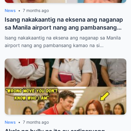
News
•
7 months ago
Isang nakakaantig na eksena ang naganap
sa Manila airport nang ang pambansang
kamao na si Manny Pacquiao ay
Isang nakakaantig na eksena ang naganap sa Manila
paghintayin at hiyain ng mga immigration
airport nang ang pambansang kamao na si…
officers sa loob ng tatlumpung minuto.
News
•
7 months ago