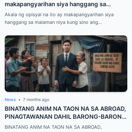
makapangyarihan siya hanggang sa
malaman niya kung sino ang hinaras niya
Akala ng opisyal na ito ay makapangyarihan siya
sa gitna ng airport.
hanggang sa malaman niya kung sino ang…
News
•
7 months ago
BINATANG ANIM NA TAON NA SA ABROAD,
PINAGTAWANAN DAHIL BARONG-BARONG
PARIN ANG BAHAYTAMEME MGA…
BINATANG ANIM NA TAON NA SA ABROAD,