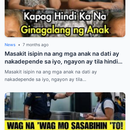
News
•
7 months ago
Masakit isipin na ang mga anak na dati ay
nakadepende sa iyo, ngayon ay tila hindi
na nakikinig at wala nang respeto. Binuhos
Masakit isipin na ang mga anak na dati ay
mo ang lahat—oras, pagod, at pagmamahal
nakadepende sa iyo, ngayon ay tila…
—pero parang naging baligtad na ang
mundo. Kung nararamdaman mong
binabaliwala ka na lang nila, huwag kang
magalit o sumigaw. May mas matalinong
paraan para muling makuha ang kanilang
paggalang nang hindi namimilit. Alamin ang