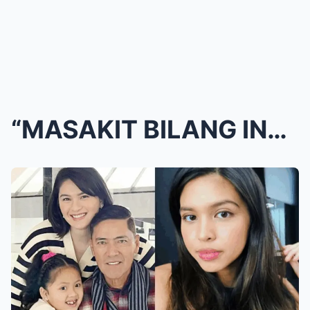
“MASAKIT BILANG INA!” Pauleen Luna, NAIYAK sa Rebe...