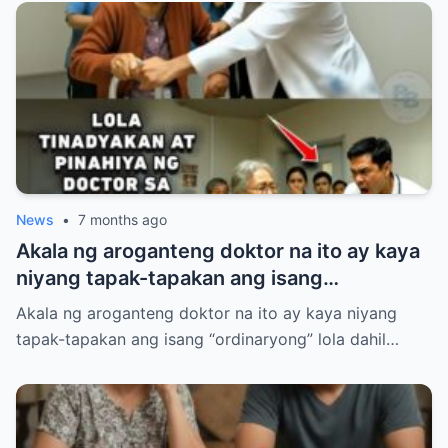
mga mapanghusgang katrabaho.
News
•
7 months ago
Akala ng aroganteng doktor na ito ay kaya
niyang tapak-tapakan ang isang
“ordinaryong” lola dahil lang sa luma nitong
Akala ng aroganteng doktor na ito ay kaya niyang
anyo.
tapak-tapakan ang isang “ordinaryong” lola dahil…