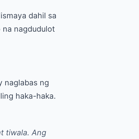
ismaya dahil sa
o na nagdudulot
ay naglabas ng
ling haka-haka.
t tiwala. Ang