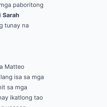
a mga paboritong
i
Sarah
g tunay na
na Matteo
ilang isa sa mga
nit sa mga
ay ikatlong tao