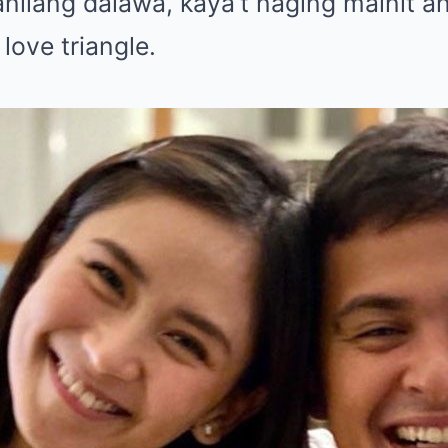
anilang dalawa, kaya’t naging mainit 
love triangle.