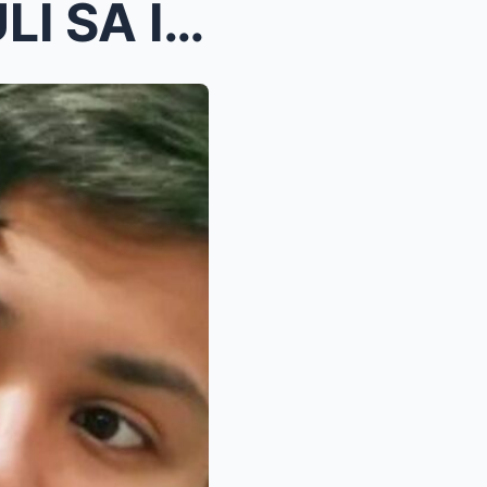
MATTEO GUIDICELLI, NAHULI SA ISANG SHOCKING KAPUSO...