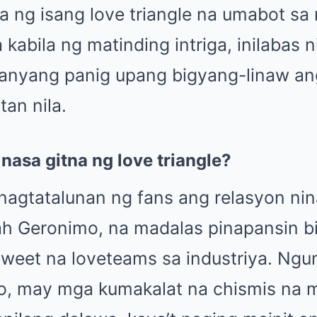
tna ng isang love triangle na umabot s
 kabila ng matinding intriga, inilabas n
anyang panig upang bigyang-linaw an
tan nila.
nasa gitna ng love triangle?
nagtatalunan ng fans ang relasyon ni
rah Geronimo, na madalas pinapansin b
sweet na loveteams sa industriya. Ngu
o, may mga kumakalat na chismis na m