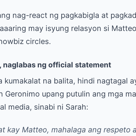
ng nag-react ng pagkabigla at pagkad
maaaring may isyung relasyon si Matte
owbiz circles.
 naglabas ng official statement
 kumakalat na balita, hindi nagtagal 
h Geronimo upang putulin ang mga ma
l media, sinabi ni Sarah:
 at kay Matteo, mahalaga ang respeto a