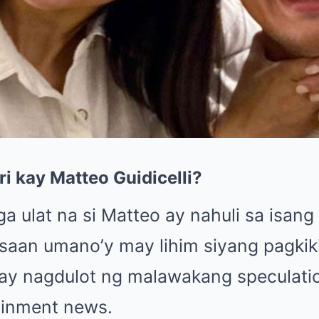
i kay Matteo Guidicelli?
 ulat na si Matteo ay nahuli sa isang
saan umano’y may lihim siyang pagkiki
o ay nagdulot ng malawakang speculatio
ainment news.