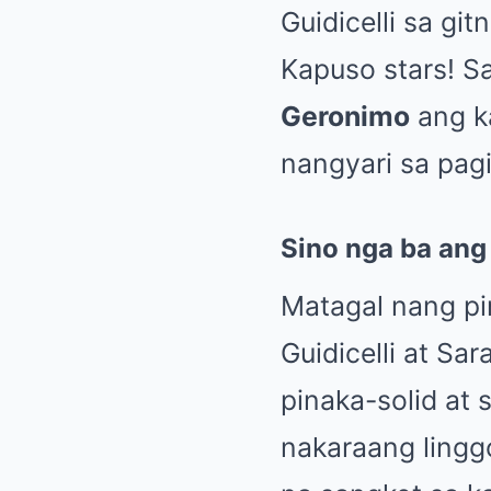
Guidicelli sa gi
Kapuso stars! Sa
Geronimo
ang k
nangyari sa pagi
Sino nga ba ang 
Matagal nang pi
Guidicelli at Sa
pinaka-solid at 
nakaraang lingg