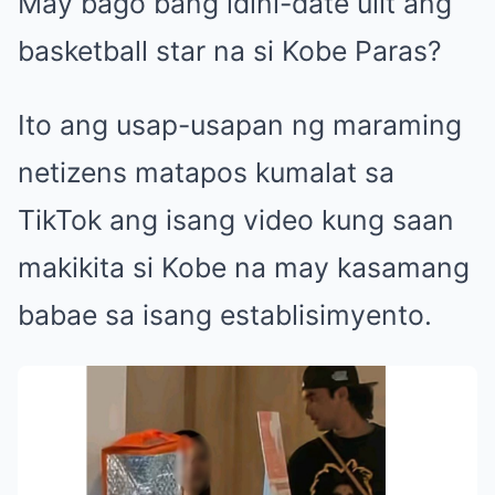
May bago bang idini-date ulit ang
basketball star na si Kobe Paras?
Ito ang usap-usapan ng maraming
netizens matapos kumalat sa
TikTok ang isang video kung saan
makikita si Kobe na may kasamang
babae sa isang establisimyento.