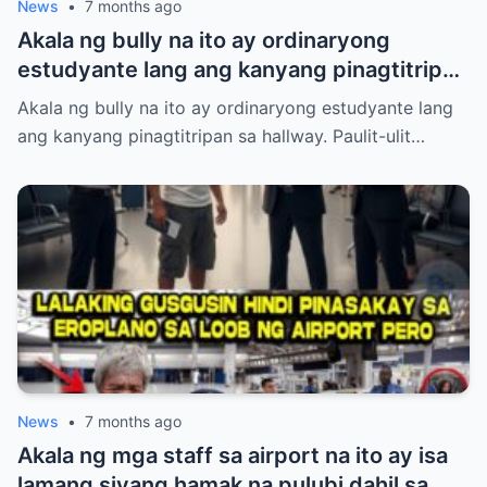
News
•
7 months ago
Akala ng bully na ito ay ordinaryong
estudyante lang ang kanyang pinagtitripan
sa hallway. Paulit-ulit niyang hinamak,
Akala ng bully na ito ay ordinaryong estudyante lang
tinulak, at pinahiya ang isang tahimik na
ang kanyang pinagtitripan sa hallway. Paulit-ulit…
babae sa harap ng maraming tao. Pero
laking gulat ng lahat nang lumabas ang
katotohanan—ang babaeng inaapi niya ay
walang iba kundi si Princess Pacquiao, ang
anak ng Pambansang Kamao na si Manny
Pacquiao! Ang kanyang dating mayabang
na ngiti ay biglang naglaho at napalitan ng
matinding takot at kahihiyan.
News
•
7 months ago
Akala ng mga staff sa airport na ito ay isa
lamang siyang hamak na pulubi dahil sa