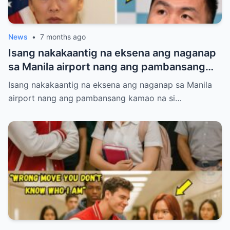
News
•
7 months ago
Isang nakakaantig na eksena ang naganap
sa Manila airport nang ang pambansang
kamao na si Manny Pacquiao ay
Isang nakakaantig na eksena ang naganap sa Manila
paghintayin at hiyain ng mga immigration
airport nang ang pambansang kamao na si…
officers sa loob ng tatlumpung minuto.