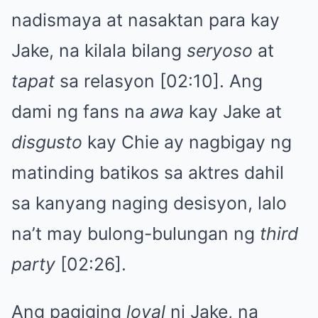
nadismaya at nasaktan para kay
Jake, na kilala bilang
seryoso
at
tapat
sa relasyon [02:10]. Ang
dami ng fans na
awa
kay Jake at
disgusto
kay Chie ay nagbigay ng
matinding batikos sa aktres dahil
sa kanyang naging desisyon, lalo
na’t may bulong-bulungan ng
third
party
[02:26].
Ang pagiging
loyal
ni Jake, na