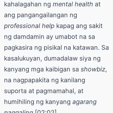
kahalagahan ng
mental health
at
ang pangangailangan ng
professional help
kapag ang sakit
ng damdamin ay umabot na sa
pagkasira ng pisikal na katawan. Sa
kasalukuyan, dumadalaw siya ng
kanyang mga kaibigan sa
showbiz
,
na nagpapakita ng kanilang
suporta at pagmamahal, at
humihiling ng kanyang
agarang
paggaling
[02:02].