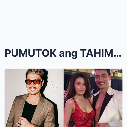
PUMUTOK ang TAHIMIK na SAKRIPISYO! Ang balita ng h...