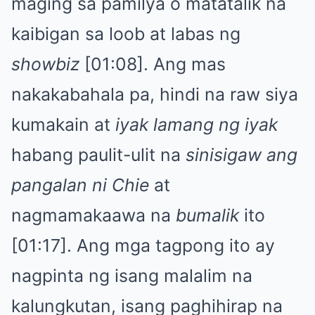
maging sa pamilya o matatalik na
kaibigan sa loob at labas ng
showbiz
[01:08]. Ang mas
nakakabahala pa, hindi na raw siya
kumakain at
iyak lamang ng iyak
habang paulit-ulit na
sinisigaw ang
pangalan ni Chie
at
nagmamakaawa na
bumalik
ito
[01:17]. Ang mga tagpong ito ay
nagpinta ng isang malalim na
kalungkutan, isang paghihirap na