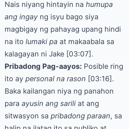
Nais niyang hintayin na
humupa
ang ingay
ng isyu bago siya
magbigay ng pahayag upang hindi
na ito
lumaki pa
at makaabala sa
kalagayan ni Jake [03:07].
Pribadong Pag-aayos:
Posible ring
ito ay
personal na rason
[03:16].
Baka kailangan niya ng panahon
para
ayusin ang sarili
at ang
sitwasyon sa
pribadong paraan
, sa
halip na ilatag ito sa publiko at