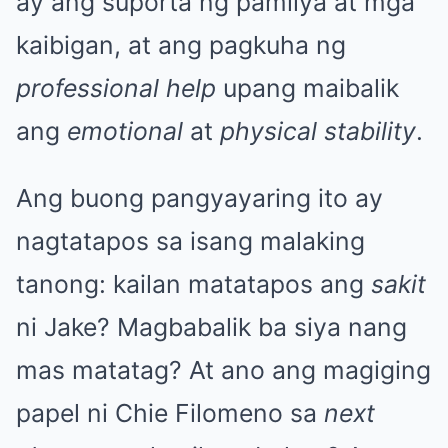
ay ang suporta ng pamilya at mga
kaibigan, at ang pagkuha ng
professional help
upang maibalik
ang
emotional
at
physical stability
.
Ang buong pangyayaring ito ay
nagtatapos sa isang malaking
tanong: kailan matatapos ang
sakit
ni Jake? Magbabalik ba siya nang
mas matatag? At ano ang magiging
papel ni Chie Filomeno sa
next