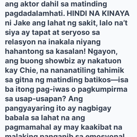
ang aktor dahil sa matinding
pagdadalamhati. HINDI NA KINAYA
ni Jake ang lahat ng sakit, lalo na’t
siya ay tapat at seryoso sa
relasyon na inakala niyang
hahantong sa kasalan! Ngayon,
ang buong showbiz ay nakatuon
kay Chie, na nananatiling tahimik
sa gitna ng matinding batikos—isa
ba itong pag-iwas o pagkumpirma
sa usap-usapan? Ang
pangyayaring ito ay nagbigay
babala sa lahat na ang
pagmamahal ay may kaakibat na
malaking panganib sa emosyonal