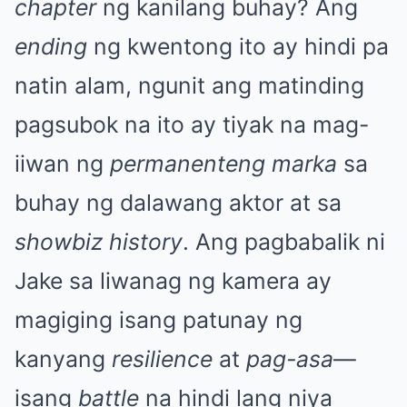
chapter
ng kanilang buhay? Ang
ending
ng kwentong ito ay hindi pa
natin alam, ngunit ang matinding
pagsubok na ito ay tiyak na mag-
iiwan ng
permanenteng marka
sa
buhay ng dalawang aktor at sa
showbiz history
. Ang pagbabalik ni
Jake sa liwanag ng kamera ay
magiging isang patunay ng
kanyang
resilience
at
pag-asa
—
isang
battle
na hindi lang niya