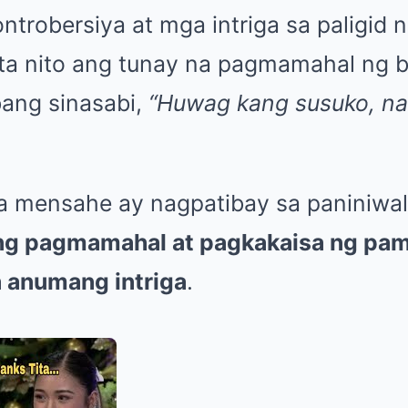
ntrobersiya at mga intriga sa paligid 
kita nito ang tunay na pagmamahal ng 
ang sinasabi,
“Huwag kang susuko, na
a mensahe ay nagpatibay sa paniniwa
ng pagmamahal at pagkakaisa ng pamil
 anumang intriga
.