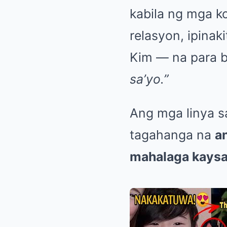
kabila ng mga ko
relasyon, ipina
Kim — na para b
sa’yo.”
Ang mga linya s
tagahanga na
a
mahalaga kaysa