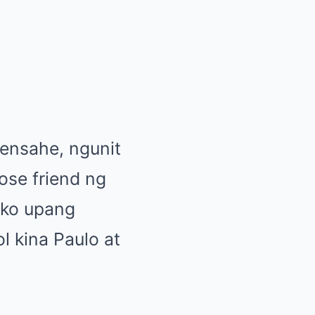
ensahe, ngunit
ose friend ng
liko upang
l kina Paulo at