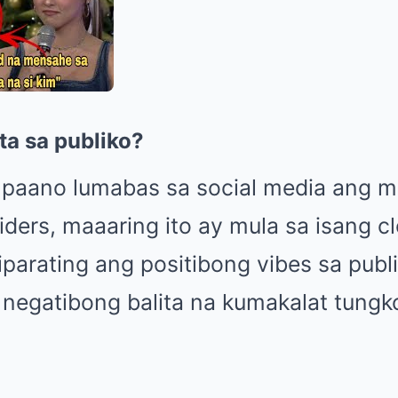
ta sa publiko?
g paano lumabas sa social media ang m
ders, maaaring ito ay mula sa isang cl
iparating ang positibong vibes sa pub
negatibong balita na kumakalat tungko