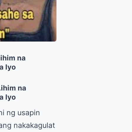
ihim na
a Iyo
ihim na
a Iyo
hi ng usapin
sang nakakagulat