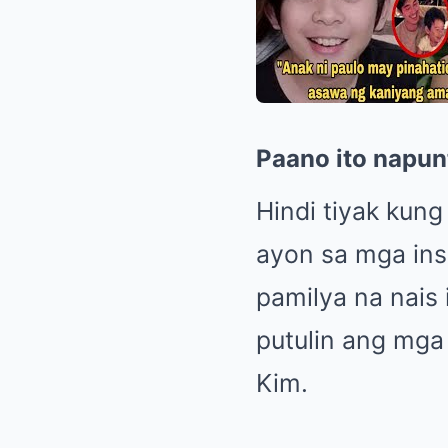
Paano ito napun
Hindi tiyak kun
ayon sa mga insi
pamilya na nais 
putulin ang mga 
Kim.