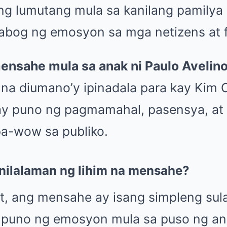
ng lumutang mula sa kanilang pamilya 
bog ng emosyon sa mga netizens at f
mensahe mula sa anak ni Paulo Avelin
 na diumano’y ipinadala para kay Kim 
ay puno ng pagmamahal, pasensya, at
a-wow sa publiko.
nilalaman ng lihim na mensahe?
t, ang mensahe ay isang simpleng sul
 puno ng emosyon mula sa puso ng ana