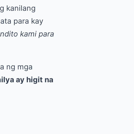
ng kanilang
bata para kay
ndito kami para
la ng mga
ya ay higit na