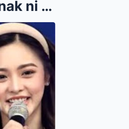
SH0CKING REVELATION! Anak ni Paulo Avelino, May Li...