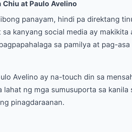
 Chiu at Paulo Avelino
sibong panayam, hindi pa direktang ti
 sa kanyang social media ay makikita
 pagpapahalaga sa pamilya at pag-as
aulo Avelino ay na-touch din sa mensa
 lahat ng mga sumusuporta sa kanila 
ang pinagdaraanan.