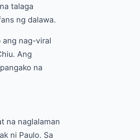
na talaga
ans ng dalawa.
o
ang nag-viral
Chiu. Ang
 pangako na
at na naglalaman
k ni Paulo. Sa