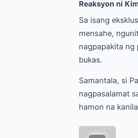
Reaksyon ni Kim
Sa isang eksklu
mensahe, ngunit
nagpapakita ng
bukas.
Samantala, si P
nagpasalamat sa
hamon na kanil