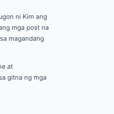
nugon ni Kim ang
 ang mga post na
a sa magandang
he at
sa gitna ng mga