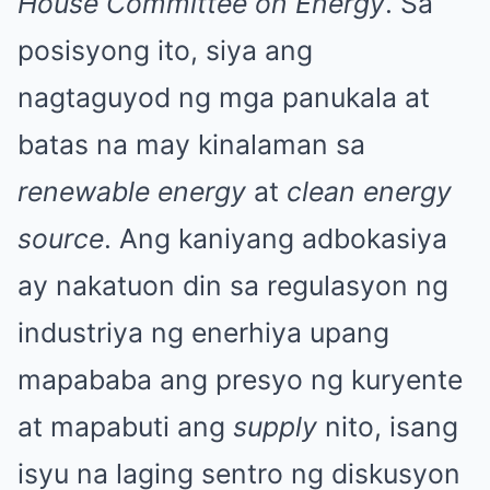
House Committee on Energy
. Sa
posisyong ito, siya ang
nagtaguyod ng mga panukala at
batas na may kinalaman sa
renewable energy
at
clean energy
source
. Ang kaniyang adbokasiya
ay nakatuon din sa regulasyon ng
industriya ng enerhiya upang
mapababa ang presyo ng kuryente
at mapabuti ang
supply
nito, isang
isyu na laging sentro ng diskusyon