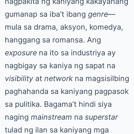
nagpakita ng kaniyang kakayahang
gumanap sa iba’t ibang
genre
—
mula sa drama, aksyon, komedya,
hanggang sa romansa. Ang
exposure
na ito sa industriya ay
nagbigay sa kaniya ng sapat na
visibility
at
network
na magsisilbing
paghahanda sa kaniyang pagpasok
sa pulitika. Bagama’t hindi siya
naging
mainstream
na
superstar
tulad ng ilan sa kaniyang mga