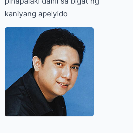
pinapalaki dahil sa bigat ng
kaniyang apelyido