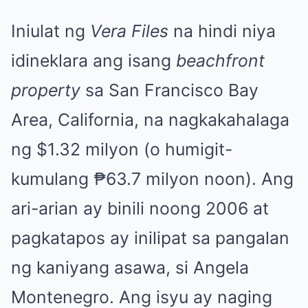
Iniulat ng
Vera Files
na hindi niya
idineklara ang isang
beachfront
property
sa San Francisco Bay
Area, California, na nagkakahalaga
ng $1.32 milyon (o humigit-
kumulang ₱63.7 milyon noon). Ang
ari-arian ay binili noong 2006 at
pagkatapos ay inilipat sa pangalan
ng kaniyang asawa, si Angela
Montenegro. Ang isyu ay naging