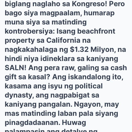
biglang naglaho sa Kongreso! Pero
bago siya magpaalam, humarap
muna siya sa matinding
kontrobersiya: Isang beachfront
property sa California na
nagkakahalaga ng $1.32 Milyon, na
hindi niya idineklara sa kaniyang
SALN! Ang pera raw, galing sa cash
gift sa kasal? Ang iskandalong ito,
kasama ang isyu ng political
dynasty, ang nagpabigat sa
kaniyang pangalan. Ngayon, may
mas matinding laban pala siyang
pinagdadaanan. Huwag
palampasin ang detalye ng