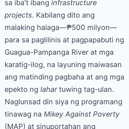
sa iba’t ibang
infrastructure
projects
. Kabilang dito ang
malaking halaga—₱500 milyon—
para sa paglilinis at pagpapabuti ng
Guagua-Pampanga River at mga
karatig-ilog, na layuning maiwasan
ang matinding pagbaha at ang mga
epekto ng
lahar
tuwing tag-ulan.
Naglunsad din siya ng programang
tinawag na
Mikey Against Poverty
(MAP) at sinuportahan ang