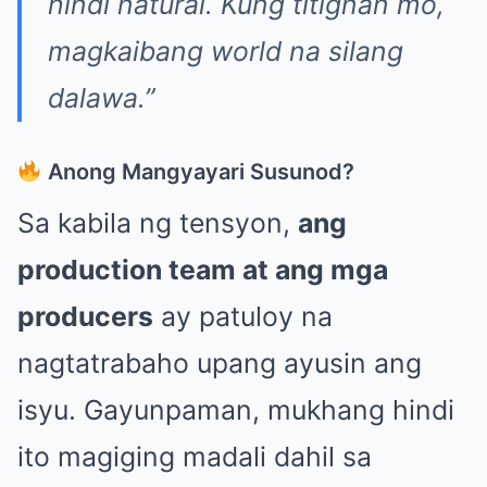
hindi natural. Kung titignan mo,
magkaibang world na silang
dalawa.”
Anong Mangyayari Susunod?
Sa kabila ng tensyon,
ang
production team at ang mga
producers
ay patuloy na
nagtatrabaho upang ayusin ang
isyu. Gayunpaman, mukhang hindi
ito magiging madali dahil sa