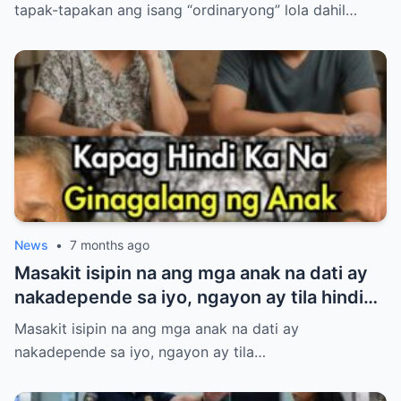
anyo.
tapak-tapakan ang isang “ordinaryong” lola dahil…
News
•
7 months ago
Masakit isipin na ang mga anak na dati ay
nakadepende sa iyo, ngayon ay tila hindi
na nakikinig at wala nang respeto. Binuhos
Masakit isipin na ang mga anak na dati ay
mo ang lahat—oras, pagod, at pagmamahal
nakadepende sa iyo, ngayon ay tila…
—pero parang naging baligtad na ang
mundo. Kung nararamdaman mong