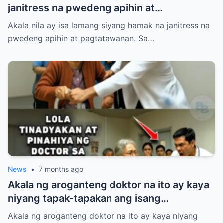
janitress na pwedeng apihin at
pagtatawanan. Sa loob ng Dominguez
Akala nila ay isa lamang siyang hamak na janitress na
Corporate Holdings, pinahiya, sinigawan,
pwedeng apihin at pagtatawanan. Sa…
at tinaboy si Sibila Villanueva ng kanyang
mga mapanghusgang katrabaho.
News
•
7 months ago
Akala ng aroganteng doktor na ito ay kaya
niyang tapak-tapakan ang isang
“ordinaryong” lola dahil lang sa luma nitong
Akala ng aroganteng doktor na ito ay kaya niyang