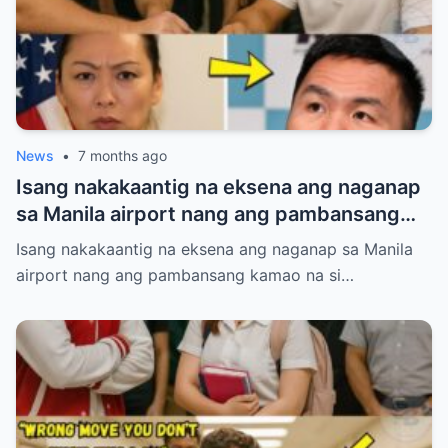
News
•
7 months ago
Isang nakakaantig na eksena ang naganap
sa Manila airport nang ang pambansang
kamao na si Manny Pacquiao ay
Isang nakakaantig na eksena ang naganap sa Manila
paghintayin at hiyain ng mga immigration
airport nang ang pambansang kamao na si…
officers sa loob ng tatlumpung minuto.