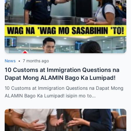
binabaliwala ka na lang nila, huwag kang
magalit o sumigaw. May mas matalinong
paraan para muling makuha ang kanilang
paggalang nang hindi namimilit. Alamin ang
anim na hakbang na magtuturo sa iyo kung
paano itatayo ang iyong dignidad at halaga
bilang magulang.
News
•
7 months ago
10 Customs at Immigration Questions na
Dapat Mong ALAMIN Bago Ka Lumipad!
10 Customs at Immigration Questions na Dapat Mong
ALAMIN Bago Ka Lumipad! isipin mo to…