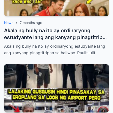
News
•
7 months ago
Akala ng bully na ito ay ordinaryong
estudyante lang ang kanyang pinagtitripan
sa hallway. Paulit-ulit niyang hinamak,
Akala ng bully na ito ay ordinaryong estudyante lang
tinulak, at pinahiya ang isang tahimik na
ang kanyang pinagtitripan sa hallway. Paulit-ulit…
babae sa harap ng maraming tao. Pero
laking gulat ng lahat nang lumabas ang
katotohanan—ang babaeng inaapi niya ay
walang iba kundi si Princess Pacquiao, ang
anak ng Pambansang Kamao na si Manny
Pacquiao! Ang kanyang dating mayabang
na ngiti ay biglang naglaho at napalitan ng
matinding takot at kahihiyan.