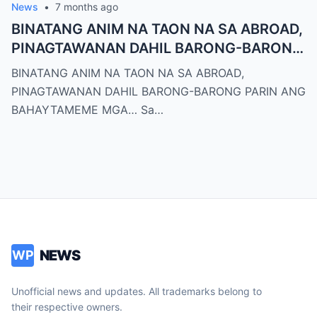
News
•
7 months ago
BINATANG ANIM NA TAON NA SA ABROAD,
PINAGTAWANAN DAHIL BARONG-BARONG
PARIN ANG BAHAYTAMEME MGA…
BINATANG ANIM NA TAON NA SA ABROAD,
PINAGTAWANAN DAHIL BARONG-BARONG PARIN ANG
BAHAYTAMEME MGA… Sa…
NEWS
WP
Unofficial news and updates. All trademarks belong to
their respective owners.