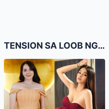
TENSION SA LOOB NG ‘BATANG QUIAPO!’—Ju...