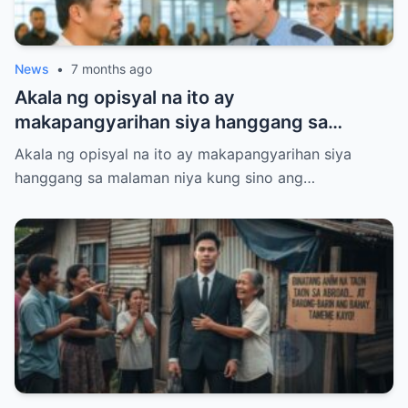
News
•
7 months ago
Akala ng opisyal na ito ay
makapangyarihan siya hanggang sa
malaman niya kung sino ang hinaras niya
Akala ng opisyal na ito ay makapangyarihan siya
sa gitna ng airport.
hanggang sa malaman niya kung sino ang…