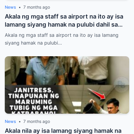
News
•
7 months ago
Akala ng mga staff sa airport na ito ay isa
lamang siyang hamak na pulubi dahil sa
suot niyang sando, short, at tsinelas.
Akala ng mga staff sa airport na ito ay isa lamang
Pinigilan siyang makasakay sa eroplano at
siyang hamak na pulubi…
pinahiya sa harap ng maraming tao kahit
may valid ticket siya. Ang hindi nila alam,
ang lalakeng tinitingnan nila nang mababa
ay isa sa pinakamalaking investor ng
mismong airport na iyon! Panoorin ang
matinding pasabog nang dumating ang
tunay na may-ari at halos mahimatay sa
gulat ang mga aroganteng empleyado.
News
•
7 months ago
Akala nila ay isa lamang siyang hamak na