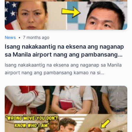
News
•
7 months ago
Isang nakakaantig na eksena ang naganap
sa Manila airport nang ang pambansang
kamao na si Manny Pacquiao ay
Isang nakakaantig na eksena ang naganap sa Manila
paghintayin at hiyain ng mga immigration
airport nang ang pambansang kamao na si…
officers sa loob ng tatlumpung minuto.