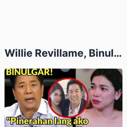
Willie Revillame, Binulgar ang Matagal Nang Itinat...