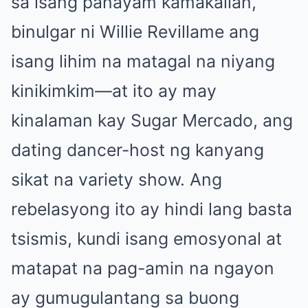
sa isang panayam kamakailan,
binulgar ni Willie Revillame ang
isang lihim na matagal na niyang
kinikimkim—at ito ay may
kinalaman kay Sugar Mercado, ang
dating dancer-host ng kanyang
sikat na variety show. Ang
rebelasyong ito ay hindi lang basta
tsismis, kundi isang emosyonal at
matapat na pag-amin na ngayon
ay gumugulantang sa buong