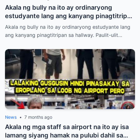
Akala ng bully na ito ay ordinaryong
estudyante lang ang kanyang pinagtitripan
sa hallway. Paulit-ulit niyang hinamak,
Akala ng bully na ito ay ordinaryong estudyante lang
tinulak, at pinahiya ang isang tahimik na
ang kanyang pinagtitripan sa hallway. Paulit-ulit…
babae sa harap ng maraming tao. Pero
laking gulat ng lahat nang lumabas ang
katotohanan—ang babaeng inaapi niya ay
walang iba kundi si Princess Pacquiao, ang
anak ng Pambansang Kamao na si Manny
Pacquiao! Ang kanyang dating mayabang
na ngiti ay biglang naglaho at napalitan ng
matinding takot at kahihiyan.
News
•
7 months ago
Akala ng mga staff sa airport na ito ay isa
lamang siyang hamak na pulubi dahil sa