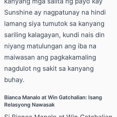
kanyang mga salita ng payo kay
Sunshine ay nagpatunay na hindi
lamang siya tumutok sa kanyang
sariling kalagayan, kundi nais din
niyang matulungan ang iba na
maiwasan ang pagkakamaling
nagdulot ng sakit sa kanyang
buhay.
Bianca Manalo at Win Gatchalian: Isang
Relasyong Nawasak
Si Bianca Manalo at Win Gatchalian