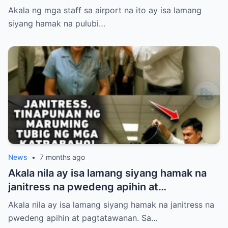
suot niyang sando, short, at tsinelas.
Akala ng mga staff sa airport na ito ay isa lamang
Pinigilan siyang makasakay sa eroplano at
siyang hamak na pulubi…
pinahiya sa harap ng maraming tao kahit
may valid ticket siya. Ang hindi nila alam,
ang lalakeng tinitingnan nila nang mababa
ay isa sa pinakamalaking investor ng
mismong airport na iyon! Panoorin ang
matinding pasabog nang dumating ang
tunay na may-ari at halos mahimatay sa
gulat ang mga aroganteng empleyado.
News
•
7 months ago
Akala nila ay isa lamang siyang hamak na
janitress na pwedeng apihin at
pagtatawanan. Sa loob ng Dominguez
Akala nila ay isa lamang siyang hamak na janitress na
Corporate Holdings, pinahiya, sinigawan,
pwedeng apihin at pagtatawanan. Sa…
at tinaboy si Sibila Villanueva ng kanyang