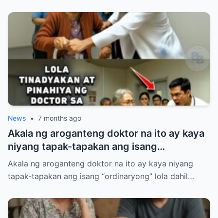
mga mapanghusgang katrabaho.
News
•
7 months ago
Akala ng aroganteng doktor na ito ay kaya
niyang tapak-tapakan ang isang
“ordinaryong” lola dahil lang sa luma nitong
Akala ng aroganteng doktor na ito ay kaya niyang
anyo.
tapak-tapakan ang isang “ordinaryong” lola dahil…