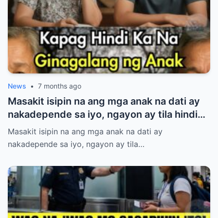
News
•
7 months ago
Masakit isipin na ang mga anak na dati ay
nakadepende sa iyo, ngayon ay tila hindi
na nakikinig at wala nang respeto. Binuhos
Masakit isipin na ang mga anak na dati ay
mo ang lahat—oras, pagod, at pagmamahal
nakadepende sa iyo, ngayon ay tila…
—pero parang naging baligtad na ang
mundo. Kung nararamdaman mong
binabaliwala ka na lang nila, huwag kang
magalit o sumigaw. May mas matalinong
paraan para muling makuha ang kanilang