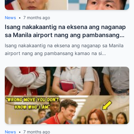
News
•
7 months ago
Isang nakakaantig na eksena ang naganap
sa Manila airport nang ang pambansang
kamao na si Manny Pacquiao ay
Isang nakakaantig na eksena ang naganap sa Manila
paghintayin at hiyain ng mga immigration
airport nang ang pambansang kamao na si…
officers sa loob ng tatlumpung minuto.
News
•
7 months ago