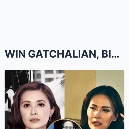
WIN GATCHALIAN, BINIYUDA si BIANCA MANALO?! Bianca...