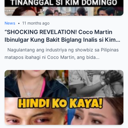
News
•
11 months ago
“SHOCKING REVELATION! Coco Martin
Ibinulgar Kung Bakit Biglang Inalis si Kim
Domingo sa Batang Quiapo — Ang
Nagulantang ang industriya ng showbiz sa Pilipinas
Nakakagulantang na Katotohanan sa Likod
matapos ibahagi ni Coco Martin, ang bida…
ng Desisyon na Magpapamangha sa Buong
Showbiz at Mag-iiwan ng Publiko sa
Panghihina ng Dila!”