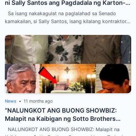
ni Sally Santos ang Pagdadala ng Karton-
Karton na Pera sa Opisina ng DPWH —
Sa isang nakakagulat na paglalahad sa Senado
Lihim na Transaksyon, Milyon-Milyong
kamakailan, si Sally Santos, isang kilalang kontraktor…
Piso, at Pangalan ng Mga Sangkot na
Engraver, Nagpabuwal sa Lahat ng
Nakarinig!”
News
•
11 months ago
“NALUNGKOT ANG BUONG SHOWBIZ:
Malapit na Kaibigan ng Sotto Brothers
Pumanaw! Isang Trahedya na Yumanig sa
NALUNGKOT ANG BUONG SHOWBIZ: Malapit na
Pamilya Sotto, Mga Tagahanga, at Mga