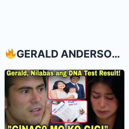
GERALD ANDERSON, MAY REBELASYON TUNGKOL SA DNA TE...