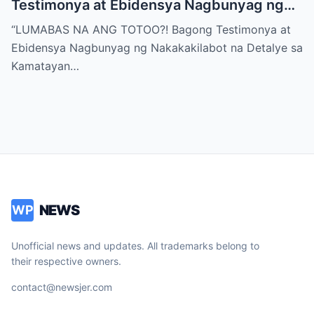
Testimonya at Ebidensya Nagbunyag ng
Nakakakilabot na Detalye sa Kamatayan ni
“LUMABAS NA ANG TOTOO?! Bagong Testimonya at
Rico Yan—Hindi Pala Bangungot! Ano ang
Ebidensya Nagbunyag ng Nakakakilabot na Detalye sa
Itinatagong Lihim sa Likod ng Silid ng Dos
Kamatayan…
Palmas at Bakit Milyun-milyong Pilipino
Ang Nananawagan Ng Hustisya
Dalawampu’t Tatlong Taon Pagkatapos?”
NEWS
WP
Unofficial news and updates. All trademarks belong to
their respective owners.
contact@newsjer.com