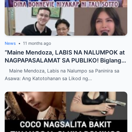
News
•
11 months ago
“Maine Mendoza, LABIS NA NALUMPOK at
NAGPAPASALAMAT SA PUBLIKO! Biglang
Nilinaw ang Matinding Paratang Laban sa
Maine Mendoza, Labis na Nalumpo sa Paninira sa
Asawa niyang si Arjo Atayde — Mga
Asawa: Ang Katotohanan sa Likod ng…
Diskaya at Malisyosong Akusasyon, Sa
Wakasan Ba ng Katotohanan ang Marahas
na Gulo sa Quezon City?”