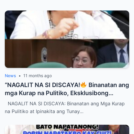
Pinakamamahal na Matinee Idol ng
Pilipinas?”
News
•
11 months ago
“NAGALIT NA SI DISCAYA!
Binanatan ang
mga Kurap na Pulitiko, Eksklusibong
Detalye ng DPWH Contracts, Blacklist, at
NAGALIT NA SI DISCAYA: Binanatan ang Mga Kurap
Lihim na Kita na Pumukaw sa Senado —
na Pulitiko at Ipinakita ang Tunay…
Tunay na Drama sa Likod ng Matataas na
Proyekto!”