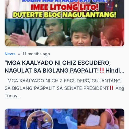
News
•
11 months ago
“MGA KAALYADO NI CHIZ ESCUDERO,
NAGULAT SA BIGLANG PAGPALIT!
Hindi
Alam Kung Bakit Pinalitan si Keso—
MGA KAALYADO NI CHIZ ESCUDERO, GULANTANG
Eksklusibong Detalye sa Intriga sa Senado,
SA BIGLANG PAGPALIT SA SENATE PRESIDENT
Ang
Mga Diskaya at Secret Meeting,
Tunay…
Magpapabaliw sa Publiko sa Tunay na
Labanan ng Kapangyarihan!”