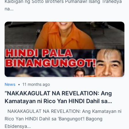
Kaibigan ng Sotto Brothers Pumanaw! Isang Trahedya
Kasamahan—Kwento ng Katapatan,
na…
Pagmamahal, at Pagdadalamhati na
Humawak sa Puso ng Bansa”
News
•
11 months ago
“NAKAKAGULAT NA REVELATION: Ang
Kamatayan ni Rico Yan HINDI Dahil sa
‘Bangungot’! Bagong Ebidensya at
NAKAKAGULAT NA REVELATION: Ang Kamatayan ni
Testimonya Pumukaw ng Nakakatakot na
Rico Yan HINDI Dahil sa ‘Bangungot’! Bagong
Tanong – Ano ba Talaga ang Nangyari sa
Ebidensya…