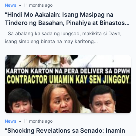
News
•
11 months ago
“Hindi Mo Aakalain: Isang Masipag na
Tindero ng Basahan, Pinahiya at Binastos
sa Harap ng Publiko ng Isang
Sa abalang kalsada ng lungsod, makikita si Dave,
Makapangyarihang Bank Manager —
isang simpleng binata na may karitong…
Naiyak, Namutla, at Lahat ng Nakakita ay
Nabigla sa Kakaibang Eksena na Nagbago
ng Buhay Niya Magpakailanman!”
News
•
11 months ago
“Shocking Revelations sa Senado: Inamin