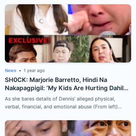
News
•
1 year ago
SH0CK: Marjorie Barretto, Hindi Na
Nakapagpigil: ‘My Kids Are Hurting Dahil
Kay Dennis Padilla’ – Hindi Niyo Alam Ang
As she bares details of Dennis’ alleged physical,
Nangyayari Behind Closed Doors!
verbal, financial, and emotional abuse (From left)…