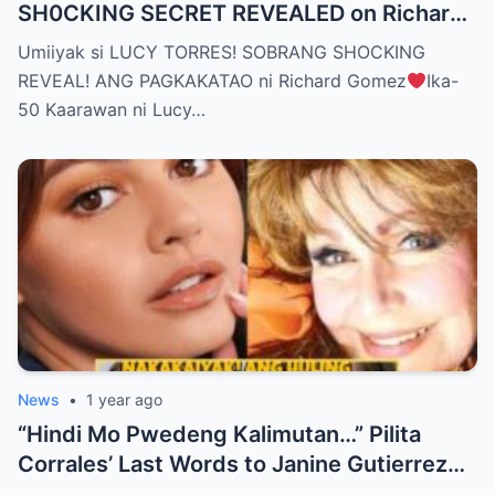
SH0CKING SECRET REVEALED on Richard
Gomez’s 50th Birthday – YOU WON’T
Umiiyak si LUCY TORRES! SOBRANG SHOCKING
BELIEVE THE TRUTH! (WATCH THE
REVEAL! ANG PAGKAKATAO ni Richard Gomez
Ika-
VIDEO!)
50 Kaarawan ni Lucy…
News
•
1 year ago
“Hindi Mo Pwedeng Kalimutan…” Pilita
Corrales’ Last Words to Janine Gutierrez
Will Make You Cry!