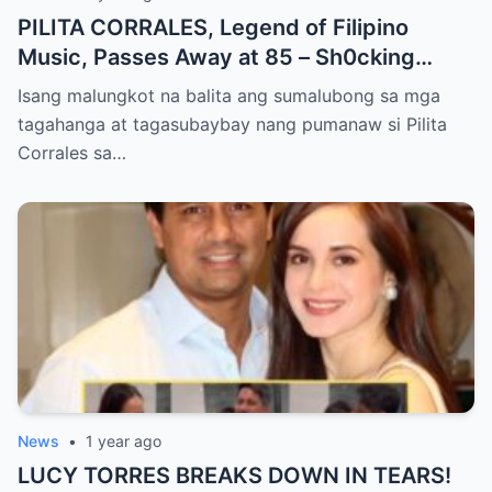
PILITA CORRALES, Legend of Filipino
Music, Passes Away at 85 – Sh0cking
Cause of Death REVEALED!!
Isang malungkot na balita ang sumalubong sa mga
tagahanga at tagasubaybay nang pumanaw si Pilita
Corrales sa…
News
•
1 year ago
LUCY TORRES BREAKS DOWN IN TEARS!