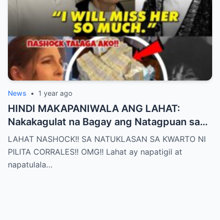
News
•
1 year ago
HINDI MAKAPANIWALA ANG LAHAT:
Nakakagulat na Bagay ang Natagpuan sa
Silid ni Pilita Corrales — ANO IYON?!
LAHAT NASHOCK!! SA NATUKLASAN SA KWARTO NI
PILITA CORRALES!! OMG!! Lahat ay napatigil at
napatulala…