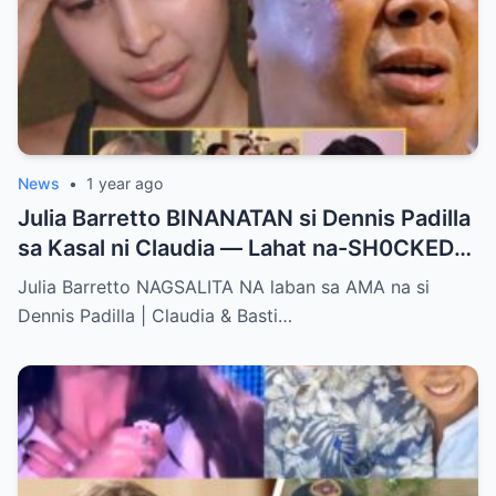
News
•
1 year ago
Julia Barretto BINANATAN si Dennis Padilla
sa Kasal ni Claudia — Lahat na-SH0CKED
sa Mga Binitawang Salita Niya!
Julia Barretto NAGSALITA NA laban sa AMA na si
Dennis Padilla | Claudia & Basti…