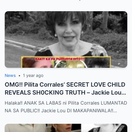
News
•
1 year ago
OMG!! Pilita Corrales’ SECRET LOVE CHILD
REVEALS SH0CKING TRUTH – Jackie Lou
Left SPEECHLESS After YEARS of
Halaka!! ANAK SA LABAS ni Pilita Corrales LUMANTAD
SILENCE!!
NA SA PUBLIC!! Jackie Lou DI MAKAPANIWALA!!…