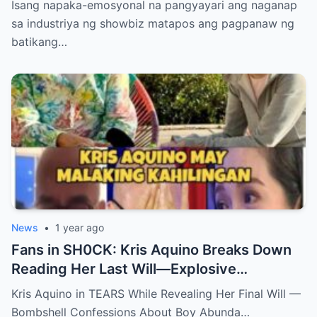
Isang napaka-emosyonal na pangyayari ang naganap
sa industriya ng showbiz matapos ang pagpanaw ng
batikang…
News
•
1 year ago
Fans in SH0CK: Kris Aquino Breaks Down
Reading Her Last Will—Explosive
Confessions on Boy Abunda and Ai-Ai
Kris Aquino in TEARS While Revealing Her Final Will —
Delas Alas sh0ck Showbiz
Bombshell Confessions About Boy Abunda…