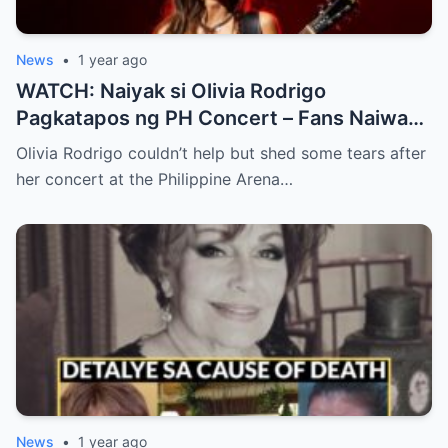
News
•
1 year ago
WATCH: Naiyak si Olivia Rodrigo
Pagkatapos ng PH Concert – Fans Naiwan
sa Sh0ck ng Emosyonal na Video!
Olivia Rodrigo couldn’t help but shed some tears after
her concert at the Philippine Arena…
News
•
1 year ago