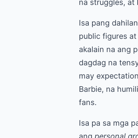
na struggles, at
Isa pang dahilan
public figures at
akalain na ang 
dagdag na tensy
may expectations
Barbie, na humi
fans.
Isa pa sa mga p
ang
personal gr