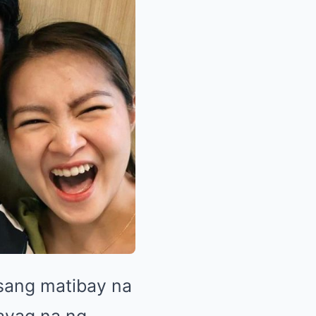
sang matibay na
hayag na ng