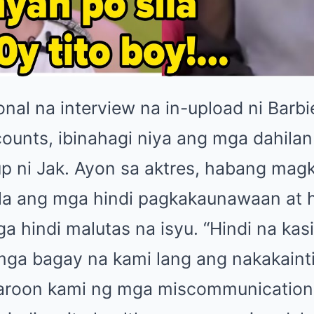
nal na interview na in-upload ni Barb
ounts, ibinahagi niya ang mga dahilan 
up ni Jak. Ayon sa aktres, habang magk
ila ang mga hindi pagkakaunawaan at hi
a hindi malutas na isyu. “Hindi na ka
mga bagay na kami lang ang nakakainti
karoon kami ng mga miscommunication