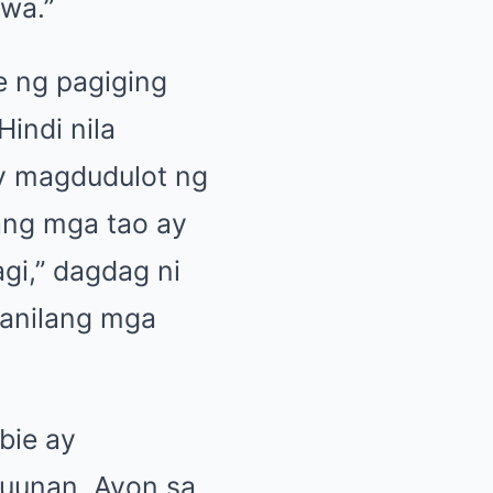
awa.”
re ng pagiging
Hindi nila
ay magdudulot ng
 ang mga tao ay
gi,” dagdag ni
kanilang mga
bie ay
tuunan. Ayon sa