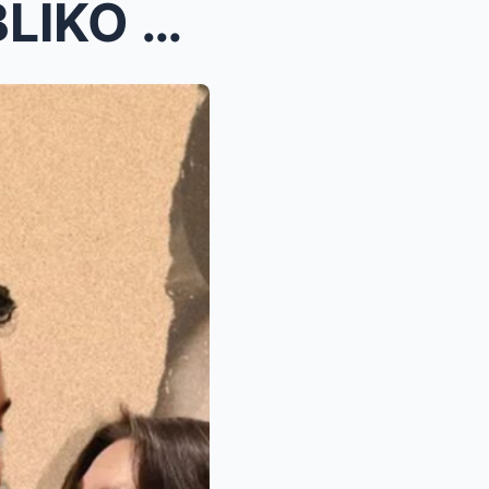
BARBIE FORTEZA ISINAPUBLIKO NA ANG DAHILAN NG HIWA...