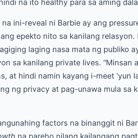
 hindi na ito healthy para sa aming dal
 na ini-reveal ni Barbie ay ang pressu
 ang epekto nito sa kanilang relasyon. 
pagiging laging nasa mata ng publiko 
on sa kanilang private lives. “Minsan
, at hindi namin kayang i-meet ‘yun la
ling ng privacy at pag-unawa mula sa 
angunahing factors na binanggit ni Bar
owth
na pareho nilang kailangang pag