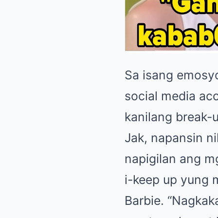
Sa isang emosyo
social media acc
kanilang break-
Jak, napansin n
napigilan ang mg
i-keep up yung 
Barbie. “Nagka