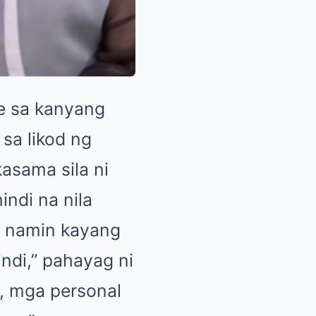
ie sa kanyang
sa likod ng
asama sila ni
ndi na nila
si namin kayang
ndi,” pahayag ni
, mga personal