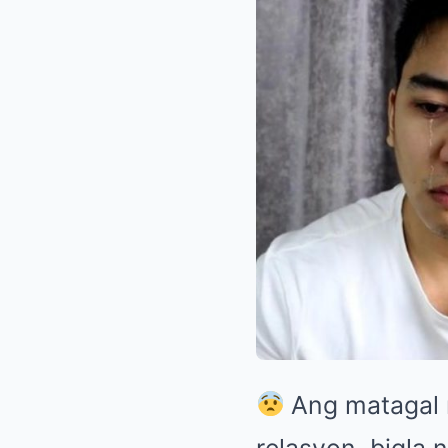
Ang matagal 
relasyon, bigla