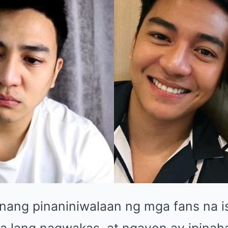
nang pinaniniwalaan ng mga fans na i
 na lang nagwakas, at ngayon ay ipina