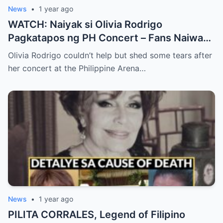
News
•
1 year ago
WATCH: Naiyak si Olivia Rodrigo
Pagkatapos ng PH Concert – Fans Naiwan
sa Sh0ck ng Emosyonal na Video!
Olivia Rodrigo couldn’t help but shed some tears after
her concert at the Philippine Arena…
News
•
1 year ago
PILITA CORRALES, Legend of Filipino