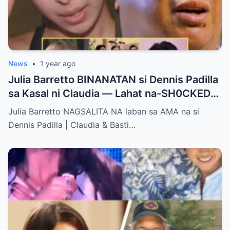
News
•
1 year ago
Julia Barretto BINANATAN si Dennis Padilla
sa Kasal ni Claudia — Lahat na-SH0CKED
sa Mga Binitawang Salita Niya!
Julia Barretto NAGSALITA NA laban sa AMA na si
Dennis Padilla | Claudia & Basti…