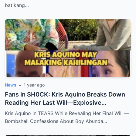
batikang…
News
•
1 year ago
Fans in SH0CK: Kris Aquino Breaks Down
Reading Her Last Will—Explosive
Confessions on Boy Abunda and Ai-Ai
Kris Aquino in TEARS While Revealing Her Final Will —
Delas Alas sh0ck Showbiz
Bombshell Confessions About Boy Abunda…