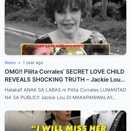
News
•
1 year ago
OMG!! Pilita Corrales’ SECRET LOVE CHILD
REVEALS SH0CKING TRUTH – Jackie Lou
Left SPEECHLESS After YEARS of
Halaka!! ANAK SA LABAS ni Pilita Corrales LUMANTAD
SILENCE!!
NA SA PUBLIC!! Jackie Lou DI MAKAPANIWALA!!…