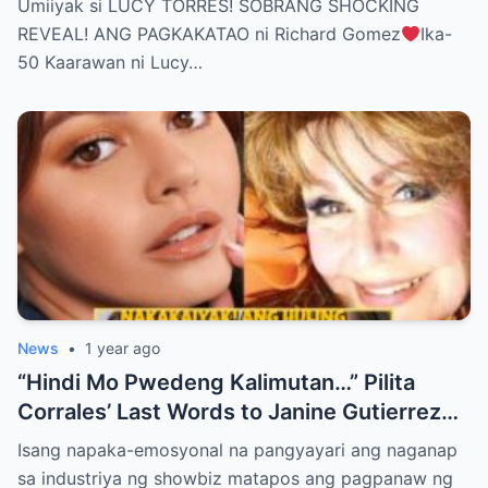
Umiiyak si LUCY TORRES! SOBRANG SHOCKING
BELIEVE THE TRUTH! (WATCH THE
REVEAL! ANG PAGKAKATAO ni Richard Gomez
Ika-
VIDEO!)
50 Kaarawan ni Lucy…
News
•
1 year ago
“Hindi Mo Pwedeng Kalimutan…” Pilita
Corrales’ Last Words to Janine Gutierrez
Will Make You Cry!
Isang napaka-emosyonal na pangyayari ang naganap
sa industriya ng showbiz matapos ang pagpanaw ng