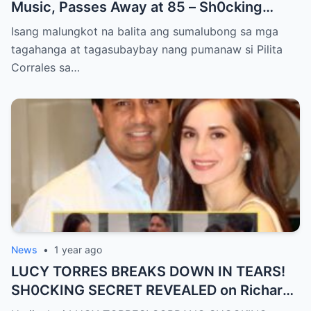
Music, Passes Away at 85 – Sh0cking
Cause of Death REVEALED!!
Isang malungkot na balita ang sumalubong sa mga
tagahanga at tagasubaybay nang pumanaw si Pilita
Corrales sa…
News
•
1 year ago
LUCY TORRES BREAKS DOWN IN TEARS!
SH0CKING SECRET REVEALED on Richard
Gomez’s 50th Birthday – YOU WON’T