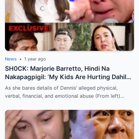
News
•
1 year ago
SH0CK: Marjorie Barretto, Hindi Na
Nakapagpigil: ‘My Kids Are Hurting Dahil
Kay Dennis Padilla’ – Hindi Niyo Alam Ang
As she bares details of Dennis’ alleged physical,
Nangyayari Behind Closed Doors!
verbal, financial, and emotional abuse (From left)…