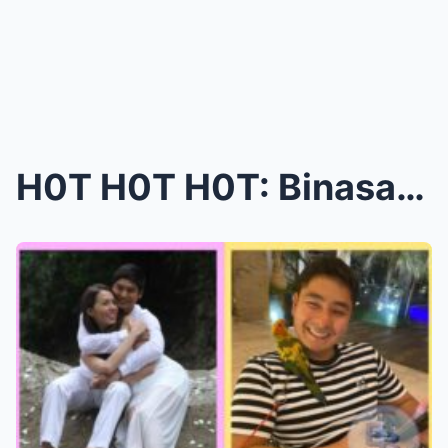
H0T H0T H0T: Binasag ni Julia Montes ang Katahimik...