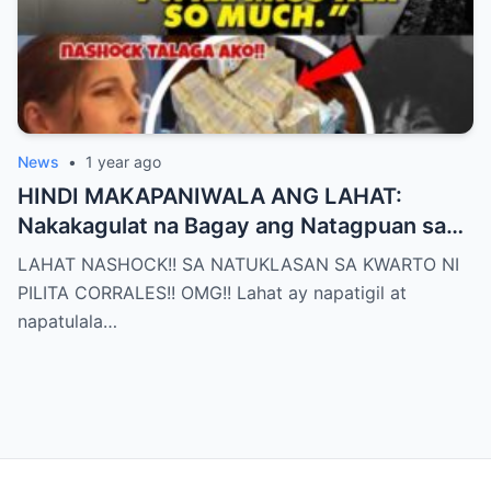
News
•
1 year ago
HINDI MAKAPANIWALA ANG LAHAT:
Nakakagulat na Bagay ang Natagpuan sa
Silid ni Pilita Corrales — ANO IYON?!
LAHAT NASHOCK!! SA NATUKLASAN SA KWARTO NI
PILITA CORRALES!! OMG!! Lahat ay napatigil at
napatulala…