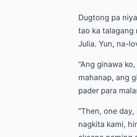
Dugtong pa niya
tao ka talagang 
Julia. Yun, na-l
“Ang ginawa ko, 
mahanap, ang gin
pader para malam
“Then, one day,
nagkita kami, hi