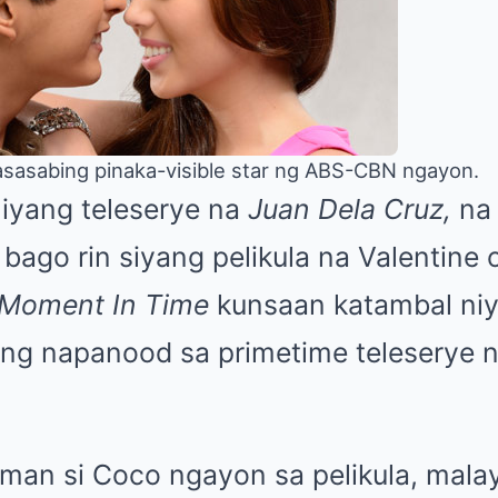
asasabing pinaka-visible star ng ABS-CBN ngayon.
iyang teleserye na
Juan Dela Cruz,
na 
bago rin siyang pelikula na Valentine o
 Moment In Time
kunsaan katambal niya
lang napanood sa primetime teleserye 
man si Coco ngayon sa pelikula, mala