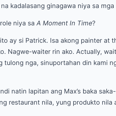
na kadalasang ginagawa niya sa mga in
role niya sa
A Moment In Time
?
ito ay si Patrick. Isa akong painter at 
o. Nagwe-waiter rin ako. Actually, waite
g tulong nga, sinuportahan din kami n
hindi natin lapitan ang Max’s baka saka
g restaurant nila, yung produkto nila