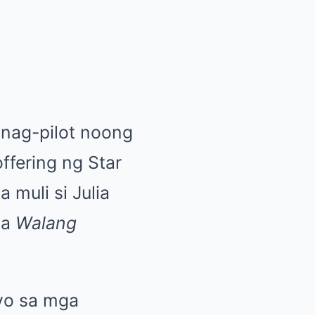
nag-pilot noong
ffering ng Star
 muli si Julia
na
Walang
yo sa mga