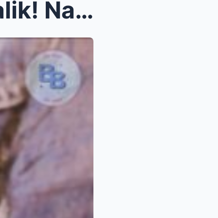
OMG! Drama sa Likod ng Halik! Naalala ni Coco Mart...