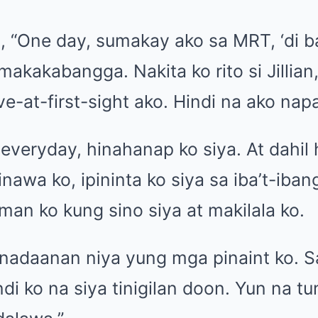
, “One day, sumakay ako sa MRT, ‘di 
makakabangga. Nakita ko rito si Jillian,
ove-at-first-sight ako. Hindi na ako nap
everyday, hinahanap ko siya. At dahil h
awa ko, ipininta ko siya sa iba’t-ibang
an ko kung sino siya at makilala ko.
 nadaanan niya yung mga pinaint ko. 
ndi ko na siya tinigilan doon. Yun na