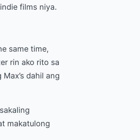
die films niya.
the same time,
r rin ako rito sa
g Max’s dahil ang
-sakaling
 at makatulong