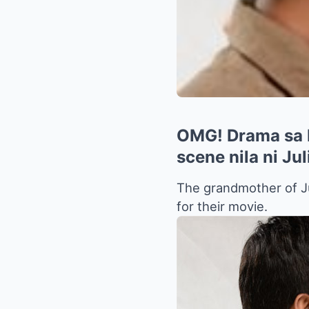
OMG! Drama sa L
scene nila ni Ju
The grandmother of Ju
for their movie.