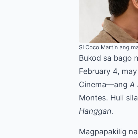
Si Coco Martin ang m
Bukod sa bago n
February 4, may 
Cinema—ang
A
Montes. Huli si
Hanggan.
Magpapakilig na