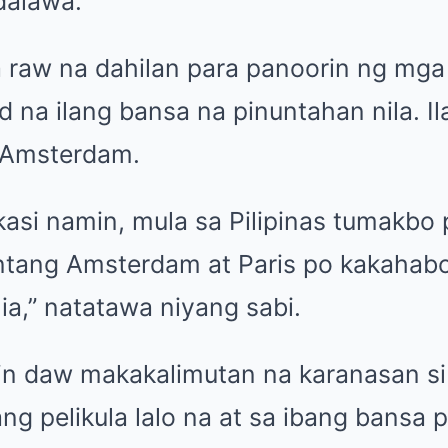
dalawa.”
 raw na dahilan para panoorin ng mga 
na ilang bansa na pinuntahan nila. Il
t Amsterdam.
kasi namin, mula sa Pilipinas tumakbo 
tang Amsterdam at Paris po kakahabo
lia,” natatawa niyang sabi.
in daw makakalimutan na karanasan s
ng pelikula lalo na at sa ibang bansa p