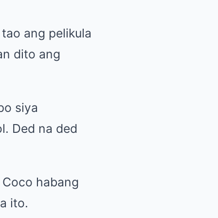
tao ang pelikula
an dito ang
po siya
l. Ded na ded
i Coco habang
a ito.