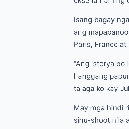
eksena naming 
Isang bagay nga
ang mapapanood 
Paris, France a
“Ang istorya po 
hanggang papun
talaga ko kay Ju
May mga hindi r
sinu-shoot nila a