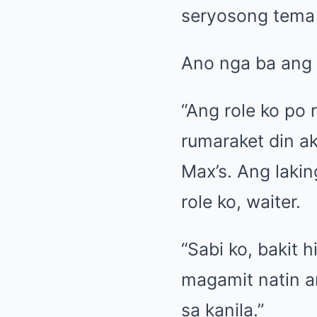
seryosong tema 
Ano nga ba ang 
“Ang role ko po r
rumaraket din ak
Max’s. Ang lakin
role ko, waiter.
“Sabi ko, bakit 
magamit natin an
sa kanila.”