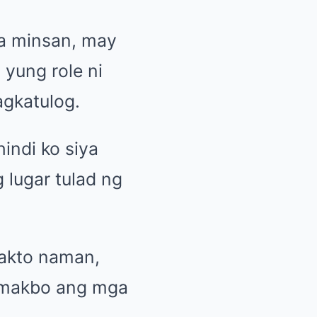
ba minsan, may
 yung role ni
agkatulog.
indi ko siya
 lugar tulad ng
Sakto naman,
 tumakbo ang mga