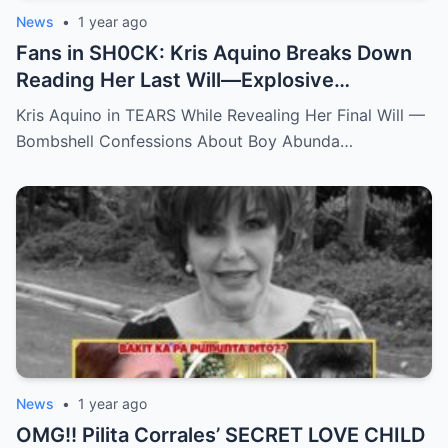
News
•
1 year ago
Fans in SH0CK: Kris Aquino Breaks Down
Reading Her Last Will—Explosive
Confessions on Boy Abunda and Ai-Ai
Kris Aquino in TEARS While Revealing Her Final Will —
Delas Alas sh0ck Showbiz
Bombshell Confessions About Boy Abunda…
News
•
1 year ago
OMG!! Pilita Corrales’ SECRET LOVE CHILD