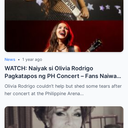
News
•
1 year ago
WATCH: Naiyak si Olivia Rodrigo
Pagkatapos ng PH Concert – Fans Naiwan
sa Sh0ck ng Emosyonal na Video!
Olivia Rodrigo couldn’t help but shed some tears after
her concert at the Philippine Arena…