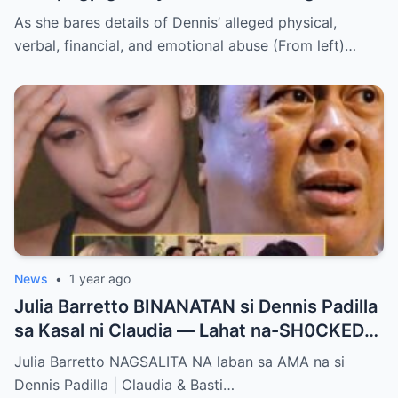
Kay Dennis Padilla’ – Hindi Niyo Alam Ang
As she bares details of Dennis’ alleged physical,
Nangyayari Behind Closed Doors!
verbal, financial, and emotional abuse (From left)…
News
•
1 year ago
Julia Barretto BINANATAN si Dennis Padilla
sa Kasal ni Claudia — Lahat na-SH0CKED
sa Mga Binitawang Salita Niya!
Julia Barretto NAGSALITA NA laban sa AMA na si
Dennis Padilla | Claudia & Basti…