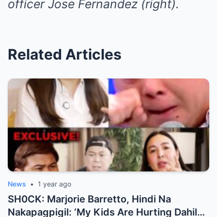
officer Jose Fernandez (right).
Related Articles
News
•
1 year ago
SH0CK: Marjorie Barretto, Hindi Na
Nakapagpigil: ‘My Kids Are Hurting Dahil