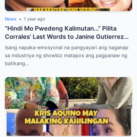
News
•
1 year ago
“Hindi Mo Pwedeng Kalimutan…” Pilita
Corrales’ Last Words to Janine Gutierrez
Will Make You Cry!
Isang napaka-emosyonal na pangyayari ang naganap
sa industriya ng showbiz matapos ang pagpanaw ng
batikang…