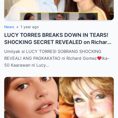
News
•
1 year ago
LUCY TORRES BREAKS DOWN IN TEARS!
SH0CKING SECRET REVEALED on Richard
Gomez’s 50th Birthday – YOU WON’T
Umiiyak si LUCY TORRES! SOBRANG SHOCKING
BELIEVE THE TRUTH! (WATCH THE
REVEAL! ANG PAGKAKATAO ni Richard Gomez
Ika-
VIDEO!)
50 Kaarawan ni Lucy…