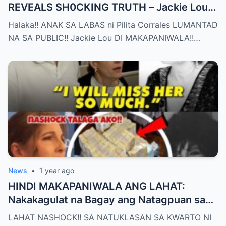
REVEALS SH0CKING TRUTH – Jackie Lou
Left SPEECHLESS After YEARS of
Halaka!! ANAK SA LABAS ni Pilita Corrales LUMANTAD
SILENCE!!
NA SA PUBLIC!! Jackie Lou DI MAKAPANIWALA!!…
News
•
1 year ago
HINDI MAKAPANIWALA ANG LAHAT:
Nakakagulat na Bagay ang Natagpuan sa
Silid ni Pilita Corrales — ANO IYON?!
LAHAT NASHOCK!! SA NATUKLASAN SA KWARTO NI