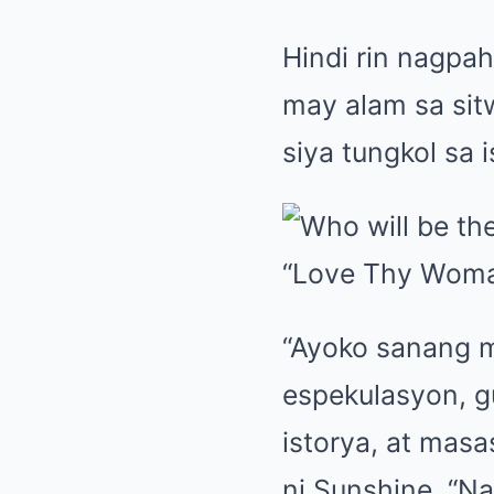
Hindi rin nagpa
may alam sa sitw
siya tungkol sa i
“Ayoko sanang m
espekulasyon, gu
istorya, at mas
ni Sunshine. “Na