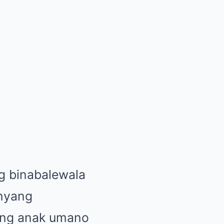
g binabalewala
anyang
d ng anak umano