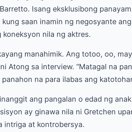
n Barretto. Isang eksklusibong panaya
 kung saan inamin ng negosyante ang
 koneksyon nila ng aktres.
n kayang manahimik. Ang totoo, oo, may
ni Atong sa interview. “Matagal na pa
ero panahon na para ilabas ang katotoha
inanggit ang pangalan o edad ng anak,
esisyon ay ginawa nila ni Gretchen up
 intriga at kontrobersya.