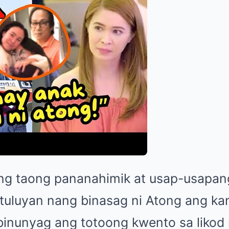
ng taong pananahimik at usap-usapan
, tuluyan nang binasag ni Atong ang k
ibinunyag ang totoong kwento sa liko