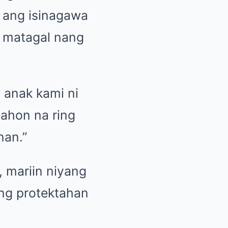
m ang isinagawa
 matagal nang
 anak kami ni
nahon na ring
nan.”
 mariin niyang
ang protektahan