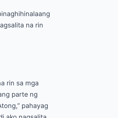
pinaghihinalaang
gsalita na rin
a rin sa mga
lang parte ng
 Atong,” pahayag
di ako nagsalita