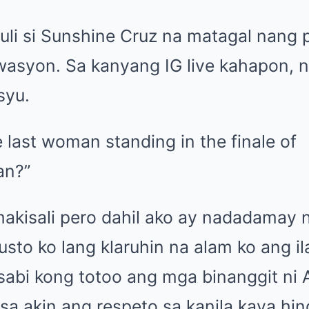
huli si Sunshine Cruz na matagal nang 
asyon. Sa kanyang IG live kahapon, na
syu.
akisali pero dahil ako ay nadadamay n
sto ko lang klaruhin na alam ko ang i
asabi kong totoo ang mga binanggit ni
sa akin ang respeto sa kanila kaya hin