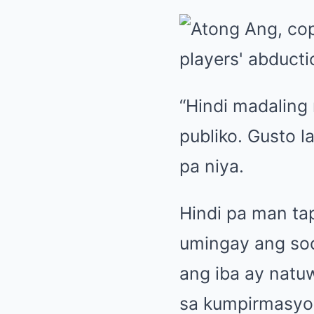
“Hindi madaling
publiko. Gusto l
pa niya.
Hindi pa man ta
umingay ang soc
ang iba ay natu
sa kumpirmasyo