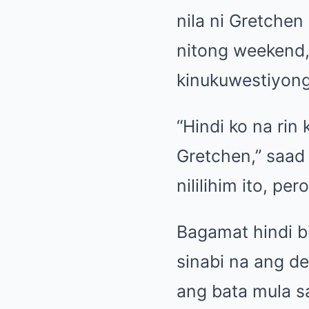
nila ni Gretche
nitong weekend,
kinukuwestiyong
“Hindi ko na ri
Gretchen,” saad 
nililihim ito, p
Bagamat hindi b
sinabi na ang d
ang bata mula sa