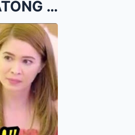
TOTOO PALANG LAHAT?! ATONG NAGLABAS NG MATINDING R...