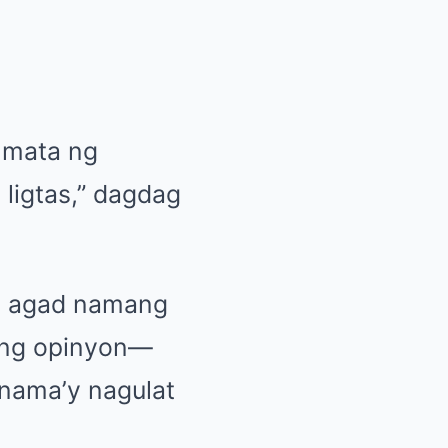
 mata ng
 ligtas,” dagdag
g, agad namang
 ang opinyon—
 nama’y nagulat