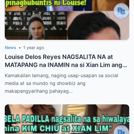
News
•
1 year ago
Louise Delos Reyes NAGSALITA NA at
MATAPANG na INAMIN na si Xian Lim ang
AMA ng Pinagbubuntis nya!-A
Kamakailan lamang, naging usap-usapan sa social
media at sa mundo ng showbiz ang
makapangyarihang pahayag…