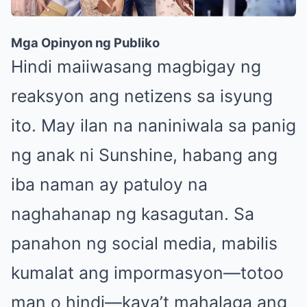
Mga Opinyon ng Publiko
Hindi maiiwasang magbigay ng
reaksyon ang netizens sa isyung
ito. May ilan na naniniwala sa panig
ng anak ni Sunshine, habang ang
iba naman ay patuloy na
naghahanap ng kasagutan. Sa
panahon ng social media, mabilis
kumalat ang impormasyon—totoo
man o hindi—kaya’t mahalaga ang