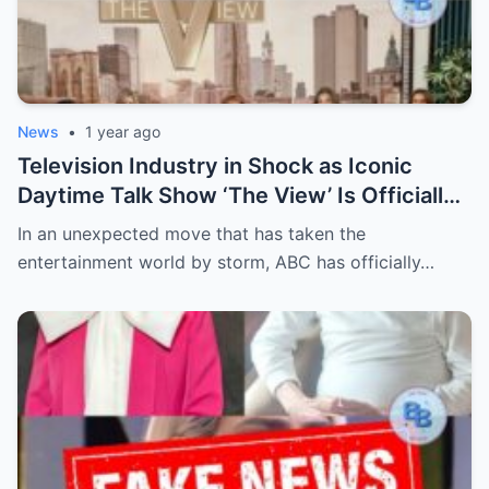
News
•
1 year ago
Television Industry in Shock as Iconic
Daytime Talk Show ‘The View’ Is Officially
Canceled After Decades—Insiders Reveal
In an unexpected move that has taken the
Behind-the-Scenes Drama, Ratings
entertainment world by storm, ABC has officially…
Collapse, and Controversial Moments That
Led to Its Sudden Demise