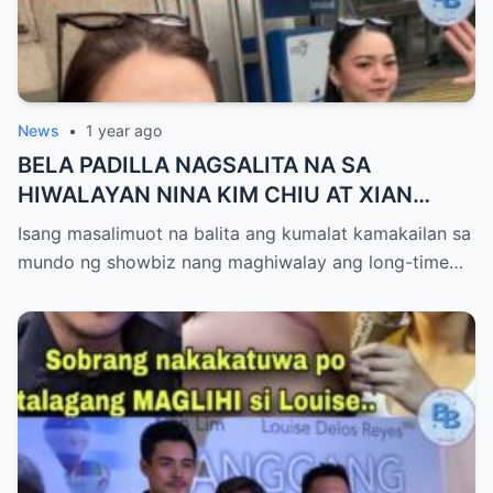
News
•
1 year ago
BELA PADILLA NAGSALITA NA SA
HIWALAYAN NINA KIM CHIU AT XIAN
LIM,!BUONG DETALYE ALAMIN
Isang masalimuot na balita ang kumalat kamakailan sa
mundo ng showbiz nang maghiwalay ang long-time…