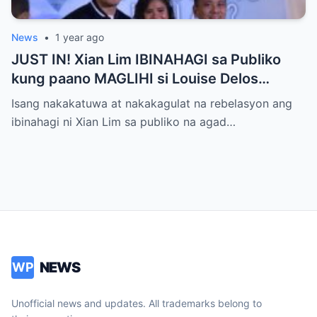
News
•
1 year ago
JUST IN! Xian Lim IBINAHAGI sa Publiko
kung paano MAGLIHI si Louise Delos
Reyes!
Isang nakakatuwa at nakakagulat na rebelasyon ang
ibinahagi ni Xian Lim sa publiko na agad…
NEWS
WP
Unofficial news and updates. All trademarks belong to