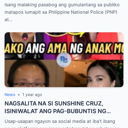
UPANG ARESTUHIN SI ATONG ANG!
Isang malaking pasabog ang gumulantang sa publiko
matapos lumapit sa Philippine National Police (PNP)
at…
News
•
1 year ago
NAGSALITA NA SI SUNSHINE CRUZ,
ISINIWALAT ANG PAG-BUBUNTIS NG
KANYANG ANAK KAY ATONG ANG!
Usap-usapan ngayon sa social media at iba’t ibang