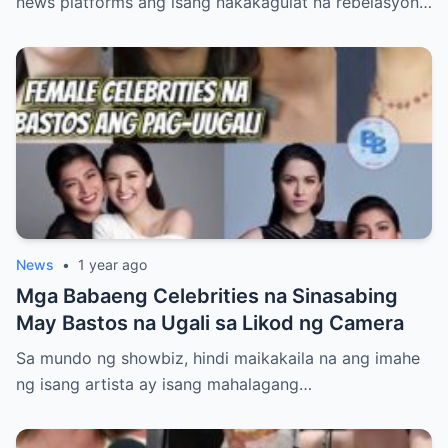
news platforms ang isang nakakagulat na rebelasyon…
News
•
1 year ago
Mga Babaeng Celebrities na Sinasabing
May Bastos na Ugali sa Likod ng Camera
Sa mundo ng showbiz, hindi maikakaila na ang imahe
ng isang artista ay isang mahalagang…