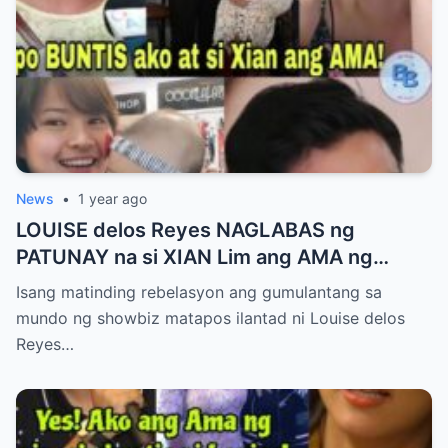
News
•
1 year ago
LOUISE delos Reyes NAGLABAS ng
PATUNAY na si XIAN Lim ang AMA ng
Kaniyang PINAGBUBUNTIS!
Isang matinding rebelasyon ang gumulantang sa
mundo ng showbiz matapos ilantad ni Louise delos
Reyes…