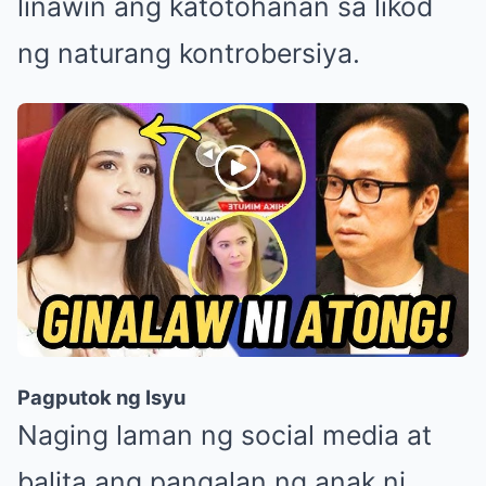
linawin ang katotohanan sa likod
ng naturang kontrobersiya.
Pagputok ng Isyu
Naging laman ng social media at
balita ang pangalan ng anak ni