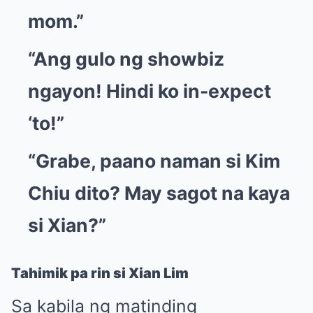
mom.”
“Ang gulo ng showbiz
ngayon! Hindi ko in-expect
‘to!”
“Grabe, paano naman si Kim
Chiu dito? May sagot na kaya
si Xian?”
Tahimik pa rin si Xian Lim
Sa kabila ng matinding