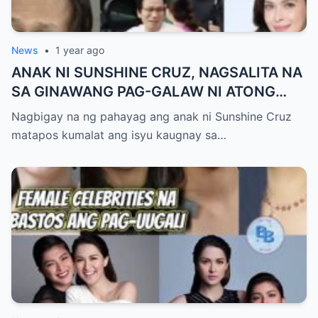
News
•
1 year ago
ANAK NI SUNSHINE CRUZ, NAGSALITA NA
SA GINAWANG PAG-GALAW NI ATONG
ANG SA KANIYA!
Nagbigay na ng pahayag ang anak ni Sunshine Cruz
matapos kumalat ang isyu kaugnay sa…