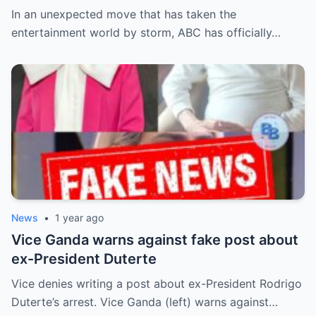
Canceled After Decades—Insiders Reveal
In an unexpected move that has taken the
Behind-the-Scenes Drama, Ratings
entertainment world by storm, ABC has officially…
Collapse, and Controversial Moments That
Led to Its Sudden Demise
News
•
1 year ago
Vice Ganda warns against fake post about
ex-President Duterte
Vice denies writing a post about ex-President Rodrigo
Duterte’s arrest. Vice Ganda (left) warns against…