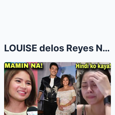
LOUISE delos Reyes NAGLABAS ng PATUNAY na si XIAN ...