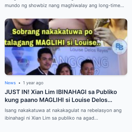
mundo ng showbiz nang maghiwalay ang long-time…
News
•
1 year ago
JUST IN! Xian Lim IBINAHAGI sa Publiko
kung paano MAGLIHI si Louise Delos
Reyes!
Isang nakakatuwa at nakakagulat na rebelasyon ang
ibinahagi ni Xian Lim sa publiko na agad…