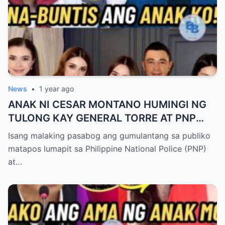
News
•
1 year ago
ANAK NI CESAR MONTANO HUMINGI NG
TULONG KAY GENERAL TORRE AT PNP
UPANG ARESTUHIN SI ATONG ANG!
Isang malaking pasabog ang gumulantang sa publiko
matapos lumapit sa Philippine National Police (PNP)
at…