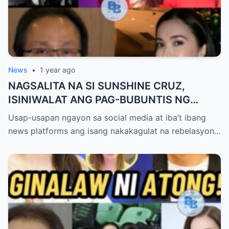
News
•
1 year ago
NAGSALITA NA SI SUNSHINE CRUZ,
ISINIWALAT ANG PAG-BUBUNTIS NG
KANYANG ANAK KAY ATONG ANG!
Usap-usapan ngayon sa social media at iba’t ibang
news platforms ang isang nakakagulat na rebelasyon…