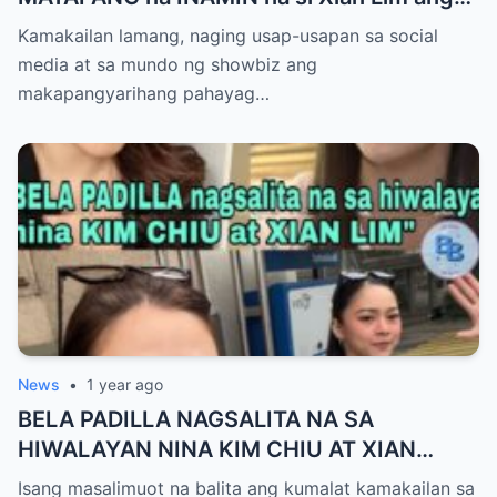
AMA ng Pinagbubuntis nya!-A
Kamakailan lamang, naging usap-usapan sa social
media at sa mundo ng showbiz ang
makapangyarihang pahayag…
News
•
1 year ago
BELA PADILLA NAGSALITA NA SA
HIWALAYAN NINA KIM CHIU AT XIAN
LIM,!BUONG DETALYE ALAMIN
Isang masalimuot na balita ang kumalat kamakailan sa