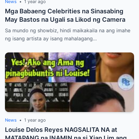
News
•
1 year ago
Mga Babaeng Celebrities na Sinasabing
May Bastos na Ugali sa Likod ng Camera
Sa mundo ng showbiz, hindi maikakaila na ang imahe
ng isang artista ay isang mahalagang…
News
•
1 year ago
Louise Delos Reyes NAGSALITA NA at
MATAPANG na INAMIN na si Xian Lim ang