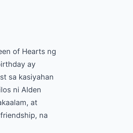
een of Hearts ng
irthday ay
st sa kasiyahan
los ni Alden
kaalam, at
friendship, na