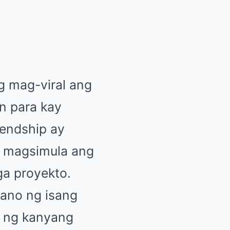
g mag-viral ang
n para kay
iendship ay
g magsimula ang
ga proyekto.
lano ng isang
a ng kanyang