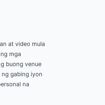
an at video mula
n ng mga
ang buong venue
 ng gabing iyon
personal na