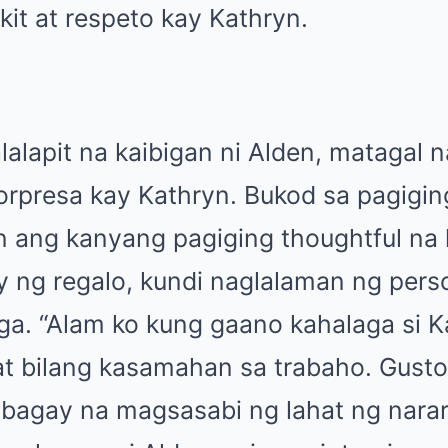
it at respeto kay Kathryn.
alapit na kaibigan ni Alden, matagal 
orpresa kay Kathryn. Bukod sa pagiging
en ang kanyang pagiging thoughtful na
y ng regalo, kundi naglalaman ng per
a. “Alam ko kung gaano kahalaga si K
 at bilang kasamahan sa trabaho. Gusto
 bagay na magsasabi ng lahat ng nar