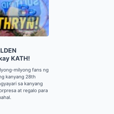
LDEN
kay KATH!
ilyong-milyong fans ng
ang kanyang 28th
ngyayari sa kanyang
rpresa at regalo para
ahal.