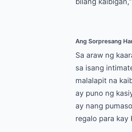
bilang kaibigan,
Ang Sorpresang Ha
Sa araw ng kaar
sa isang intimat
malalapit na ka
ay puno ng kasi
ay nang pumasok
regalo para kay 