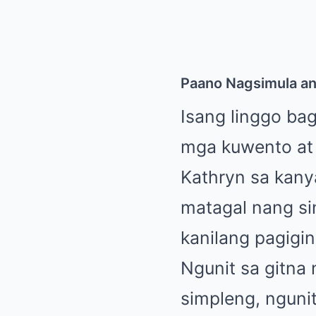
Paano Nagsimula a
Isang linggo ba
mga kuwento at 
Kathryn sa kany
matagal nang s
kanilang pagigi
Ngunit sa gitna
simpleng, nguni