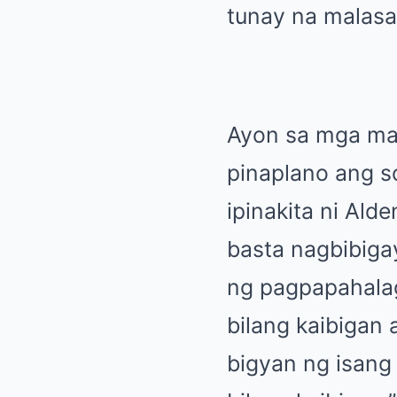
tunay na malasak
Ayon sa mga mal
pinaplano ang s
ipinakita ni Ald
basta nagbibiga
ng pagpapahalag
bilang kaibigan
bigyan ng isang