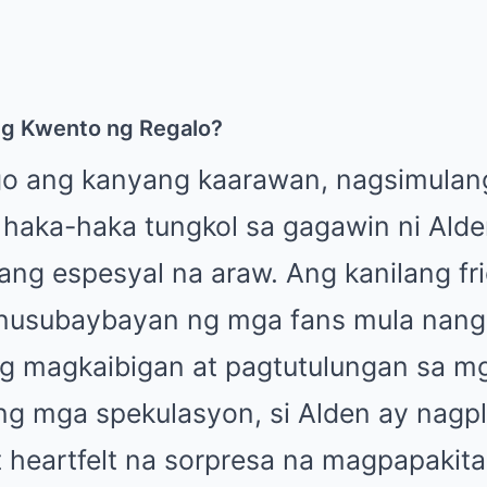
ng Kwento ng Regalo?
go ang kanyang kaarawan, nagsimulan
haka-haka tungkol sa gagawin ni Alde
ang espesyal na araw. Ang kanilang fr
inusubaybayan ng mga fans mula nan
ng magkaibigan at pagtutulungan sa m
 ng mga spekulasyon, si Alden ay nagp
t heartfelt na sorpresa na magpapakit