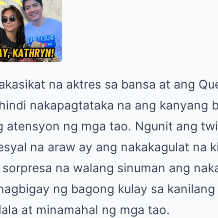
nakasikat na aktres sa bansa at ang Qu
hindi nakapagtataka na ang kanyang b
g atensyon ng mga tao. Ngunit ang twi
syal na araw ay ang nakakagulat na ki
sorpresa na walang sinuman ang naka
nagbigay ng bagong kulay sa kanilang 
ilala at minamahal ng mga tao.