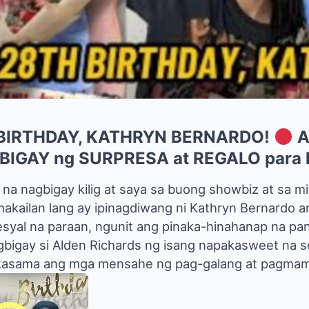
BIRTHDAY, KATHRYN BERNARDO!
A
BIGAY ng SURPRESA at REGALO para 
 na nagbigay kilig at saya sa buong showbiz at sa m
makailan lang ay ipinagdiwang ni Kathryn Bernardo 
esyal na paraan, ngunit ang pinaka-hinahanap na pa
igay si Alden Richards ng isang napakasweet na so
 kasama ang mga mensahe ng pag-galang at pagmam