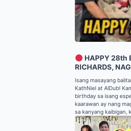
HAPPY 28th 
RICHARDS, NAG
Isang masayang balita
KathNiel at AlDub! Ka
birthday sa isang esp
kaarawan ay nang magb
sa kanyang kaibigan,