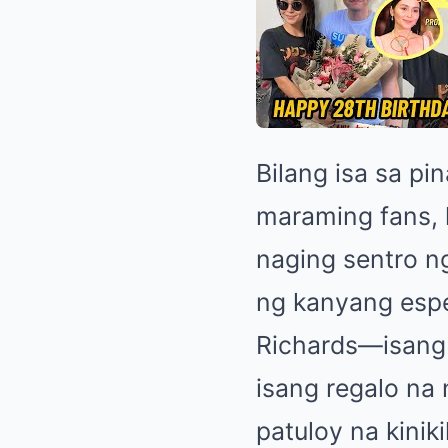
Bilang isa sa pi
maraming fans, 
naging sentro n
ng kanyang espe
Richards—isang 
isang regalo na 
patuloy na kinik