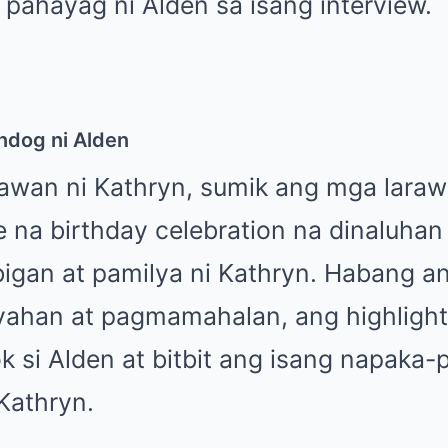
” pahayag ni Alden sa isang interview.
ndog ni Alden
awan ni Kathryn, sumik ang mga laraw
e na birthday celebration na dinaluha
ibigan at pamilya ni Kathryn. Habang 
yahan at pagmamahalan, ang highlight
 si Alden at bitbit ang isang napaka-
Kathryn.