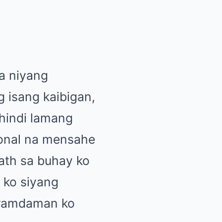
na niyang
 isang kaibigan,
 hindi lamang
sonal na mensahe
ath sa buhay ko
 ko siyang
aramdaman ko