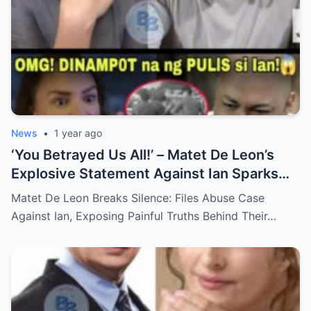
News
•
1 year ago
‘You Betrayed Us All!’ – Matet De Leon’s
Explosive Statement Against Ian Sparks
National Outrage Over Family Secrets and
Matet De Leon Breaks Silence: Files Abuse Case
Long-Buried Conflicts
Against Ian, Exposing Painful Truths Behind Their…