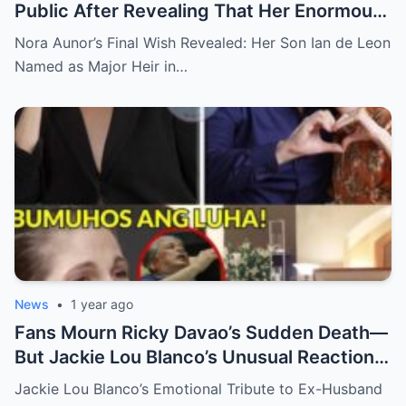
Public After Revealing That Her Enormous
Wealth Will Go Entirely to Ian de Leon —
Nora Aunor’s Final Wish Revealed: Her Son Ian de Leon
Here’s the Heartbreaking Reason Behind
Named as Major Heir in…
Her Decision
News
•
1 year ago
Fans Mourn Ricky Davao’s Sudden Death—
But Jackie Lou Blanco’s Unusual Reaction
Sparks Even More Questions
Jackie Lou Blanco’s Emotional Tribute to Ex-Husband