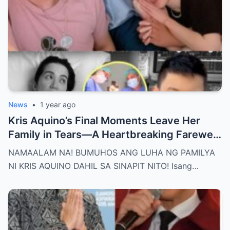
News
•
1 year ago
Kris Aquino’s Final Moments Leave Her
Family in Tears—A Heartbreaking Farewell
That Shocks the Entire Nation as the Truth
NAMAALAM NA! BUMUHOS ANG LUHA NG PAMILYA
Behind Her Emotional Last Days Is Finally
NI KRIS AQUINO DAHIL SA SINAPIT NITO! Isang…
Revealed, Stirring an Outpouring of Love,
Grief, and Prayers from Fans Across the
Philippines and Around the World.