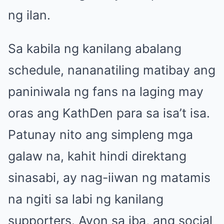
ng ilan.
Sa kabila ng kanilang abalang
schedule, nananatiling matibay ang
paniniwala ng fans na laging may
oras ang KathDen para sa isa’t isa.
Patunay nito ang simpleng mga
galaw na, kahit hindi direktang
sinasabi, ay nag-iiwan ng matamis
na ngiti sa labi ng kanilang
supporters. Ayon sa iba, ang social