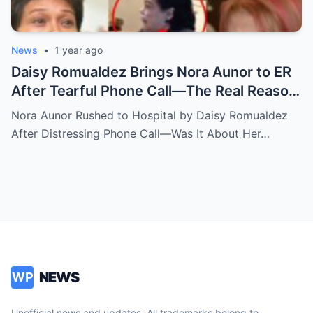
News
•
1 year ago
Daisy Romualdez Brings Nora Aunor to ER
After Tearful Phone Call—The Real Reason
Revealed
Nora Aunor Rushed to Hospital by Daisy Romualdez
After Distressing Phone Call—Was It About Her…
NEWS
WP
Unofficial news and updates. All trademarks belong to