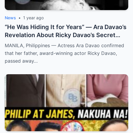
News
•
1 year ago
“He Was Hiding It for Years” — Ara Davao’s
Revelation About Ricky Davao’s Secret
Illness Before Death Leaves Everyone
MANILA, Philippines — Actress Ara Davao confirmed
Speechless
that her father, award-winning actor Ricky Davao,
passed away…