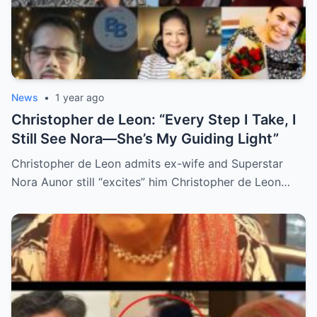
News
•
1 year ago
Christopher de Leon: “Every Step I Take, I
Still See Nora—She’s My Guiding Light”
Christopher de Leon admits ex-wife and Superstar
Nora Aunor still “excites” him Christopher de Leon…