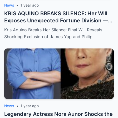
News
•
1 year ago
KRIS AQUINO BREAKS SILENCE: Her Will
Exposes Unexpected Fortune Division —
What She Left for Ex-Lovers James Yap
Kris Aquino Breaks Her Silence: Final Will Reveals
and Philip Salvador Leaves the Public
Shocking Exclusion of James Yap and Philip…
Completely Speechless
News
•
1 year ago
Legendary Actress Nora Aunor Shocks the