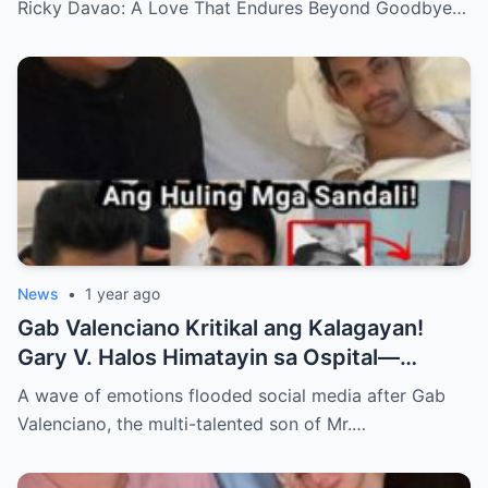
Ricky Davao: A Love That Endures Beyond Goodbye…
News
•
1 year ago
Gab Valenciano Kritikal ang Kalagayan!
Gary V. Halos Himatayin sa Ospital—
Nakakaiyak ang Panalangin ng Pamilya
A wave of emotions flooded social media after Gab
Habang Nasa Bingit ng Kamatayan ang
Valenciano, the multi-talented son of Mr.…
Anak!