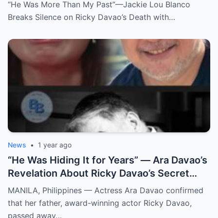
Death with Heartfelt Farewell
“He Was More Than My Past”—Jackie Lou Blanco
Breaks Silence on Ricky Davao’s Death with…
News
•
1 year ago
“He Was Hiding It for Years” — Ara Davao’s
Revelation About Ricky Davao’s Secret
Illness Before Death Leaves Everyone
MANILA, Philippines — Actress Ara Davao confirmed
Speechless
that her father, award-winning actor Ricky Davao,
passed away…