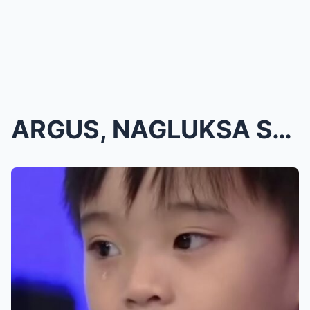
ARGUS, NAGLUKSA SA HARAP NG MADLA! DI MAPIGILANG L...