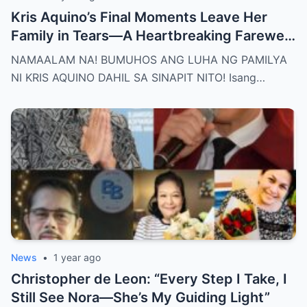
Kris Aquino’s Final Moments Leave Her
Family in Tears—A Heartbreaking Farewell
That Shocks the Entire Nation as the Truth
NAMAALAM NA! BUMUHOS ANG LUHA NG PAMILYA
Behind Her Emotional Last Days Is Finally
NI KRIS AQUINO DAHIL SA SINAPIT NITO! Isang…
Revealed, Stirring an Outpouring of Love,
Grief, and Prayers from Fans Across the
Philippines and Around the World.
News
•
1 year ago
Christopher de Leon: “Every Step I Take, I
Still See Nora—She’s My Guiding Light”