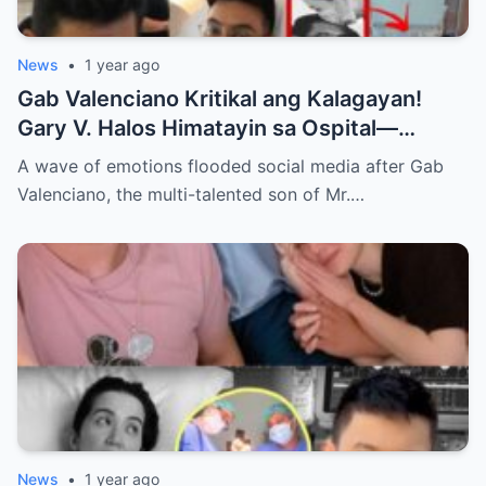
News
•
1 year ago
Gab Valenciano Kritikal ang Kalagayan!
Gary V. Halos Himatayin sa Ospital—
Nakakaiyak ang Panalangin ng Pamilya
A wave of emotions flooded social media after Gab
Habang Nasa Bingit ng Kamatayan ang
Valenciano, the multi-talented son of Mr.…
Anak!
News
•
1 year ago