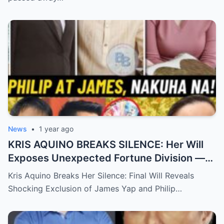
News
•
1 year ago
KRIS AQUINO BREAKS SILENCE: Her Will
Exposes Unexpected Fortune Division —
What She Left for Ex-Lovers James Yap
Kris Aquino Breaks Her Silence: Final Will Reveals
and Philip Salvador Leaves the Public
Shocking Exclusion of James Yap and Philip…
Completely Speechless