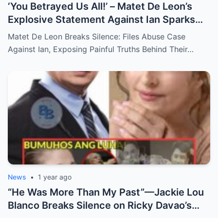
‘You Betrayed Us All!’ – Matet De Leon’s
Explosive Statement Against Ian Sparks
National Outrage Over Family Secrets and
Matet De Leon Breaks Silence: Files Abuse Case
Long-Buried Conflicts
Against Ian, Exposing Painful Truths Behind Their…
News
•
1 year ago
“He Was More Than My Past”—Jackie Lou
Blanco Breaks Silence on Ricky Davao’s