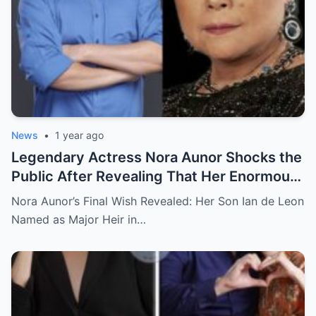
News
•
1 year ago
Legendary Actress Nora Aunor Shocks the
Public After Revealing That Her Enormous
Wealth Will Go Entirely to Ian de Leon —
Nora Aunor’s Final Wish Revealed: Her Son Ian de Leon
Here’s the Heartbreaking Reason Behind
Named as Major Heir in…
Her Decision