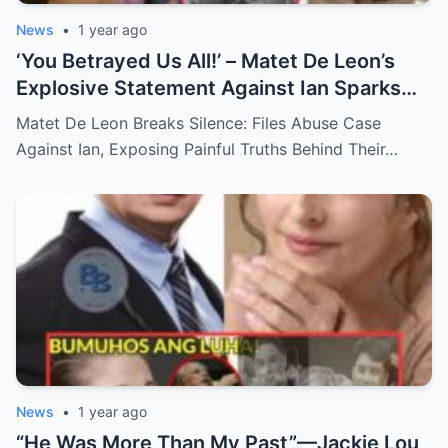
News
•
1 year ago
‘You Betrayed Us All!’ – Matet De Leon’s
Explosive Statement Against Ian Sparks
National Outrage Over Family Secrets and
Matet De Leon Breaks Silence: Files Abuse Case
Long-Buried Conflicts
Against Ian, Exposing Painful Truths Behind Their…
News
•
1 year ago
“He Was More Than My Past”—Jackie Lou