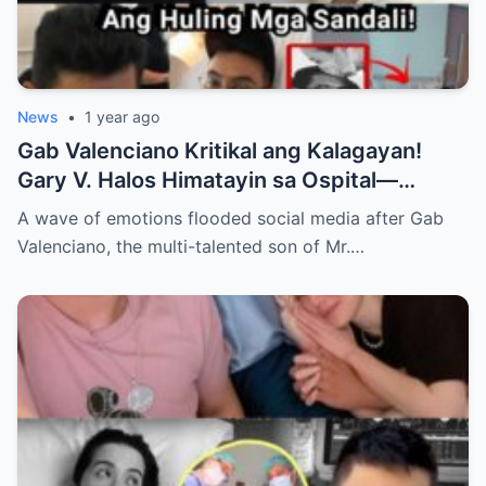
News
•
1 year ago
Gab Valenciano Kritikal ang Kalagayan!
Gary V. Halos Himatayin sa Ospital—
Nakakaiyak ang Panalangin ng Pamilya
A wave of emotions flooded social media after Gab
Habang Nasa Bingit ng Kamatayan ang
Valenciano, the multi-talented son of Mr.…
Anak!