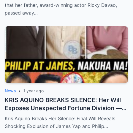
Speechless
that her father, award-winning actor Ricky Davao,
passed away…
News
•
1 year ago
KRIS AQUINO BREAKS SILENCE: Her Will
Exposes Unexpected Fortune Division —
What She Left for Ex-Lovers James Yap
Kris Aquino Breaks Her Silence: Final Will Reveals
and Philip Salvador Leaves the Public
Shocking Exclusion of James Yap and Philip…
Completely Speechless