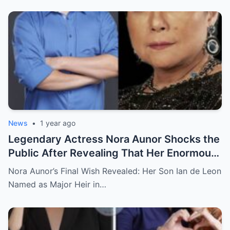
News
•
1 year ago
Legendary Actress Nora Aunor Shocks the
Public After Revealing That Her Enormous
Wealth Will Go Entirely to Ian de Leon —
Nora Aunor’s Final Wish Revealed: Her Son Ian de Leon
Here’s the Heartbreaking Reason Behind
Named as Major Heir in…
Her Decision