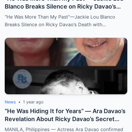
Blanco Breaks Silence on Ricky Davao’s
Death with Heartfelt Farewell
“He Was More Than My Past”—Jackie Lou Blanco
Breaks Silence on Ricky Davao’s Death with…
News
•
1 year ago
“He Was Hiding It for Years” — Ara Davao’s
Revelation About Ricky Davao’s Secret
Illness Before Death Leaves Everyone
MANILA, Philippines — Actress Ara Davao confirmed