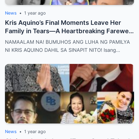
News
•
1 year ago
Kris Aquino’s Final Moments Leave Her
Family in Tears—A Heartbreaking Farewell
That Shocks the Entire Nation as the Truth
NAMAALAM NA! BUMUHOS ANG LUHA NG PAMILYA
Behind Her Emotional Last Days Is Finally
NI KRIS AQUINO DAHIL SA SINAPIT NITO! Isang…
Revealed, Stirring an Outpouring of Love,
Grief, and Prayers from Fans Across the
Philippines and Around the World.
News
•
1 year ago