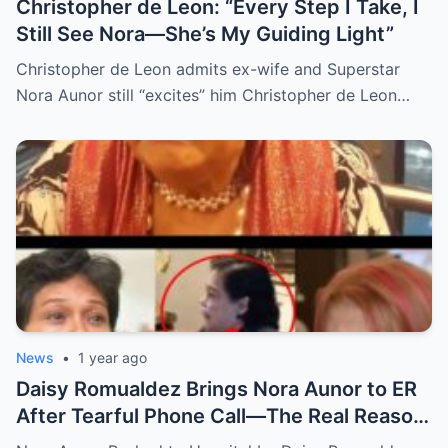
Christopher de Leon: “Every Step I Take, I
Still See Nora—She’s My Guiding Light”
Christopher de Leon admits ex-wife and Superstar
Nora Aunor still “excites” him Christopher de Leon…
News
•
1 year ago
Daisy Romualdez Brings Nora Aunor to ER
After Tearful Phone Call—The Real Reason
Revealed