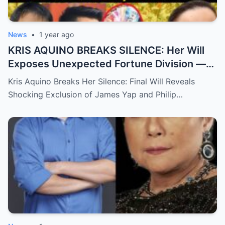
News
•
1 year ago
KRIS AQUINO BREAKS SILENCE: Her Will
Exposes Unexpected Fortune Division —
What She Left for Ex-Lovers James Yap
Kris Aquino Breaks Her Silence: Final Will Reveals
and Philip Salvador Leaves the Public
Shocking Exclusion of James Yap and Philip…
Completely Speechless