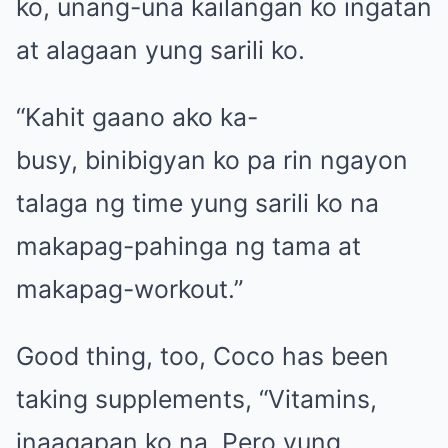
ko, unang-una kailangan ko ingatan
at alagaan yung sarili ko.
“Kahit gaano ako ka-
busy, binibigyan ko pa rin ngayon
talaga ng time yung sarili ko na
makapag-pahinga ng tama at
makapag-workout.”
Good thing, too, Coco has been
taking supplements, “Vitamins,
inaagapan ko na. Pero yung