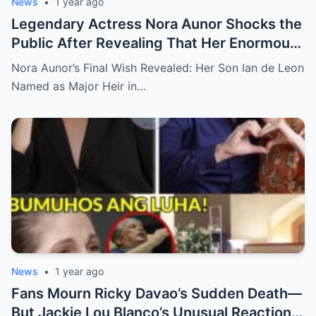
News
•
1 year ago
Legendary Actress Nora Aunor Shocks the
Public After Revealing That Her Enormous
Wealth Will Go Entirely to Ian de Leon —
Nora Aunor’s Final Wish Revealed: Her Son Ian de Leon
Here’s the Heartbreaking Reason Behind
Named as Major Heir in…
Her Decision
News
•
1 year ago
Fans Mourn Ricky Davao’s Sudden Death—
But Jackie Lou Blanco’s Unusual Reaction