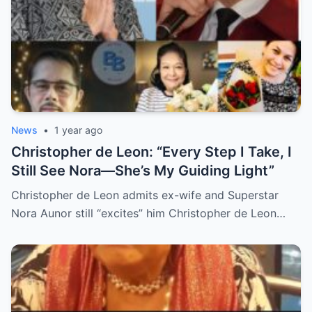
News
•
1 year ago
Christopher de Leon: “Every Step I Take, I
Still See Nora—She’s My Guiding Light”
Christopher de Leon admits ex-wife and Superstar
Nora Aunor still “excites” him Christopher de Leon…