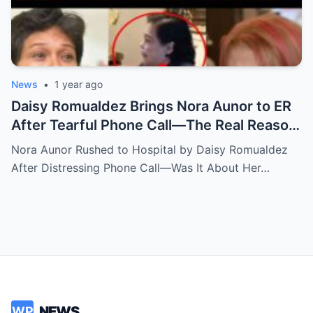
News
•
1 year ago
Daisy Romualdez Brings Nora Aunor to ER
After Tearful Phone Call—The Real Reason
Revealed
Nora Aunor Rushed to Hospital by Daisy Romualdez
After Distressing Phone Call—Was It About Her…
NEWS
WP