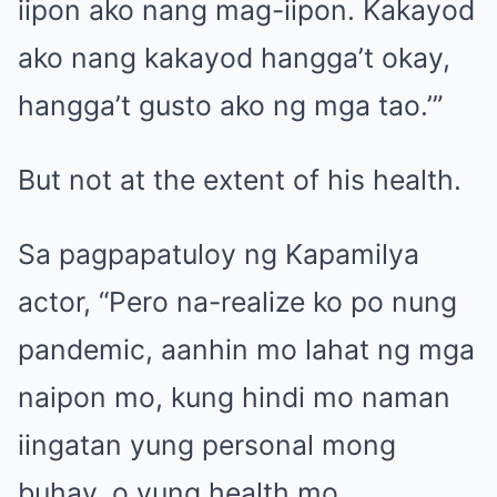
iipon ako nang mag-iipon. Kakayod
ako nang kakayod hangga’t okay,
hangga’t gusto ako ng mga tao.’”
But not at the extent of his health.
Sa pagpapatuloy ng Kapamilya
actor, “Pero na-realize ko po nung
pandemic, aanhin mo lahat ng mga
naipon mo, kung hindi mo naman
iingatan yung personal mong
buhay, o yung health mo.