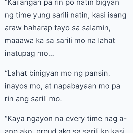
“Kailangan pa rin po natin bigyan
ng time yung sarili natin, kasi isang
araw haharap tayo sa salamin,
maaawa ka sa sarili mo na lahat
inatupag mo…
“Lahat binigyan mo ng pansin,
inayos mo, at napabayaan mo pa
rin ang sarili mo.
“Kaya ngayon na every time nag a-
ano ako, proud ako sa sarili ko kasi