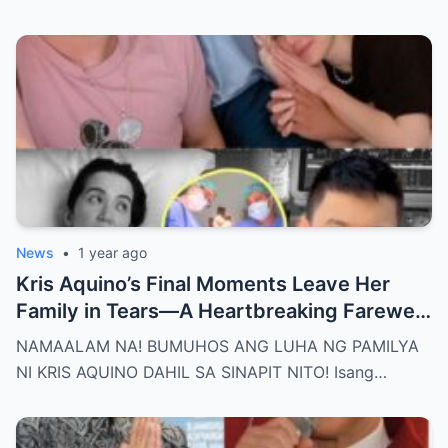
Anak!
News
•
1 year ago
Kris Aquino’s Final Moments Leave Her
Family in Tears—A Heartbreaking Farewell
That Shocks the Entire Nation as the Truth
NAMAALAM NA! BUMUHOS ANG LUHA NG PAMILYA
Behind Her Emotional Last Days Is Finally
NI KRIS AQUINO DAHIL SA SINAPIT NITO! Isang…
Revealed, Stirring an Outpouring of Love,
Grief, and Prayers from Fans Across the
Philippines and Around the World.