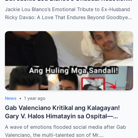
Sparks Even More Questions
Jackie Lou Blanco’s Emotional Tribute to Ex-Husband
Ricky Davao: A Love That Endures Beyond Goodbye…
News
•
1 year ago
Gab Valenciano Kritikal ang Kalagayan!
Gary V. Halos Himatayin sa Ospital—
Nakakaiyak ang Panalangin ng Pamilya
A wave of emotions flooded social media after Gab
Habang Nasa Bingit ng Kamatayan ang
Valenciano, the multi-talented son of Mr.…