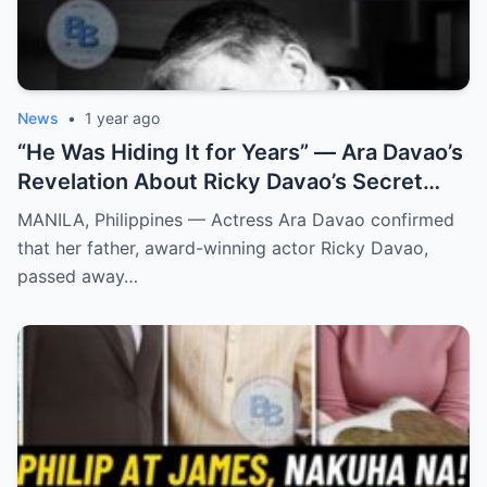
News
•
1 year ago
“He Was Hiding It for Years” — Ara Davao’s
Revelation About Ricky Davao’s Secret
Illness Before Death Leaves Everyone
MANILA, Philippines — Actress Ara Davao confirmed
Speechless
that her father, award-winning actor Ricky Davao,
passed away…