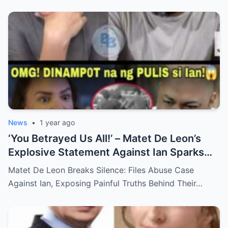
News
•
1 year ago
‘You Betrayed Us All!’ – Matet De Leon’s
Explosive Statement Against Ian Sparks
National Outrage Over Family Secrets and
Matet De Leon Breaks Silence: Files Abuse Case
Long-Buried Conflicts
Against Ian, Exposing Painful Truths Behind Their…