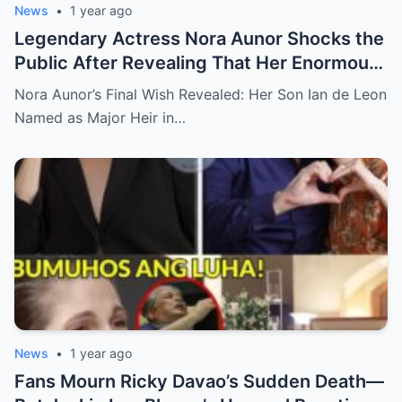
News
•
1 year ago
Legendary Actress Nora Aunor Shocks the
Public After Revealing That Her Enormous
Wealth Will Go Entirely to Ian de Leon —
Nora Aunor’s Final Wish Revealed: Her Son Ian de Leon
Here’s the Heartbreaking Reason Behind
Named as Major Heir in…
Her Decision
News
•
1 year ago
Fans Mourn Ricky Davao’s Sudden Death—