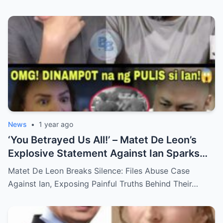
News
•
1 year ago
‘You Betrayed Us All!’ – Matet De Leon’s
Explosive Statement Against Ian Sparks
National Outrage Over Family Secrets and
Matet De Leon Breaks Silence: Files Abuse Case
Long-Buried Conflicts
Against Ian, Exposing Painful Truths Behind Their…