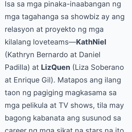
Isa sa mga pinaka-inaabangan ng
mga tagahanga sa showbiz ay ang
relasyon at proyekto ng mga
kilalang loveteams—
KathNiel
(Kathryn Bernardo at Daniel
Padilla) at
LizQuen
(Liza Soberano
at Enrique Gil). Matapos ang ilang
taon ng pagiging magkasama sa
mga pelikula at TV shows, tila may
bagong kabanata ang susunod sa
career ng mga sikat na stars na ito.