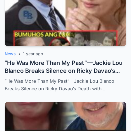
News
•
1 year ago
“He Was More Than My Past”—Jackie Lou
Blanco Breaks Silence on Ricky Davao’s
Death with Heartfelt Farewell
“He Was More Than My Past”—Jackie Lou Blanco
Breaks Silence on Ricky Davao’s Death with…