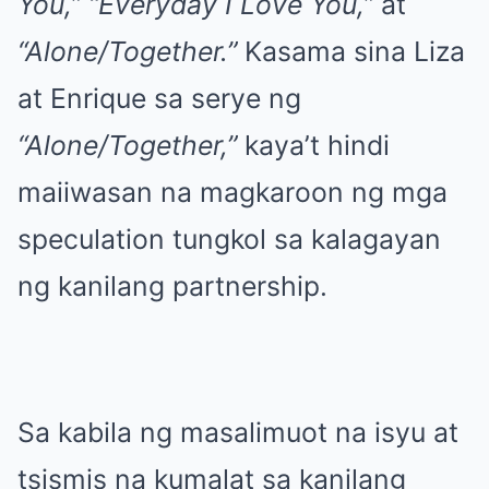
You,”
“Everyday I Love You,”
at
“Alone/Together.”
Kasama sina Liza
at Enrique sa serye ng
“Alone/Together,”
kaya’t hindi
maiiwasan na magkaroon ng mga
speculation tungkol sa kalagayan
ng kanilang partnership.
Sa kabila ng masalimuot na isyu at
tsismis na kumalat sa kanilang