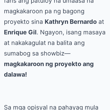
fans ang patuloy na umaasa na
magkakaroon pa ng bagong
proyekto sina
Kathryn Bernardo
at
Enrique Gil
. Ngayon, isang masaya
at nakakagulat na balita ang
sumabog sa showbiz—
magkakaroon ng proyekto ang
dalawa!
Sa mga opisyal na pahayag mula