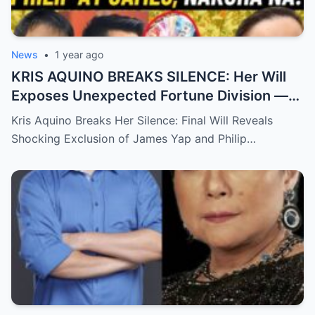
News
•
1 year ago
KRIS AQUINO BREAKS SILENCE: Her Will
Exposes Unexpected Fortune Division —
What She Left for Ex-Lovers James Yap
Kris Aquino Breaks Her Silence: Final Will Reveals
and Philip Salvador Leaves the Public
Shocking Exclusion of James Yap and Philip…
Completely Speechless