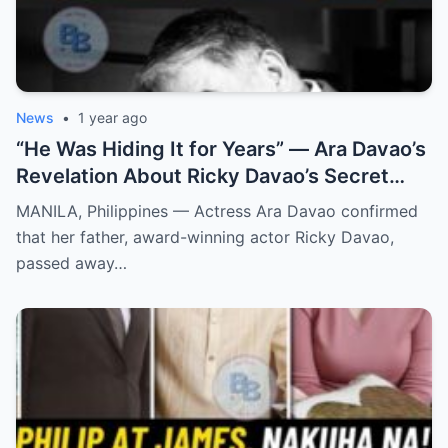
News
•
1 year ago
“He Was Hiding It for Years” — Ara Davao’s
Revelation About Ricky Davao’s Secret
Illness Before Death Leaves Everyone
MANILA, Philippines — Actress Ara Davao confirmed
Speechless
that her father, award-winning actor Ricky Davao,
passed away…