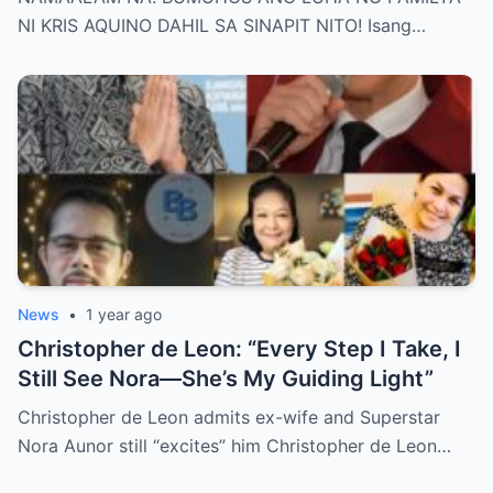
Behind Her Emotional Last Days Is Finally
NI KRIS AQUINO DAHIL SA SINAPIT NITO! Isang…
Revealed, Stirring an Outpouring of Love,
Grief, and Prayers from Fans Across the
Philippines and Around the World.
News
•
1 year ago
Christopher de Leon: “Every Step I Take, I
Still See Nora—She’s My Guiding Light”
Christopher de Leon admits ex-wife and Superstar
Nora Aunor still “excites” him Christopher de Leon…