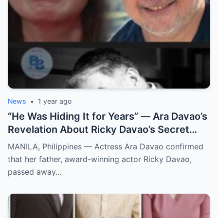
News
•
1 year ago
“He Was Hiding It for Years” — Ara Davao’s
Revelation About Ricky Davao’s Secret
Illness Before Death Leaves Everyone
MANILA, Philippines — Actress Ara Davao confirmed
Speechless
that her father, award-winning actor Ricky Davao,
passed away…