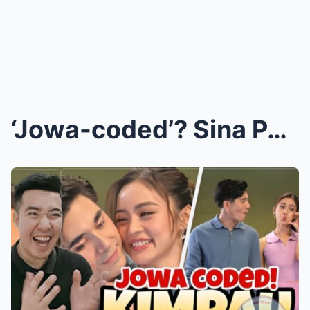
‘Jowa-coded’? Sina Paulo Avelino, Kim ...