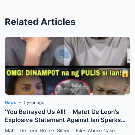
Related Articles
News
•
1 year ago
‘You Betrayed Us All!’ – Matet De Leon’s
Explosive Statement Against Ian Sparks
National Outrage Over Family Secrets and
Matet De Leon Breaks Silence: Files Abuse Case