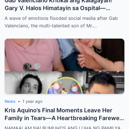
Gab Valenciano Kritikal ang Kalagayan!
Gary V. Halos Himatayin sa Ospital—
Nakakaiyak ang Panalangin ng Pamilya
A wave of emotions flooded social media after Gab
Habang Nasa Bingit ng Kamatayan ang
Valenciano, the multi-talented son of Mr.…
Anak!
News
•
1 year ago
Kris Aquino’s Final Moments Leave Her
Family in Tears—A Heartbreaking Farewell
That Shocks the Entire Nation as the Truth
NAMAALAM NA! BUMUHOS ANG LUHA NG PAMILYA