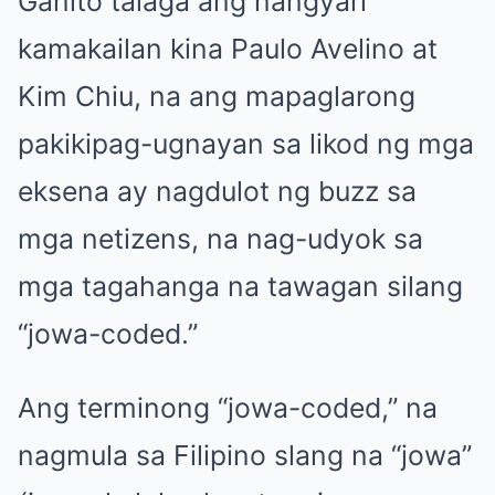
Ganito talaga ang nangyari
kamakailan kina Paulo Avelino at
Kim Chiu, na ang mapaglarong
pakikipag-ugnayan sa likod ng mga
eksena ay nagdulot ng buzz sa
mga netizens, na nag-udyok sa
mga tagahanga na tawagan silang
“jowa-coded.”
Ang terminong “jowa-coded,” na
nagmula sa Filipino slang na “jowa”