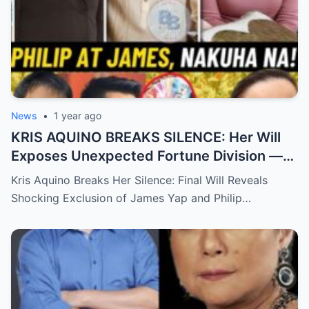
News
•
1 year ago
KRIS AQUINO BREAKS SILENCE: Her Will
Exposes Unexpected Fortune Division —
What She Left for Ex-Lovers James Yap
Kris Aquino Breaks Her Silence: Final Will Reveals
and Philip Salvador Leaves the Public
Shocking Exclusion of James Yap and Philip…
Completely Speechless