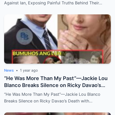
Long-Buried Conflicts
Against Ian, Exposing Painful Truths Behind Their…
News
•
1 year ago
“He Was More Than My Past”—Jackie Lou
Blanco Breaks Silence on Ricky Davao’s
Death with Heartfelt Farewell
“He Was More Than My Past”—Jackie Lou Blanco
Breaks Silence on Ricky Davao’s Death with…