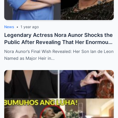
News
•
1 year ago
Legendary Actress Nora Aunor Shocks the
Public After Revealing That Her Enormous
Wealth Will Go Entirely to Ian de Leon —
Nora Aunor’s Final Wish Revealed: Her Son Ian de Leon
Here’s the Heartbreaking Reason Behind
Named as Major Heir in…
Her Decision