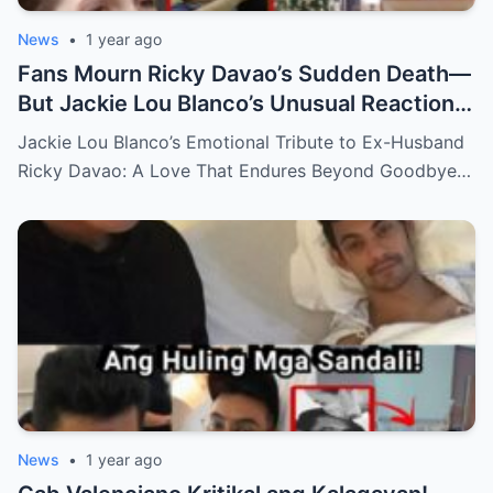
News
•
1 year ago
Fans Mourn Ricky Davao’s Sudden Death—
But Jackie Lou Blanco’s Unusual Reaction
Sparks Even More Questions
Jackie Lou Blanco’s Emotional Tribute to Ex-Husband
Ricky Davao: A Love That Endures Beyond Goodbye…
News
•
1 year ago