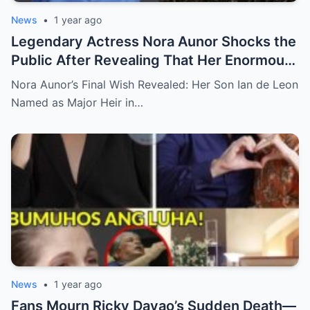
News
•
1 year ago
Legendary Actress Nora Aunor Shocks the
Public After Revealing That Her Enormous
Wealth Will Go Entirely to Ian de Leon —
Nora Aunor’s Final Wish Revealed: Her Son Ian de Leon
Here’s the Heartbreaking Reason Behind
Named as Major Heir in…
Her Decision
News
•
1 year ago
Fans Mourn Ricky Davao’s Sudden Death—