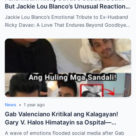
But Jackie Lou Blanco’s Unusual Reaction
Sparks Even More Questions
Jackie Lou Blanco’s Emotional Tribute to Ex-Husband
Ricky Davao: A Love That Endures Beyond Goodbye…
News
•
1 year ago
Gab Valenciano Kritikal ang Kalagayan!
Gary V. Halos Himatayin sa Ospital—
Nakakaiyak ang Panalangin ng Pamilya
A wave of emotions flooded social media after Gab