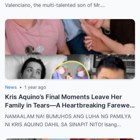
Habang Nasa Bingit ng Kamatayan ang
Valenciano, the multi-talented son of Mr.…
Anak!
News
•
1 year ago
Kris Aquino’s Final Moments Leave Her
Family in Tears—A Heartbreaking Farewell
That Shocks the Entire Nation as the Truth
NAMAALAM NA! BUMUHOS ANG LUHA NG PAMILYA
Behind Her Emotional Last Days Is Finally
NI KRIS AQUINO DAHIL SA SINAPIT NITO! Isang…
Revealed, Stirring an Outpouring of Love,
Grief, and Prayers from Fans Across the