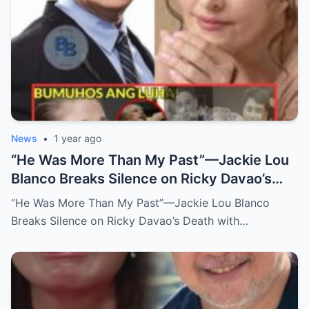
News
•
1 year ago
“He Was More Than My Past”—Jackie Lou
Blanco Breaks Silence on Ricky Davao’s
Death with Heartfelt Farewell
“He Was More Than My Past”—Jackie Lou Blanco
Breaks Silence on Ricky Davao’s Death with…