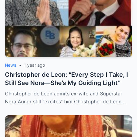
Philippines and Around the World.
News
•
1 year ago
Christopher de Leon: “Every Step I Take, I
Still See Nora—She’s My Guiding Light”
Christopher de Leon admits ex-wife and Superstar
Nora Aunor still “excites” him Christopher de Leon…