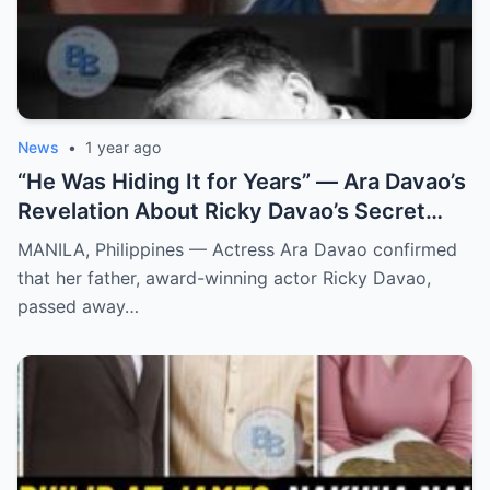
News
•
1 year ago
“He Was Hiding It for Years” — Ara Davao’s
Revelation About Ricky Davao’s Secret
Illness Before Death Leaves Everyone
MANILA, Philippines — Actress Ara Davao confirmed
Speechless
that her father, award-winning actor Ricky Davao,
passed away…