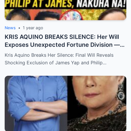
News
•
1 year ago
KRIS AQUINO BREAKS SILENCE: Her Will
Exposes Unexpected Fortune Division —
What She Left for Ex-Lovers James Yap
Kris Aquino Breaks Her Silence: Final Will Reveals
and Philip Salvador Leaves the Public
Shocking Exclusion of James Yap and Philip…
Completely Speechless