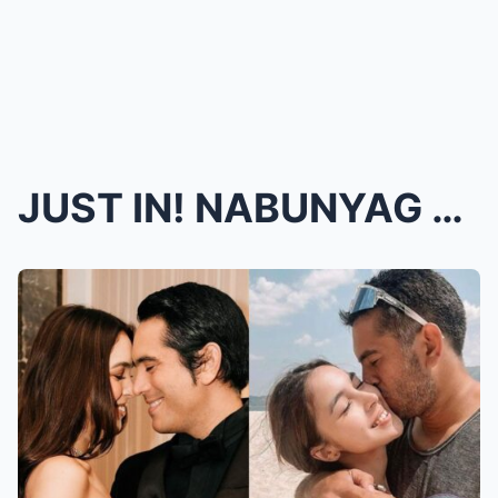
JUST IN! NABUNYAG NA! JULIA Barretto at GERALD And...