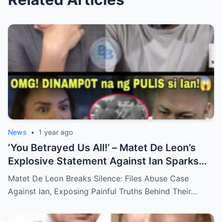
News
•
1 year ago
‘You Betrayed Us All!’ – Matet De Leon’s
Explosive Statement Against Ian Sparks
National Outrage Over Family Secrets and
Matet De Leon Breaks Silence: Files Abuse Case
Long-Buried Conflicts
Against Ian, Exposing Painful Truths Behind Their…