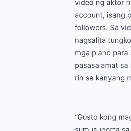
video ng aktor n
account, isang p
followers. Sa vi
nagsalita tungk
mga plano para 
pasasalamat sa 
rin sa kanyang m
“Gusto kong mag
sumusuporta sa 