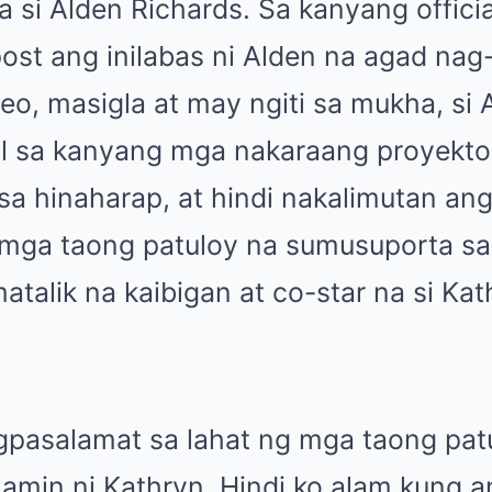
a si Alden Richards. Sa kanyang offici
ost ang inilabas ni Alden na agad nag
deo, masigla at may ngiti sa mukha, si 
ol sa kanyang mga nakaraang proyekt
sa hinaharap, at hindi nakalimutan an
mga taong patuloy na sumusuporta sa 
atalik na kaibigan at co-star na si Ka
pasalamat sa lahat ng mga taong pat
amin ni Kathryn. Hindi ko alam kung 