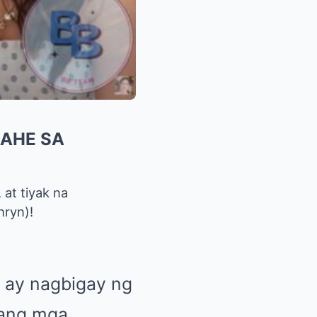
SAHE SA
at tiyak na
hryn)!
, ay nagbigay ng
yang mga