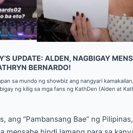
’S UPDATE: ALDEN, NAGBIGAY MEN
KATHRYN BERNARDO!
pan sa mundo ng showbiz ang nangyari kamakailan, 
bigay ng kilig sa mga fans ng KathDen (Alden at Kat
ds, ang “Pambansang Bae” ng Pilipinas
na mensahe hindi lamang para sa kan