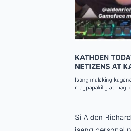
KATHDEN TODAY
NETIZENS AT 
Isang malaking kagana
magpapakilig at magbi
Si Alden Richar
isang personal 