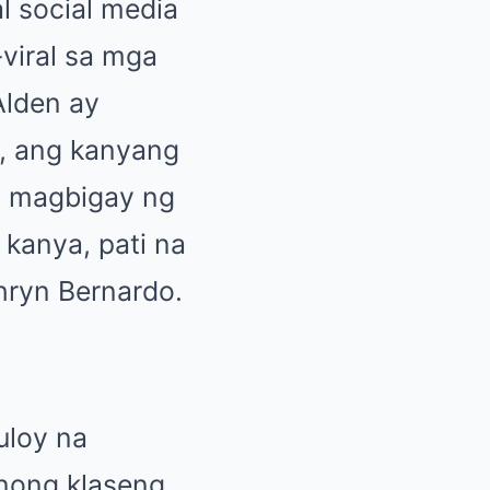
al social media
-viral sa mga
Alden ay
o, ang kanyang
g magbigay ng
kanya, pati na
thryn Bernardo.
uloy na
anong klaseng