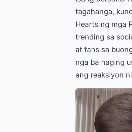
tagahanga, kund
Hearts ng mga P
trending sa soc
at fans sa buon
nga ba naging u
ang reaksiyon n