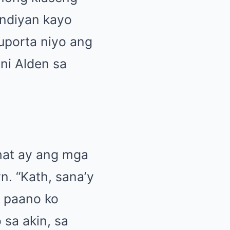
andiyan kayo
uporta niyo ang
ni Alden sa
ahat ay ang mga
n. “Kath, sana’y
g paano ko
 sa akin, sa