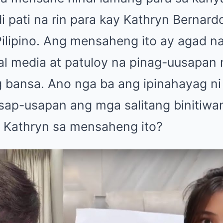
i pati na rin para kay Kathryn Bernard
ilipino. Ang mensaheng ito ay agad n
ial media at patuloy na pinag-uusapan
g bansa. Ano nga ba ang ipinahayag ni
sap-usapan ang mga salitang binitiwan
i Kathryn sa mensaheng ito?