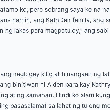
 natamo ko, pero sobrang saya ko na n
fans namin, ang KathDen family, ang s
n ng lakas para magpatuloy,” ang sabi 
gang nagbigay kilig at hinangaan ng l
tang binitiwan ni Alden para kay Kathry
ng ating samahan. Hindi ko alam kun
ing pasasalamat sa lahat ng tulong mo