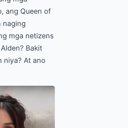
o, ang Queen of
a naging
 ng mga netizens
 Alden? Bakit
 niya? At ano