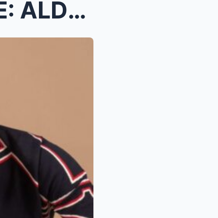
KATHDEN TODAY’S UPDATE: ALDEN, NAGBIGAY MENSAHE SA...