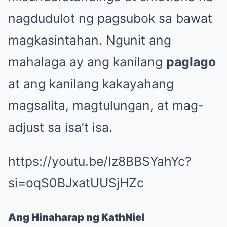
nagdudulot ng pagsubok sa bawat
magkasintahan. Ngunit ang
mahalaga ay ang kanilang
paglago
at ang kanilang kakayahang
magsalita, magtulungan, at mag-
adjust sa isa’t isa.
https://youtu.be/Iz8BBSYahYc?
si=oqS0BJxatUUSjHZc
Ang Hinaharap ng KathNiel