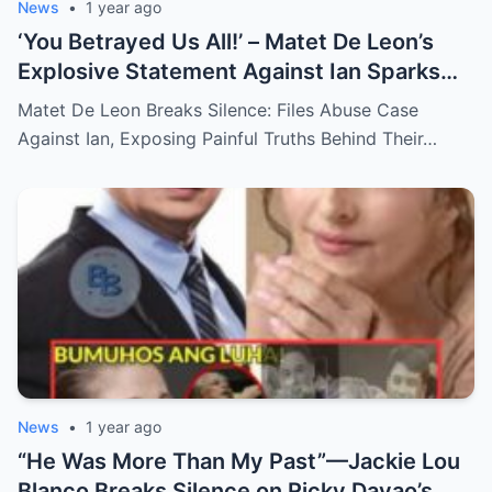
News
•
1 year ago
‘You Betrayed Us All!’ – Matet De Leon’s
Explosive Statement Against Ian Sparks
National Outrage Over Family Secrets and
Matet De Leon Breaks Silence: Files Abuse Case
Long-Buried Conflicts
Against Ian, Exposing Painful Truths Behind Their…
News
•
1 year ago
“He Was More Than My Past”—Jackie Lou
Blanco Breaks Silence on Ricky Davao’s