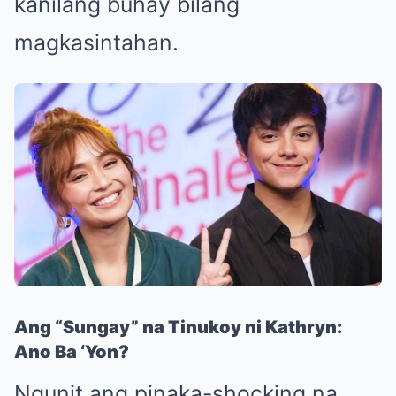
kanilang buhay bilang
magkasintahan.
Ang “Sungay” na Tinukoy ni Kathryn:
Ano Ba ‘Yon?
Ngunit ang pinaka-shocking na