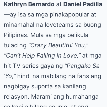
Kathryn Bernardo
at
Daniel Padilla
—ay isa sa mga pinakapopular at
minamahal na loveteams sa buong
Pilipinas. Mula sa mga pelikula
tulad ng
“Crazy Beautiful You,”
“Can’t Help Falling in Love,”
at mga
hit TV series gaya ng
“Pangako Sa
‘Yo,”
hindi na mabilang na fans ang
nagbigay suporta sa kanilang
relasyon. Marami ang humahanga
sa kanila bilang couple, at ang