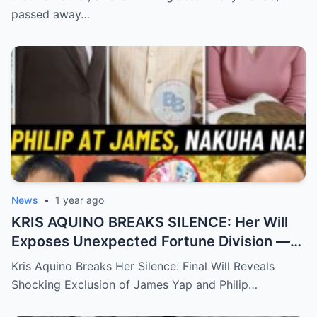
passed away…
News
•
1 year ago
KRIS AQUINO BREAKS SILENCE: Her Will
Exposes Unexpected Fortune Division —
What She Left for Ex-Lovers James Yap
Kris Aquino Breaks Her Silence: Final Will Reveals
and Philip Salvador Leaves the Public
Shocking Exclusion of James Yap and Philip…
Completely Speechless