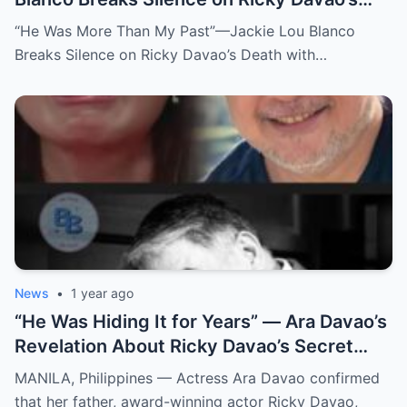
Death with Heartfelt Farewell
“He Was More Than My Past”—Jackie Lou Blanco
Breaks Silence on Ricky Davao’s Death with…
News
•
1 year ago
“He Was Hiding It for Years” — Ara Davao’s
Revelation About Ricky Davao’s Secret
Illness Before Death Leaves Everyone
MANILA, Philippines — Actress Ara Davao confirmed
Speechless
that her father, award-winning actor Ricky Davao,