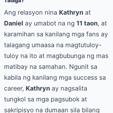
Talaga?
Ang relasyon nina
Kathryn
at
Daniel
ay umabot na ng
11 taon
, at
karamihan sa kanilang mga fans ay
talagang umaasa na magtutuloy-
tuloy na ito at magbubunga ng mas
matibay na samahan. Ngunit sa
kabila ng kanilang mga success sa
career,
Kathryn
ay nagsalita
tungkol sa mga pagsubok at
sakripisyo na dumaan sila bilang