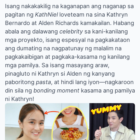
Isang nakakakilig na kaganapan ang naganap sa
pagitan ng
KathNiel
loveteam na sina Kathryn
Bernardo at Alden Richards kamakailan. Habang
abala ang dalawang
celebrity
sa kani-kanilang
mga proyekto, isang espesyal na pagkakataon
ang dumating na nagpatunay ng malalim na
pagkakaibigan at pagkaka-kasama ng kanilang
mga pamilya. Sa isang masayang araw,
pinagluto ni Kathryn si Alden ng kanyang
paboritong
pasta
, at hindi lang iyon—nagkaroon
din sila ng
bonding moment
kasama ang pamilya
ni Kathryn!