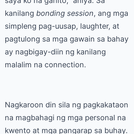
saya ko na ganito,” aniya. Sa
kanilang
bonding session
, ang mga
simpleng pag-uusap, laughter, at
pagtulong sa mga gawain sa bahay
ay nagbigay-diin ng kanilang
malalim na connection.
Nagkaroon din sila ng pagkakataon
na magbahagi ng mga personal na
kwento at mga pangarap sa buhay.