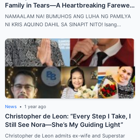
Family in Tears—A Heartbreaking Farewell
That Shocks the Entire Nation as the Truth
NAMAALAM NA! BUMUHOS ANG LUHA NG PAMILYA
Behind Her Emotional Last Days Is Finally
NI KRIS AQUINO DAHIL SA SINAPIT NITO! Isang…
Revealed, Stirring an Outpouring of Love,
Grief, and Prayers from Fans Across the
Philippines and Around the World.
News
•
1 year ago
Christopher de Leon: “Every Step I Take, I
Still See Nora—She’s My Guiding Light”
Christopher de Leon admits ex-wife and Superstar