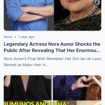
News
•
1 year ago
Legendary Actress Nora Aunor Shocks the
Public After Revealing That Her Enormous
Wealth Will Go Entirely to Ian de Leon —
Nora Aunor’s Final Wish Revealed: Her Son Ian de Leon
Here’s the Heartbreaking Reason Behind
Named as Major Heir in…
Her Decision