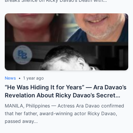
Breaks Silence on Ricky Davao’s Death with…
News
•
1 year ago
“He Was Hiding It for Years” — Ara Davao’s
Revelation About Ricky Davao’s Secret
Illness Before Death Leaves Everyone
MANILA, Philippines — Actress Ara Davao confirmed
Speechless
that her father, award-winning actor Ricky Davao,
passed away…