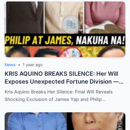
News
•
1 year ago
KRIS AQUINO BREAKS SILENCE: Her Will
Exposes Unexpected Fortune Division —
What She Left for Ex-Lovers James Yap
Kris Aquino Breaks Her Silence: Final Will Reveals
and Philip Salvador Leaves the Public
Shocking Exclusion of James Yap and Philip…
Completely Speechless