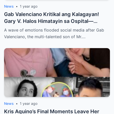
News
•
1 year ago
Gab Valenciano Kritikal ang Kalagayan!
Gary V. Halos Himatayin sa Ospital—
Nakakaiyak ang Panalangin ng Pamilya
A wave of emotions flooded social media after Gab
Habang Nasa Bingit ng Kamatayan ang
Valenciano, the multi-talented son of Mr.…
Anak!
News
•
1 year ago
Kris Aquino’s Final Moments Leave Her