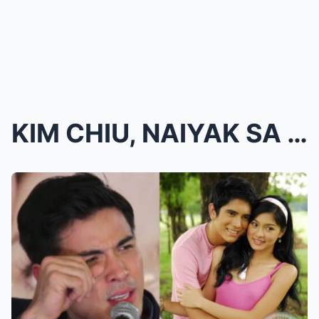
KIM CHIU, NAIYAK SA PANAYAM! NAKIUSAP NA ‘WAG NANG...