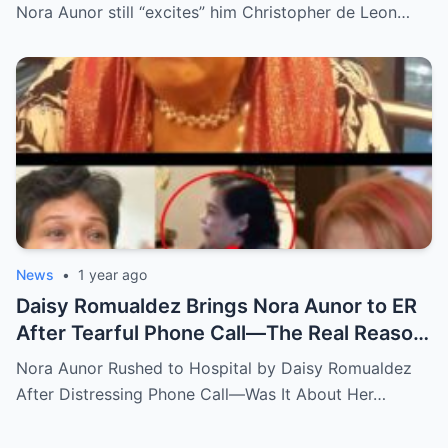
Nora Aunor still “excites” him Christopher de Leon…
News
•
1 year ago
Daisy Romualdez Brings Nora Aunor to ER
After Tearful Phone Call—The Real Reason
Revealed
Nora Aunor Rushed to Hospital by Daisy Romualdez
After Distressing Phone Call—Was It About Her…