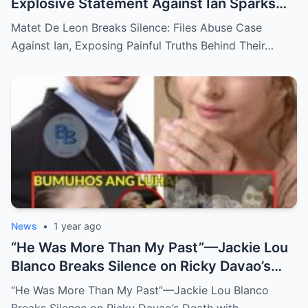
Explosive Statement Against Ian Sparks
National Outrage Over Family Secrets and
Matet De Leon Breaks Silence: Files Abuse Case
Long-Buried Conflicts
Against Ian, Exposing Painful Truths Behind Their…
News
•
1 year ago
“He Was More Than My Past”—Jackie Lou
Blanco Breaks Silence on Ricky Davao’s
Death with Heartfelt Farewell
“He Was More Than My Past”—Jackie Lou Blanco