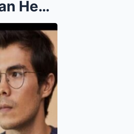
Kim Chiu, Sinupalpal si Erwan Heussaff sa Pagiging...