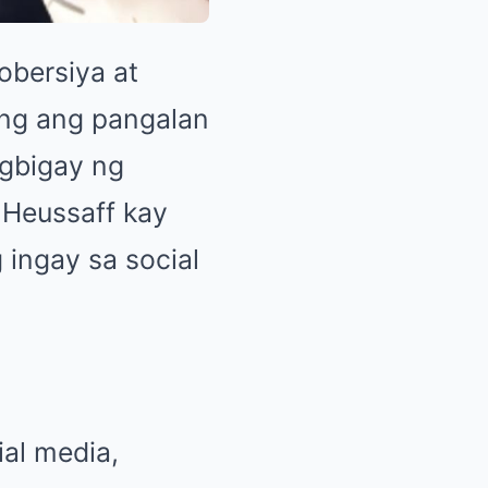
obersiya at
ing ang pangalan
gbigay ng
 Heussaff kay
 ingay sa social
ial media,