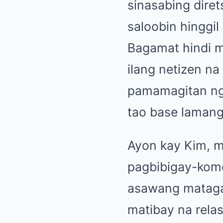
sinasabing dire
saloobin hinggil
Bagamat hindi m
ilang netizen na
pamamagitan ng 
tao base lamang
Ayon kay Kim, m
pagbibigay-kome
asawang matagal
matibay na rela