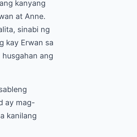
 ang kanyang
rwan at Anne.
ita, sinabi ng
ng kay Erwan sa
d husgahan ang
nsableng
ed ay mag-
a kanilang