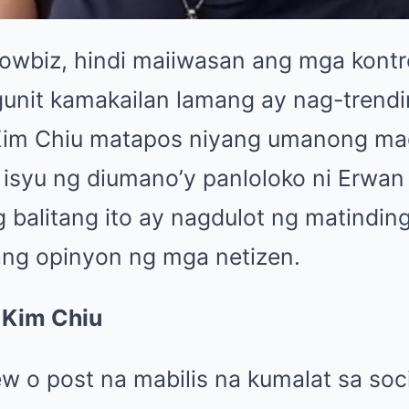
wbiz, hindi maiiwasan ang mga kontr
unit kamakailan lamang ay nag-trend
 Kim Chiu matapos niyang umanong ma
 isyu ng diumano’y panloloko ni Erwan
 balitang ito ay nagdulot ng matinding
 ang opinyon ng mga netizen.
 Kim Chiu
ew o post na mabilis na kumalat sa soc