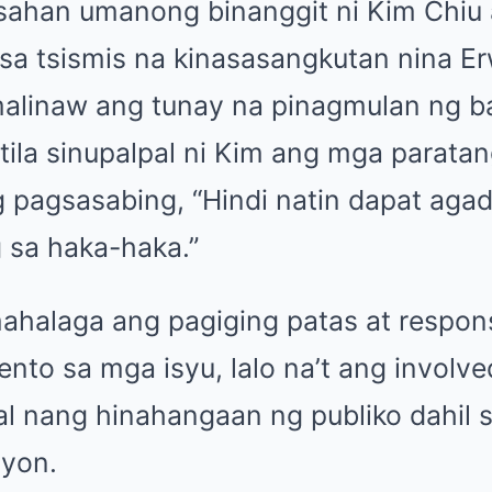
tsahan umanong binanggit ni Kim Chiu
 sa tsismis na kinasasangkutan nina E
alinaw ang tunay na pinagmulan ng bal
 tila sinupalpal ni Kim ang mga parata
pagsasabing, “Hindi natin dapat aga
 sa haka-haka.”
ahalaga ang pagiging patas at respo
nto sa mga isyu, lalo na’t ang involv
 nang hinahangaan ng publiko dahil s
syon.