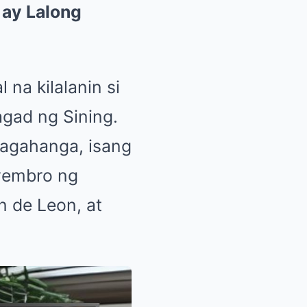
 ay Lalong
na kilalanin si
gad ng Sining.
tagahanga, isang
yembro ng
n de Leon, at