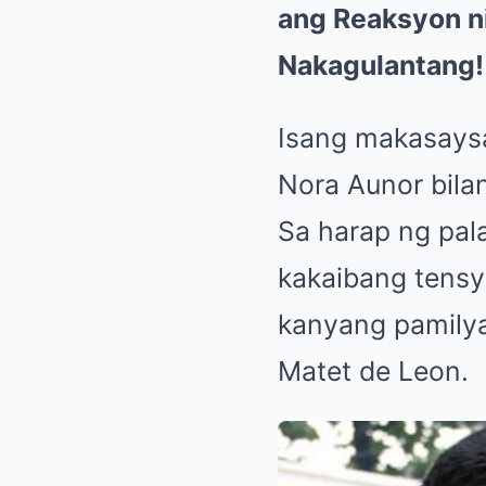
ang Reaksyon ni
Nakagulantang!
Isang makasaysa
Nora Aunor bila
Sa harap ng pal
kakaibang tens
kanyang pamilya
Matet de Leon.