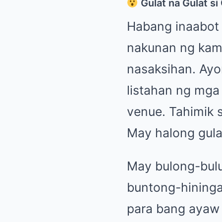
Gulat na Gulat si
Habang inaabot 
nakunan ng kame
nasaksihan. Ayon
listahan ng mga 
venue. Tahimik 
May halong gulat
May bulong-bulu
buntong-hininga
para bang ayaw 