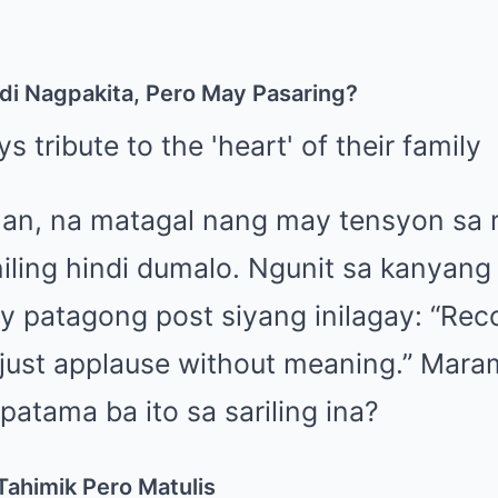
i Nagpakita, Pero May Pasaring?
Ian, na matagal nang may tensyon sa r
niling hindi dumalo. Ngunit sa kanyang
y patagong post siyang inilagay: “Rec
s just applause without meaning.” Mara
atama ba ito sa sariling ina?
ahimik Pero Matulis