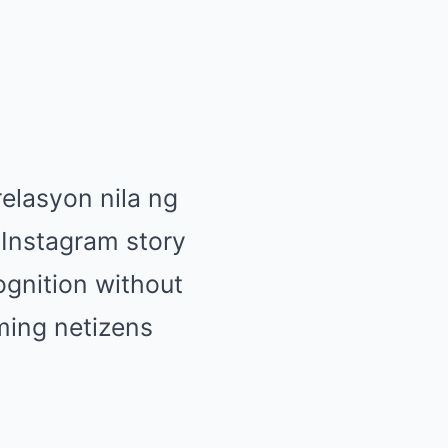
elasyon nila ng
 Instagram story
ognition without
ming netizens