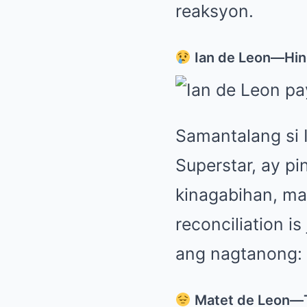
reaksyon.
Ian de Leon—Hind
Samantalang si 
Superstar, ay pi
kinagabihan, ma
reconciliation i
ang nagtanong: p
Matet de Leon—T