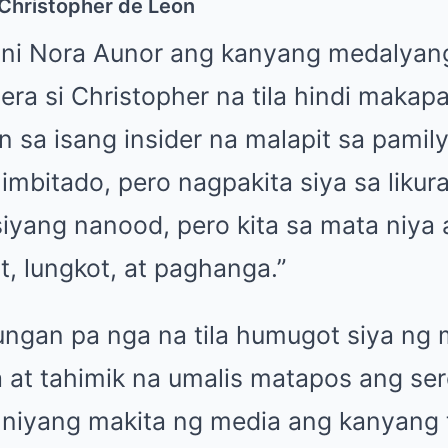
 Christopher de Leon
ni Nora Aunor ang kanyang medalyang
ra si Christopher na tila hindi makap
 sa isang insider na malapit sa pamily
imbitado, pero nagpakita siya sa liku
siyang nanood, pero kita sa mata niya
, lungkot, at paghanga.”
ngan pa nga na tila humugot siya ng 
 at tahimik na umalis matapos ang se
niyang makita ng media ang kanyang 