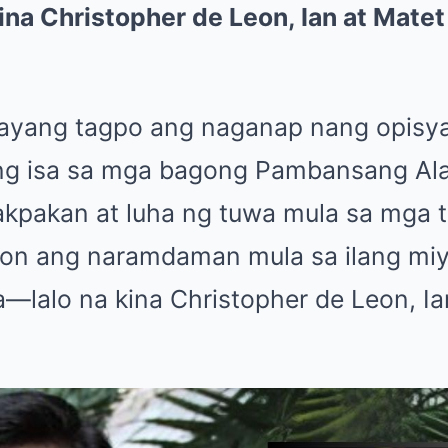
na Christopher de Leon, Ian at Matet
yang tagpo ang naganap nang opisyal 
ng isa sa mga bagong Pambansang Ala
akpakan at luha ng tuwa mula sa mga 
yon ang naramdaman mula sa ilang mi
—lalo na kina Christopher de Leon, Ia