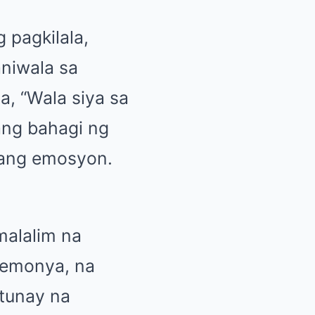
 pagkilala,
aniwala sa
a, “Wala siya sa
rang bahagi ng
 ang emosyon.
malalim na
remonya, na
tunay na