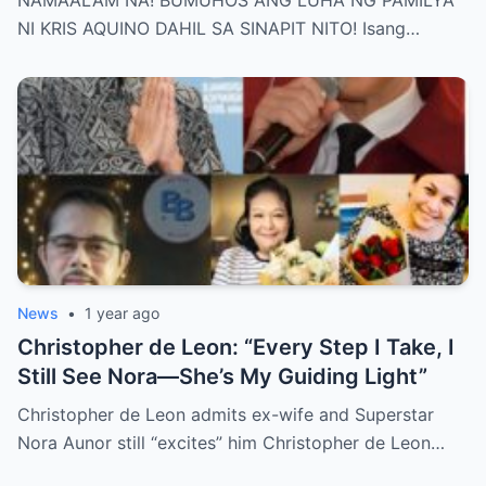
Behind Her Emotional Last Days Is Finally
NI KRIS AQUINO DAHIL SA SINAPIT NITO! Isang…
Revealed, Stirring an Outpouring of Love,
Grief, and Prayers from Fans Across the
Philippines and Around the World.
News
•
1 year ago
Christopher de Leon: “Every Step I Take, I
Still See Nora—She’s My Guiding Light”
Christopher de Leon admits ex-wife and Superstar
Nora Aunor still “excites” him Christopher de Leon…