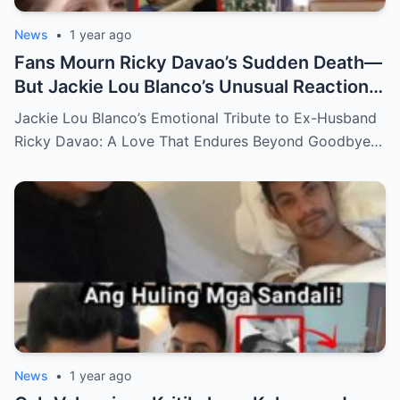
News
•
1 year ago
Fans Mourn Ricky Davao’s Sudden Death—
But Jackie Lou Blanco’s Unusual Reaction
Sparks Even More Questions
Jackie Lou Blanco’s Emotional Tribute to Ex-Husband
Ricky Davao: A Love That Endures Beyond Goodbye…
News
•
1 year ago