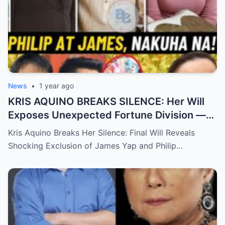
News
•
1 year ago
KRIS AQUINO BREAKS SILENCE: Her Will
Exposes Unexpected Fortune Division —
What She Left for Ex-Lovers James Yap
Kris Aquino Breaks Her Silence: Final Will Reveals
and Philip Salvador Leaves the Public
Shocking Exclusion of James Yap and Philip…
Completely Speechless