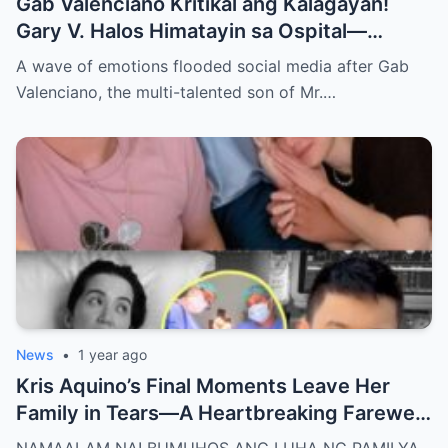
Gab Valenciano Kritikal ang Kalagayan!
Gary V. Halos Himatayin sa Ospital—
Nakakaiyak ang Panalangin ng Pamilya
A wave of emotions flooded social media after Gab
Habang Nasa Bingit ng Kamatayan ang
Valenciano, the multi-talented son of Mr.…
Anak!
News
•
1 year ago
Kris Aquino’s Final Moments Leave Her
Family in Tears—A Heartbreaking Farewell
That Shocks the Entire Nation as the Truth
NAMAALAM NA! BUMUHOS ANG LUHA NG PAMILYA