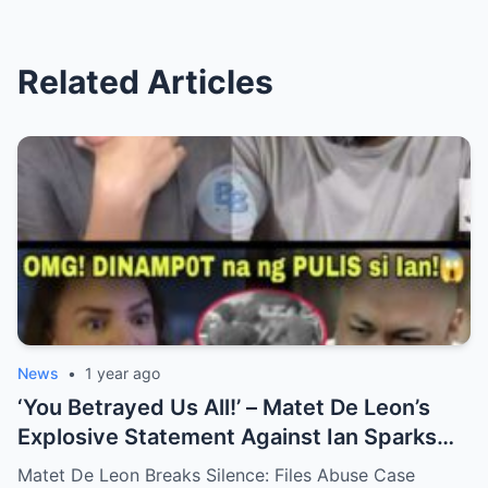
Related Articles
News
•
1 year ago
‘You Betrayed Us All!’ – Matet De Leon’s
Explosive Statement Against Ian Sparks
National Outrage Over Family Secrets and
Matet De Leon Breaks Silence: Files Abuse Case