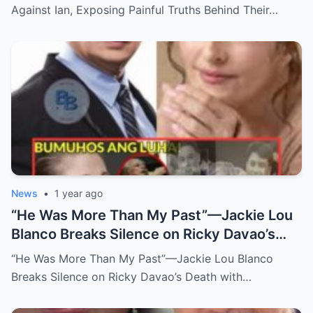
Long-Buried Conflicts
Against Ian, Exposing Painful Truths Behind Their…
News
•
1 year ago
“He Was More Than My Past”—Jackie Lou
Blanco Breaks Silence on Ricky Davao’s
Death with Heartfelt Farewell
“He Was More Than My Past”—Jackie Lou Blanco
Breaks Silence on Ricky Davao’s Death with…