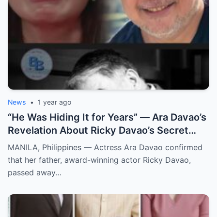
News
•
1 year ago
“He Was Hiding It for Years” — Ara Davao’s
Revelation About Ricky Davao’s Secret
Illness Before Death Leaves Everyone
MANILA, Philippines — Actress Ara Davao confirmed
Speechless
that her father, award-winning actor Ricky Davao,
passed away…