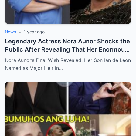
News
•
1 year ago
Legendary Actress Nora Aunor Shocks the
Public After Revealing That Her Enormous
Wealth Will Go Entirely to Ian de Leon —
Nora Aunor’s Final Wish Revealed: Her Son Ian de Leon
Here’s the Heartbreaking Reason Behind
Named as Major Heir in…
Her Decision