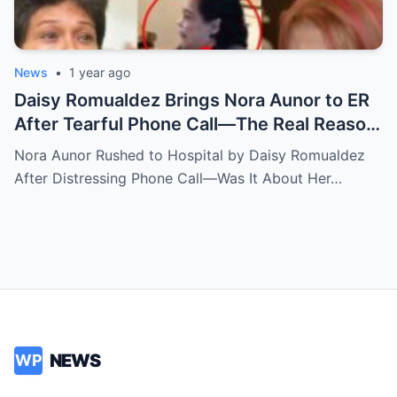
News
•
1 year ago
Daisy Romualdez Brings Nora Aunor to ER
After Tearful Phone Call—The Real Reason
Revealed
Nora Aunor Rushed to Hospital by Daisy Romualdez
After Distressing Phone Call—Was It About Her…
NEWS
WP