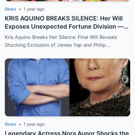
News
•
1 year ago
KRIS AQUINO BREAKS SILENCE: Her Will
Exposes Unexpected Fortune Division —
What She Left for Ex-Lovers James Yap
Kris Aquino Breaks Her Silence: Final Will Reveals
and Philip Salvador Leaves the Public
Shocking Exclusion of James Yap and Philip…
Completely Speechless
News
•
1 year ago
Legendary Actress Nora Aunor Shocks the