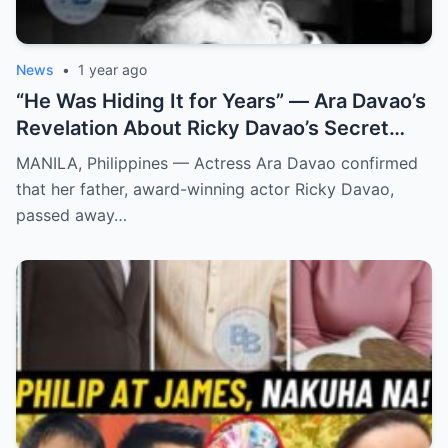
News
•
1 year ago
“He Was Hiding It for Years” — Ara Davao’s
Revelation About Ricky Davao’s Secret
Illness Before Death Leaves Everyone
MANILA, Philippines — Actress Ara Davao confirmed
Speechless
that her father, award-winning actor Ricky Davao,
passed away…