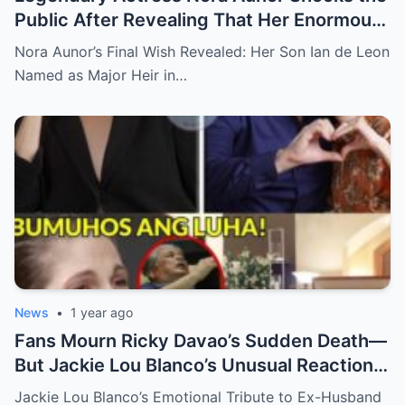
Public After Revealing That Her Enormous
Wealth Will Go Entirely to Ian de Leon —
Nora Aunor’s Final Wish Revealed: Her Son Ian de Leon
Here’s the Heartbreaking Reason Behind
Named as Major Heir in…
Her Decision
News
•
1 year ago
Fans Mourn Ricky Davao’s Sudden Death—
But Jackie Lou Blanco’s Unusual Reaction
Sparks Even More Questions
Jackie Lou Blanco’s Emotional Tribute to Ex-Husband