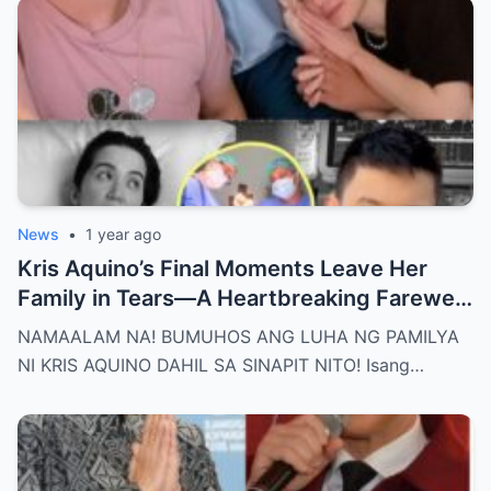
News
•
1 year ago
Kris Aquino’s Final Moments Leave Her
Family in Tears—A Heartbreaking Farewell
That Shocks the Entire Nation as the Truth
NAMAALAM NA! BUMUHOS ANG LUHA NG PAMILYA
Behind Her Emotional Last Days Is Finally
NI KRIS AQUINO DAHIL SA SINAPIT NITO! Isang…
Revealed, Stirring an Outpouring of Love,
Grief, and Prayers from Fans Across the
Philippines and Around the World.