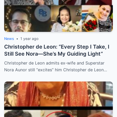
News
•
1 year ago
Christopher de Leon: “Every Step I Take, I
Still See Nora—She’s My Guiding Light”
Christopher de Leon admits ex-wife and Superstar
Nora Aunor still “excites” him Christopher de Leon…