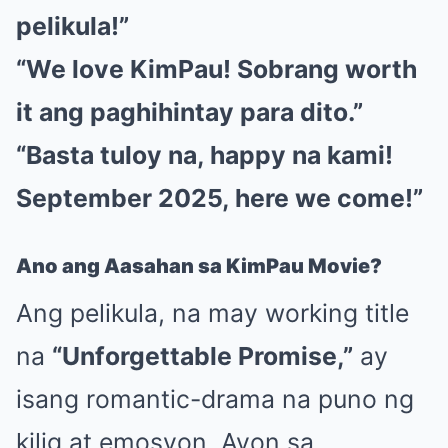
pelikula!”
“We love KimPau! Sobrang worth
it ang paghihintay para dito.”
“Basta tuloy na, happy na kami!
September 2025, here we come!”
Ano ang Aasahan sa KimPau Movie?
Ang pelikula, na may working title
na
“Unforgettable Promise,”
ay
isang romantic-drama na puno ng
kilig at emosyon. Ayon sa