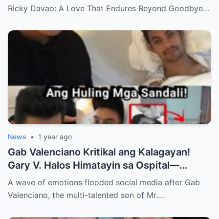
Ricky Davao: A Love That Endures Beyond Goodbye…
News
•
1 year ago
Gab Valenciano Kritikal ang Kalagayan!
Gary V. Halos Himatayin sa Ospital—
Nakakaiyak ang Panalangin ng Pamilya
A wave of emotions flooded social media after Gab
Habang Nasa Bingit ng Kamatayan ang
Valenciano, the multi-talented son of Mr.…
Anak!