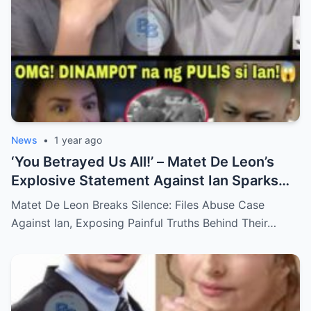
News
•
1 year ago
‘You Betrayed Us All!’ – Matet De Leon’s
Explosive Statement Against Ian Sparks
National Outrage Over Family Secrets and
Matet De Leon Breaks Silence: Files Abuse Case
Long-Buried Conflicts
Against Ian, Exposing Painful Truths Behind Their…