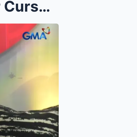
Psychic’s Terrifying Cancer Curse on Ivana Alawi—S...