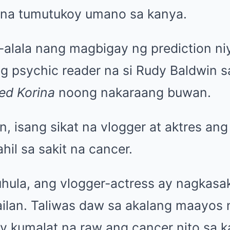
na tumutukoy umano sa kanya.
alala nang magbigay ng prediction ni
ng psychic reader na si Rudy Baldwin s
ed Korina
noong nakaraang buwan.
n, isang sikat na vlogger at aktres 
il sa sakit na cancer.
ula, ang vlogger-actress ay nagkasak
lan. Taliwas daw sa akalang maayos 
ay kumalat na raw ang cancer nito sa 