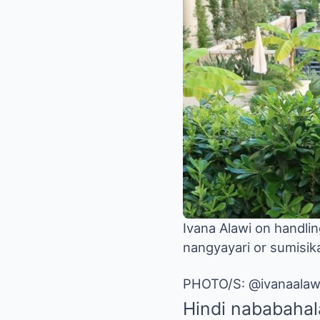
Ivana Alawi on handli
nangyayari or sumisik
PHOTO/S: @ivanaalaw
Hindi nababahal