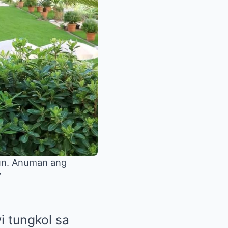
yun. Anuman ang
”
i
tungkol sa