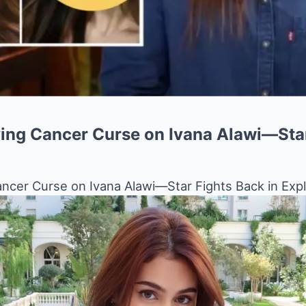
fying Cancer Curse on Ivana Alawi—Star
Cancer Curse on Ivana Alawi—Star Fights Back in Expl