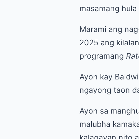
masamang hula 
Marami ang nag-
2025 ang kilala
programang
Rat
Ayon kay Baldwi
ngayong taon dah
Ayon sa manghuh
malubha kamakai
kalagayan nito 