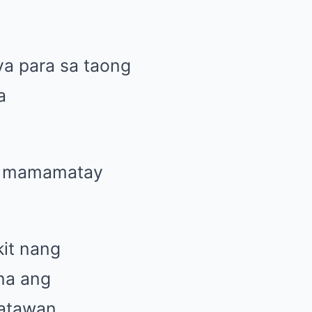
ya para sa taong
a
ang mamamatay
it nang
na ang
katawan.