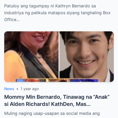
SA BOX OFFICE QUEEN AWARD!
Patuloy ang tagumpay ni Kathryn Bernardo sa
industriya ng pelikula matapos siyang tanghaling Box
Office…
News
•
1 year ago
Mommy Min Bernardo, Tinawag na “Anak”
si Alden Richards! KathDen, Mas
Lumalakas ang Ugnayan?
Muling naging usap-usapan sa social media ang