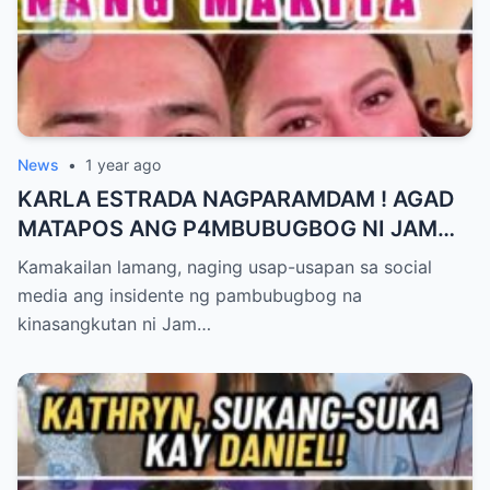
News
•
1 year ago
KARLA ESTRADA NAGPARAMDAM ! AGAD
MATAPOS ANG P4MBUBUGBOG NI JAM
IGNACIO KAY JELLIE AW
Kamakailan lamang, naging usap-usapan sa social
media ang insidente ng pambubugbog na
kinasangkutan ni Jam…