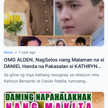
News
•
1 year ago
OMG ALDEN, NagSelos nang Malaman na si
DANIEL Handa na Pakasalan si KATHRYN
Bumalik lang ito sa Kanya!
Sa gitna ng mga balitang nauugnay sa relasyon nina
Kathryn Bernardo at Daniel Padilla, lumutang…