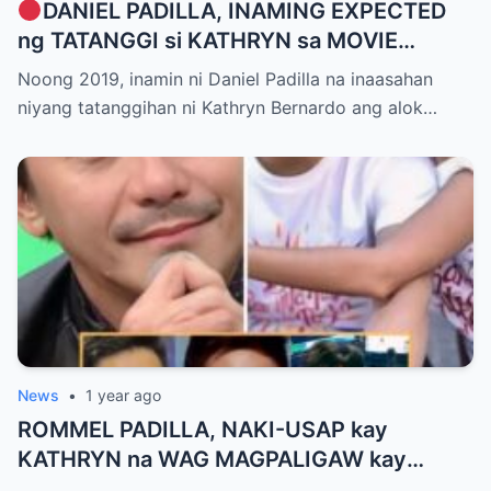
DANIEL PADILLA, INAMING EXPECTED
ng TATANGGI si KATHRYN sa MOVIE
OFFER dahil kay ALDEN RICHARDS
Noong 2019, inamin ni Daniel Padilla na inaasahan
niyang tatanggihan ni Kathryn Bernardo ang alok…
News
•
1 year ago
ROMMEL PADILLA, NAKI-USAP kay
KATHRYN na WAG MAGPALIGAW kay
ALDEN kasi MAGKAKABALIKAN pa si