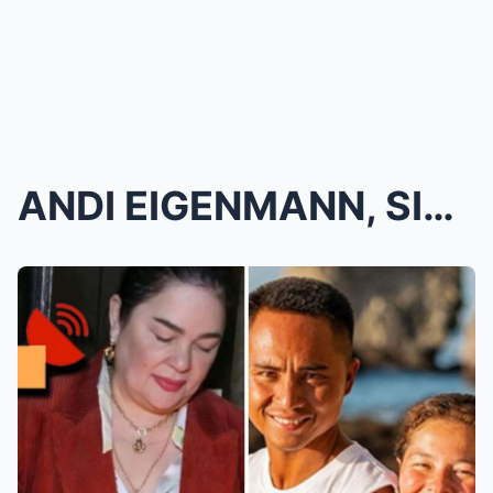
ANDI EIGENMANN, SINUWAY ANG HABILIN NI JACLYN JOSE...