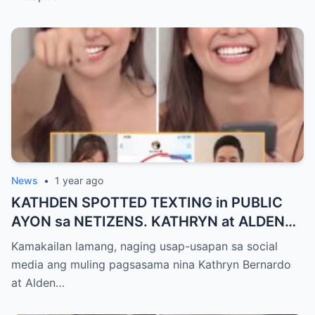
News
•
1 year ago
KATHDEN SPOTTED TEXTING in PUBLIC
AYON sa NETIZENS. KATHRYN at ALDEN
HULI IN-CAM!
Kamakailan lamang, naging usap-usapan sa social
media ang muling pagsasama nina Kathryn Bernardo
at Alden…