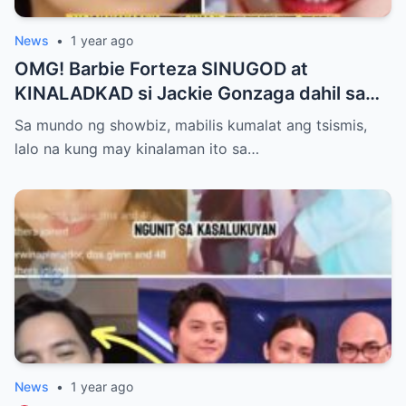
News
•
1 year ago
OMG! Barbie Forteza SINUGOD at
KINALADKAD si Jackie Gonzaga dahil sa
PANG AAGAW nito kay Jak Roberto
Sa mundo ng showbiz, mabilis kumalat ang tsismis,
lalo na kung may kinalaman ito sa…
News
•
1 year ago